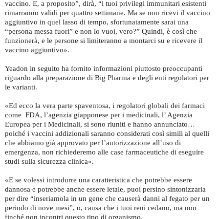
vaccino. E, a proposito”, dirà, “i tuoi privilegi immunitari esistenti
rimarranno validi per quattro settimane. Ma se non ricevi il vaccino
aggiuntivo in quel lasso di tempo, sfortunatamente sarai una
“persona messa fuori” e non lo vuoi, vero?” Quindi, è così che
funzionerà, e le persone si limiteranno a montarci su e ricevere il
vaccino aggiuntivo».
Yeadon in seguito ha fornito informazioni piuttosto preoccupanti
riguardo alla preparazione di Big Pharma e degli enti regolatori per
le varianti.
«Ed ecco la vera parte spaventosa, i regolatori globali dei farmaci
come FDA, l’agenzia giapponese per i medicinali, l’ Agenzia
Europea per i Medicinali, si sono riuniti e hanno annunciato…
poiché i vaccini addizionali saranno considerati così simili al quelli
che abbiamo già approvato per l’autorizzazione all’uso di
emergenza, non richiederemo alle case farmaceutiche di eseguire
studi sulla sicurezza clinica».
«E se volessi introdurre una caratteristica che potrebbe essere
dannosa e potrebbe anche essere letale, puoi persino sintonizzarla
per dire “inseriamola in un gene che causerà danni al fegato per un
periodo di nove mesi”, o, causa che i tuoi reni cedano, ma non
finché non incontri questo tipo di organismo.