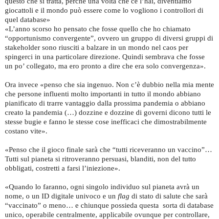
questo che si tratta, perché una volta che ce l’hai, diventiamo
giocattoli e il mondo può essere come lo vogliono i controllori di
quel database»
«L’anno scorso ho pensato che fosse quello che ho chiamato
“opportunismo convergente”, ovvero un gruppo di diversi gruppi di
stakeholder sono riusciti a balzare in un mondo nel caos per
spingerci in una particolare direzione. Quindi sembrava che fosse
un po’ collegato, ma ero pronto a dire che era solo convergenza».
Ora invece «penso che sia ingenuo. Non c’è dubbio nella mia mente
che persone influenti molto importanti in tutto il mondo abbiano
pianificato di trarre vantaggio dalla prossima pandemia o abbiano
creato la pandemia (…) dozzine e dozzine di governi dicono tutti le
stesse bugie e fanno le stesse cose inefficaci che dimostrabilmente
costano vite».
«Penso che il gioco finale sarà che “tutti riceveranno un vaccino”…
Tutti sul pianeta si ritroveranno persuasi, blanditi, non del tutto
obbligati, costretti a farsi l’iniezione».
«Quando lo faranno, ogni singolo individuo sul pianeta avrà un
nome, o un ID digitale univoco e un
flag
di stato di salute che sarà
“vaccinato” o meno… e chiunque possieda questa sorta di database
unico, operabile centralmente, applicabile ovunque per controllare,