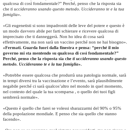
qualcosa di così fondamentale?” Perché, penso che la risposta sia
che
ti uccideranno usando questo metodo. Uccideranno te e la tua
famiglia
».
«Gli eugenetisti si sono impadroniti delle leve del potere e questo è
un modo davvero abile per farti schierare e ricevere qualcosa di
imprecisato che ti danneggerà. Non ho idea di cosa sarà
effettivamente, ma non sarà un vaccino perché non ne hai bisogno».
«Fermati. Guarda fuori dalla finestra e pensa: “perché il mio
governo mi sta mentendo su qualcosa di così fondamentale?”
Perché, penso che la risposta sia che
ti uccideranno usando questo
metodo. Uccideranno te e la tua famiglia
».
«Potrebbe essere qualcosa che produrrà una patologia normale, sarà
in tempi diversi tra la vaccinazione e l’evento, sarà plausibilmente
negabile perché ci sarà qualcos’altro nel mondo in quel momento,
nel contesto del quale la tua scomparsa , o quello dei tuoi figli
sembrerà normale».
«Questo è quello che farei se volessi sbarazzarmi del 90% o 95%
della popolazione mondiale. E penso che sia quello che stanno
facendo».