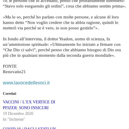
«E le persone che lo accettano, penso che probabilmente direbbero:
“Stavo solo eseguendo gli ordini”, cosa che abbiamo sentito prima».
«Ma lo so, perché ho parlato con molte persone, e alcune di loro
hanno detto “Non voglio credere che tu abbia ragione, quindi lo
metterò via perché se è vero, io non posso gestirlo”».
In fondo all’intervista, il dottor Yeadon, uomo di scienza, fa
un’ammissione spirituale: «Ultimamente ho iniziato a firmare con
“Che Dio ci salvi”, perché penso che abbiamo bisogno di Dio ora
più che in qualsiasi momento dalla seconda guerra mondiale».
FONTE
Renovatio21
www.lavocedellevoci.it
Correlati
VACCINI / L’EX VERTICE DI
PFIZER: SONO INSICURI
19 Dicembre 2020
In "Inchieste"