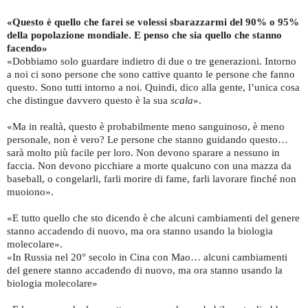
«Questo è quello che farei se volessi sbarazzarmi del 90% o 95%
della popolazione mondiale. E penso che sia quello che stanno
facendo»
«Dobbiamo solo guardare indietro di due o tre generazioni. Intorno
a noi ci sono persone che sono cattive quanto le persone che fanno
questo. Sono tutti intorno a noi. Quindi, dico alla gente, l’unica cosa
che distingue davvero questo è la sua
scala
».
«Ma in realtà, questo è probabilmente meno sanguinoso, è meno
personale, non è vero? Le persone che stanno guidando questo…
sarà molto più facile per loro. Non devono sparare a nessuno in
faccia. Non devono picchiare a morte qualcuno con una mazza da
baseball, o congelarli, farli morire di fame, farli lavorare finché non
muoiono».
«E tutto quello che sto dicendo è che alcuni cambiamenti del genere
stanno accadendo di nuovo, ma ora stanno usando la biologia
molecolare».
«In Russia nel 20° secolo in Cina con Mao… alcuni cambiamenti
del genere stanno accadendo di nuovo, ma ora stanno usando la
biologia molecolare»