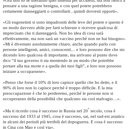
«Ora non so se useranno quel sistema per ucciderti, ma non riesco a
pensare a una ragione benigna, e con quel potere potrebbero
certamente danneggiarti o controllarti , quindi dovresti opporti».
«Gli eugenetisti si sono impadroniti delle leve del potere e questo è
un modo davvero abile per farti schierare e ricevere qualcosa di
imprecisato che ti danneggerà. Non ho idea di cosa sarà
effettivamente, ma non sarà un vaccino perché non ne hai bisogno».
«Mi è diventato assolutamente chiaro, anche quando parlo con
persone intelligenti, amici, conoscenti… e loro possono dire che sto
dicendo loro qualcosa di importante, ma arrivano al punto dove
dico “il tuo governo ti sta mentendo in un modo che potrebbe
portare alla tua morte e a quella dei tuoi figli”, e loro non possono
iniziare a occuparsene».
«Penso che forse il 10% di loro capisce quello che ho detto, e il
90% di loro non lo capisce perché è troppo difficile. E la mia
preoccupazione è che lo perderemo, perché le persone non si
occuperanno della possibilità che qualcuno sia così malvagio…».
°
«Ma ti ricordo cosa è successo in Russia nel 20
secolo, cosa è
successo dal 1933 al 1945, cosa è successo, sai, nel sud-est asiatico
in alcuni dei periodi più terribili del dopoguerra. E cosa è successo
in Cina con Mao e così via».