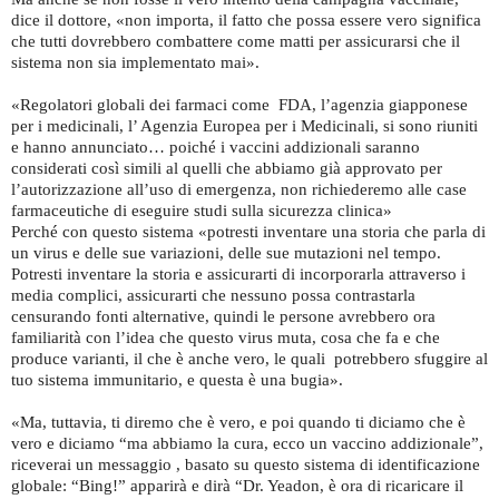
dice il dottore, «non importa, il fatto che possa essere vero significa
che tutti dovrebbero combattere come matti per assicurarsi che il
sistema non sia implementato mai».
«Regolatori globali dei farmaci come FDA, l’agenzia giapponese
per i medicinali, l’ Agenzia Europea per i Medicinali, si sono riuniti
e hanno annunciato… poiché i vaccini addizionali saranno
considerati così simili al quelli che abbiamo già approvato per
l’autorizzazione all’uso di emergenza, non richiederemo alle case
farmaceutiche di eseguire studi sulla sicurezza clinica»
Perché con questo sistema «potresti inventare una storia che parla di
un virus e delle sue variazioni, delle sue mutazioni nel tempo.
Potresti inventare la storia e assicurarti di incorporarla attraverso i
media complici, assicurarti che nessuno possa contrastarla
censurando fonti alternative, quindi le persone avrebbero ora
familiarità con l’idea che questo virus muta, cosa che fa e che
produce varianti, il che è anche vero, le quali potrebbero sfuggire al
tuo sistema immunitario, e questa è una bugia».
«Ma, tuttavia, ti diremo che è vero, e poi quando ti diciamo che è
vero e diciamo “ma abbiamo la cura, ecco un vaccino addizionale”,
riceverai un messaggio , basato su questo sistema di identificazione
globale: “Bing!” apparirà e dirà “Dr. Yeadon, è ora di ricaricare il