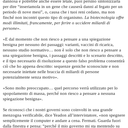
dannosa e potrebbe anche essere letale, puoi persino sintonizzarla
per dire “inseriamola in un gene che causerà danni al fegato per un
periodo di nove mesi”, o, causa che i tuoi reni cedano, ma non
finché non incontri questo tipo di organismo.
La biotecnologia offre
modi illimitati, francamente, per ferire o uccidere miliardi di
persone
».
«E dal momento che non riesco a pensare a una spiegazione
benigna per nessuno dei passaggi: varianti, vaccini di ricarica,
nessuno studio normativo… non è solo che non riesco a pensare a
una spiegazione benigna, i passaggi descritti e lo scenario descritto,
e il tipo necessario di risoluzione a questo falso problema consentirà
ciò che ho appena descritto: sequenze geniche sconosciute e non
necessarie iniettate nelle braccia di miliardi di persone
potenzialmente senza motivo».
«Sono molto preoccupato… quel percorso verrà utilizzato per lo
spopolamento di massa, perché non riesco a pensare a nessuna
spiegazione benigna».
Se riconosci che i nostri governi sono coinvolti in una grande
menzogna verificabile, dice Yeadon all’intervistatore, «non spegnere
semplicemente il computer e andare a cena. Fermati. Guarda fuori
dalla finestra e pensa: “perché il mio governo mi sta mentendo su