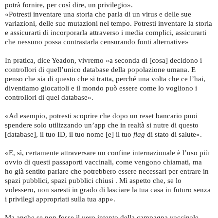
potrà fornire, per così dire, un privilegio».
«Potresti inventare una storia che parla di un virus e delle sue
variazioni, delle sue mutazioni nel tempo. Potresti inventare la storia
e assicurarti di incorporarla attraverso i media complici, assicurarti
che nessuno possa contrastarla censurando fonti alternative»
In pratica, dice Yeadon, vivremo «a seconda di [cosa] decidono i
controllori di quell’unico database della popolazione umana. E
penso che sia di questo che si tratta, perché una volta che ce l’hai,
diventiamo giocattoli e il mondo può essere come lo vogliono i
controllori di quel database».
«Ad esempio, potresti scoprire che dopo un reset bancario puoi
spendere solo utilizzando un’app che in realtà si nutre di questo
[database], il tuo ID, il tuo nome [e] il tuo
flag
di stato di salute».
«E, sì, certamente attraversare un confine internazionale è l’uso più
ovvio di questi passaporti vaccinali, come vengono chiamati, ma
ho già sentito parlare che potrebbero essere necessari per entrare in
spazi pubblici, spazi pubblici chiusi . Mi aspetto che, se lo
volessero, non saresti in grado di lasciare la tua casa in futuro senza
i privilegi appropriati sulla tua app».
Ma anche se non fosse il vero intento della campagna vaccinale,