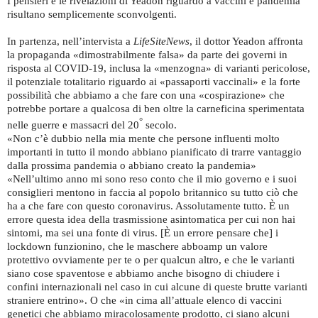
I pensieri e le rivelazioni di Yeadon riguardo a vaccini e pandemia
risultano semplicemente sconvolgenti.
In partenza, nell’intervista a
LifeSiteNews
, il dottor Yeadon affronta
la propaganda «dimostrabilmente falsa» da parte dei governi in
risposta al COVID-19, inclusa la «menzogna» di varianti pericolose,
il potenziale totalitario riguardo ai «passaporti vaccinali» e la forte
possibilità che abbiamo a che fare con una «cospirazione» che
potrebbe portare a qualcosa di ben oltre la carneficina sperimentata
°
nelle guerre e massacri del 20
secolo.
«Non c’è dubbio nella mia mente che persone influenti molto
importanti in tutto il mondo abbiano pianificato di trarre vantaggio
dalla prossima pandemia o abbiano creato la pandemia»
«Nell’ultimo anno mi sono reso conto che il mio governo e i suoi
consiglieri mentono in faccia al popolo britannico su tutto ciò che
ha a che fare con questo coronavirus. Assolutamente tutto. È un
errore questa idea della trasmissione asintomatica per cui non hai
sintomi, ma sei una fonte di virus. [È un errore pensare che] i
lockdown funzionino, che le maschere abboamp un valore
protettivo ovviamente per te o per qualcun altro, e che le varianti
siano cose spaventose e abbiamo anche bisogno di chiudere i
confini internazionali nel caso in cui alcune di queste brutte varianti
straniere entrino». O che «in cima all’attuale elenco di vaccini
genetici che abbiamo miracolosamente prodotto, ci siano alcuni