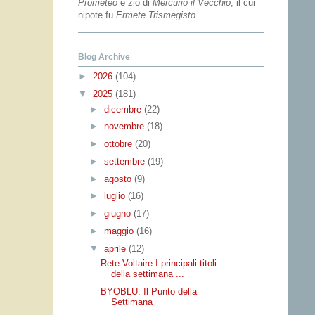
Prometeo
e zio di
Mercurio il Vecchio
, il cui
nipote fu
Ermete Trismegisto
.
Blog Archive
►
2026
(104)
▼
2025
(181)
►
dicembre
(22)
►
novembre
(18)
►
ottobre
(20)
►
settembre
(19)
►
agosto
(9)
►
luglio
(16)
►
giugno
(17)
►
maggio
(16)
▼
aprile
(12)
Rete Voltaire I principali titoli
della settimana ...
BYOBLU: Il Punto della
Settimana