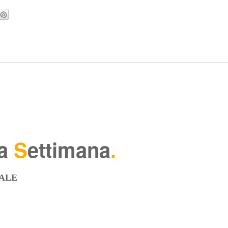
la
S
ettimana
.
ALE