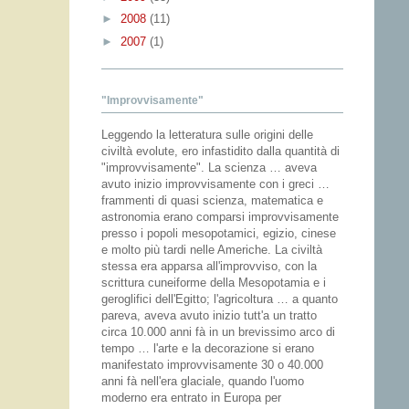
►
2008
(11)
►
2007
(1)
"Improvvisamente"
Leggendo la letteratura sulle origini delle
civiltà evolute, ero infastidito dalla quantità di
"improvvisamente". La scienza … aveva
avuto inizio improvvisamente con i greci …
frammenti di quasi scienza, matematica e
astronomia erano comparsi improvvisamente
presso i popoli mesopotamici, egizio, cinese
e molto più tardi nelle Americhe. La civiltà
stessa era apparsa all'improvviso, con la
scrittura cuneiforme della Mesopotamia e i
geroglifici dell'Egitto; l'agricoltura … a quanto
pareva, aveva avuto inizio tutt'a un tratto
circa 10.000 anni fà in un brevissimo arco di
tempo … l'arte e la decorazione si erano
manifestato improvvisamente 30 o 40.000
anni fà nell'era glaciale, quando l'uomo
moderno era entrato in Europa per