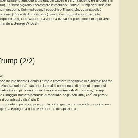
operazione fu attribuita a Osama bin Laden e servì a giustificare le guerre in
Iraq. Lo stesso giorno il promotore immobiliare Donald Trump denunciò che
una menzogna. Sei mesi dopo, il geopolitico Thierry Meyssan pubblicò
posture (L'incredibile menzogna), poi fu costretto ad andare in esilio.
Repubblicano, Curt Weldon, ha appena rivelato le pressioni subite per aver
omande a George W. Bush.
 Trump (2/2)
LIA)
azione del presidente Donald Trump è riformare l'economia occidentale basata
zazione americana", secondo la quale i componenti di prodotti complessi
abbricati in più Paesi prima di essere assemblati. Al contrario, Trump
re il maggior numero possibile di fabbriche negli Stati Uniti, così da potervi
tti complessi dalla A alla Z.
 a quanto si potrebbe pensare, la prima guerra commerciale mondiale non
ton a Beijing, ma due diverse forme di capitalismo.