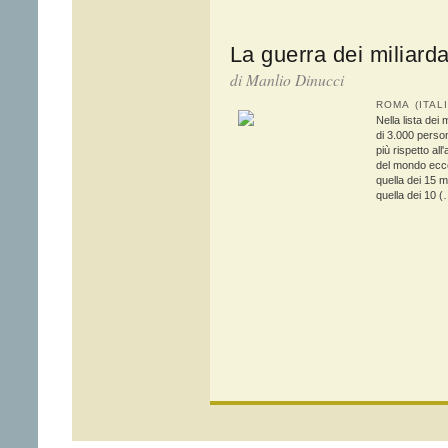
La guerra dei miliarda
di Manlio Dinucci
ROMA (ITAL
Nella lista dei
di 3.000 person
più rispetto al
del mondo eccet
quella dei 15 mi
quella dei 10 (