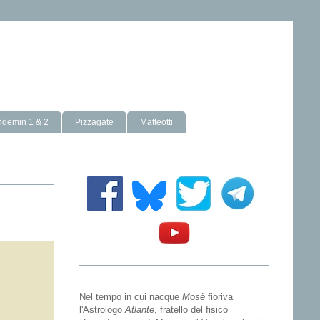
ndemin 1 & 2
Pizzagate
Matteotti
Nel tempo in cui nacque
Mosè
fioriva
l'Astrologo
Atlante
, fratello del fisico