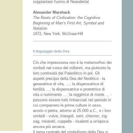
soppiantare l'uomo di Neandertal.
Alexander Marshack
The Roots of Civilization: the Cognitive
Beginning of Man’s First Art, Symbol and
Notation
1972, New York: McGraw-Hill
Il linguaggio della Dea
Ciò che impressiona non è la metamorfosi dei
simboli nel corso dei millenni, ma piuttosto la
loro continuità dal Paleolitico in poi. Gli
aspetti precipui della Dea del Neolitico - la
generatrice di vita, …; la dispensatrice di
fertilità …; la dispensatrice e protettrice di
vita o nutrimento …; la reggitrice di morte … -
possono essere tutti rintracciati nel periodo in
cui comparvero le prime culture in osso,
avorio o pietra, attorno al 25.000 a.C., e i loro
simboli - vulve, triangoli, seni, chevron, zig-
zag, meandri, coppelle - risalenti a un'epoca
ancora più arcaica.
Il tema centrale del simbolismo della Dea si