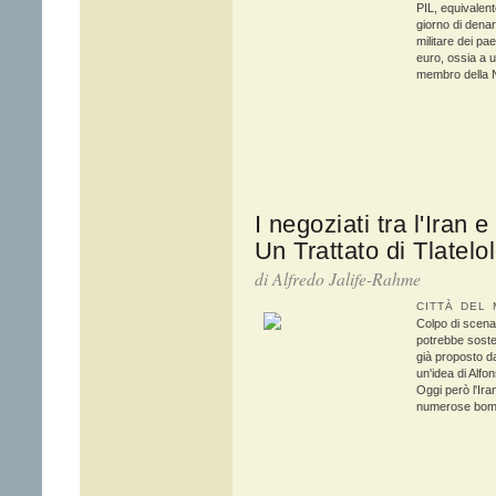
PIL, equivalent
giorno di denar
militare dei pae
euro, ossia a u
membro della 
I negoziati tra l'Iran 
Un Trattato di Tlatel
di Alfredo Jalife-Rahme
CITTÀ DEL 
Colpo di scena n
potrebbe soste
già proposto da
un'idea di Alfo
Oggi però l'Ir
numerose bom