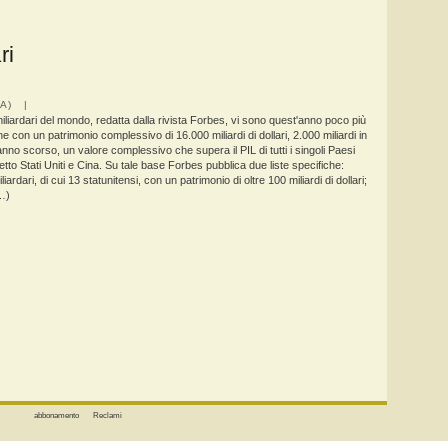
ri
IA) |
 miliardari del mondo, redatta dalla rivista Forbes, vi sono quest'anno poco più
e con un patrimonio complessivo di 16.000 miliardi di dollari, 2.000 miliardi in
l'anno scorso, un valore complessivo che supera il PIL di tutti i singoli Paesi
to Stati Uniti e Cina. Su tale base Forbes pubblica due liste specifiche:
liardari, di cui 13 statunitensi, con un patrimonio di oltre 100 miliardi di dollari;
…)
abbonamento
Reclami