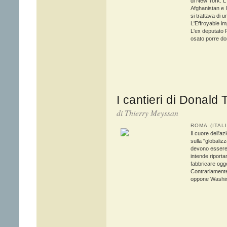
di New York. L'
Afghanistan e 
si trattava di 
L'Effroyable im
L'ex deputato 
osato porre d
I cantieri di Donald
di
Thierry Meyssan
ROMA (ITA
Il cuore dell'
sulla "globaliz
devono essere f
intende riporta
fabbricare ogge
Contrariamente
oppone Washing