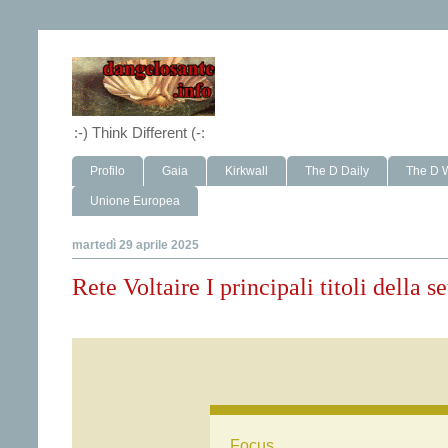
:-) Think Different (-:
Profilo
Gaia
Kirkwall
The D Daily
The D 
Unione Europea
martedì 29 aprile 2025
Rete Voltaire I principali titoli della 
Focus