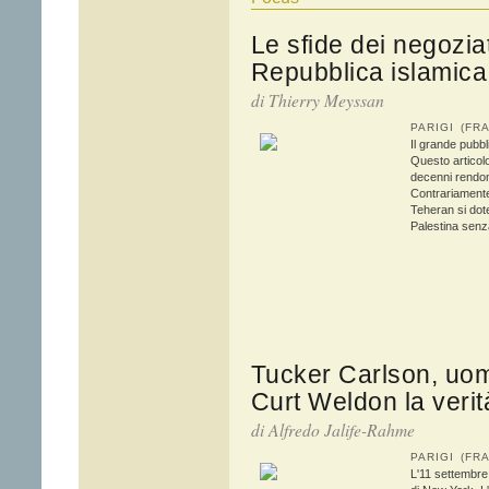
Le sfide dei negozia
Repubblica islamica 
di
Thierry Meyssan
PARIGI (F
Il grande pubbl
Questo articol
decenni rendono
Contrariamente
Teheran si dot
Palestina senza
Tucker Carlson, uomo
Curt Weldon la verit
di Alfredo Jalife-Rahme
PARIGI (F
L'11 settembre 