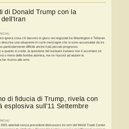
ti di Donald Trump con la
dell'Iran
RANCIA)
ico ignora cosa c'è davvero in gioco nei negoziati tra Washington e Teheran.
o descrive una situazione in cui le menzogne che si sono accumulate da tre
 particolarmente difficile anche il più piccolo progresso.
 a quanto si crede, la questione del nucleare iraniano non è accertare se
erà o meno della bomba atomica, ma se riuscirà ad aiutare la
 far ricorso alle armi.
 di fiducia di Trump, rivela con
à esplosiva sull'11 Settembre
RANCIA)
2001 attentati senza precedenti distrussero tre torri del World Trade Center