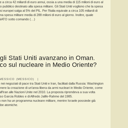
e a circa 42 miliardi di euro annui, ossia a una media di 115 milioni di euro al
o pubblico destinato alla spesa militare. Gli Stati Uniti vogliono che la spesa
si europei salga al 5% del PIL. Per l'Italia equivale a circa 105 miliardi di
na spesa militare media di 288 milioni di euro al giorno. Inoltre, quale
NATO sotto comando (…)
e gli Stati Uniti avanzano in Oman.
olco sul nucleare in Medio Oriente?
MESSICO (MESSICO) |
ei negoziati di pace tra Stati Uniti e Iran, facilitati dalla Russia: Washington
nere la creazione di un'area libera da armi nucleari in Medio Oriente, come
ll'Iran alle Nazioni Unite nel 2010. La proposta riprendeva a sua volta
nso Garcia Robles e di Alfredo Jalife-Rahme del 1985.
an non ha un programma nucleare militare, mentre Israele possiede già
be atomiche.