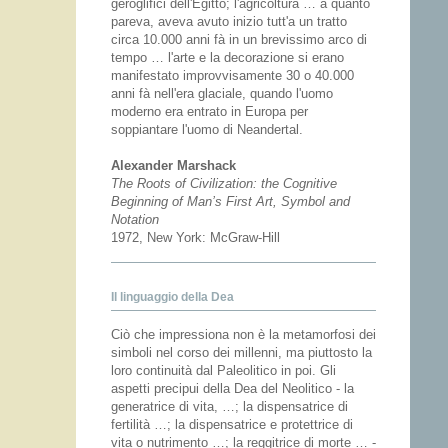
geroglifici dell'Egitto; l'agricoltura … a quanto
pareva, aveva avuto inizio tutt'a un tratto
circa 10.000 anni fà in un brevissimo arco di
tempo … l'arte e la decorazione si erano
manifestato improvvisamente 30 o 40.000
anni fà nell'era glaciale, quando l'uomo
moderno era entrato in Europa per
soppiantare l'uomo di Neandertal.
Alexander Marshack
The Roots of Civilization: the Cognitive
Beginning of Man’s First Art, Symbol and
Notation
1972, New York: McGraw-Hill
Il linguaggio della Dea
Ciò che impressiona non è la metamorfosi dei
simboli nel corso dei millenni, ma piuttosto la
loro continuità dal Paleolitico in poi. Gli
aspetti precipui della Dea del Neolitico - la
generatrice di vita, …; la dispensatrice di
fertilità …; la dispensatrice e protettrice di
vita o nutrimento …; la reggitrice di morte … -