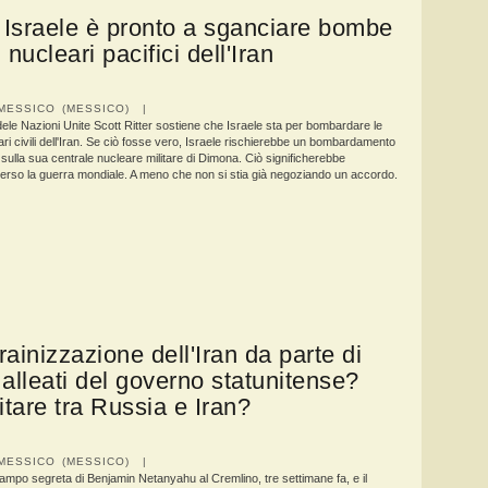
 Israele è pronto a sganciare bombe
 nucleari pacifici dell'Iran
MESSICO (MESSICO) |
dele Nazioni Unite Scott Ritter sostiene che Israele sta per bombardare le
ari civili dell'Iran. Se ciò fosse vero, Israele rischierebbe un bombardamento
ulla sua centrale nucleare militare di Dimona. Ciò significherebbe
verso la guerra mondiale. A meno che non si stia già negoziando un accordo.
rainizzazione dell'Iran da parte di
alleati del governo statunitense?
itare tra Russia e Iran?
MESSICO (MESSICO) |
lampo segreta di Benjamin Netanyahu al Cremlino, tre settimane fa, e il