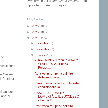
Prometeo
e zio di
Mercurio il Vecchio
, il cui
nipote fu
Ermete Trismegisto
.
Blog Archive
►
2026
(104)
►
2025
(181)
▼
2024
(116)
►
dicembre
(3)
►
novembre
(7)
▼
ottobre
(14)
 più
PUFF DADDY. LO SCANDALO
SI ALLARGA - Enrica
llywoodiano.
Perucc...
Rete Voltaire I principali titoli
nte Cassie
della settimana ...
di Pandora,
Elena Basile: le lobby di Israele
condizionano la ...
 di accuse,
CASO PUFF DADDY.
 anni di
L'OMERTÀ E IL SUCCESSO
- Enrica P...
Rete Voltaire I principali titoli