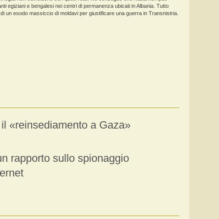
anti egiziani e bengalesi nei centri di permanenza ubicati in Albania. Tutto
 di un esodo massiccio di moldavi per giustificare una guerra in Transnistria.
o il «reinsediamento a Gaza»
n rapporto sullo spionaggio
ternet