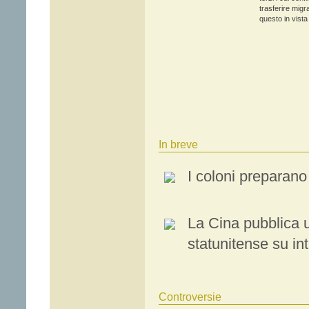
trasferire migr
questo in vista
In breve
I coloni preparan
La Cina pubblica u
statunitense su in
Controversie