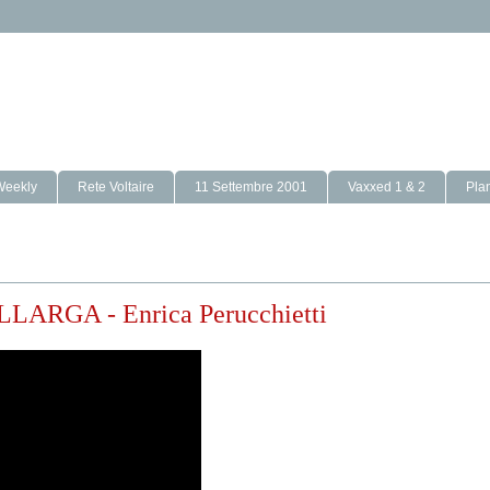
Weekly
Rete Voltaire
11 Settembre 2001
Vaxxed 1 & 2
Pla
RGA - Enrica Perucchietti