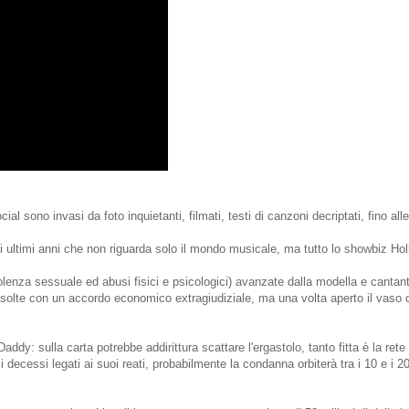
al sono invasi da foto inquietanti, filmati, testi di canzoni decriptati, fino alle
gli ultimi anni che non riguarda solo il mondo musicale, ma tutto lo showbiz Ho
olenza sessuale ed abusi fisici e psicologici) avanzate dalla modella e canta
isolte con un accordo economico extragiudiziale, ma una volta aperto il vaso 
Daddy: sulla carta potrebbe addirittura scattare l'ergastolo, tanto fitta è la rete
decessi legati ai suoi reati, probabilmente la condanna orbiterà tra i 10 e i 20