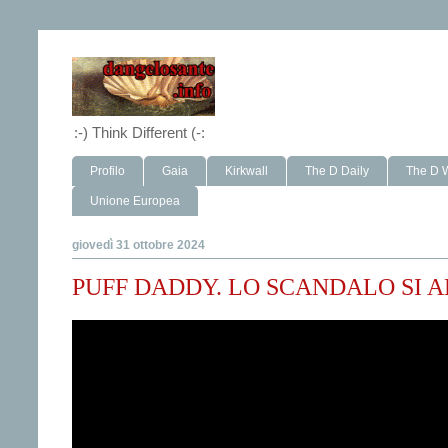
:-) Think Different (-:
Profilo
Gaia
Kirkwall
The D Daily
The D 
Unione Europea
giovedì 31 ottobre 2024
PUFF DADDY. LO SCANDALO SI ALLA