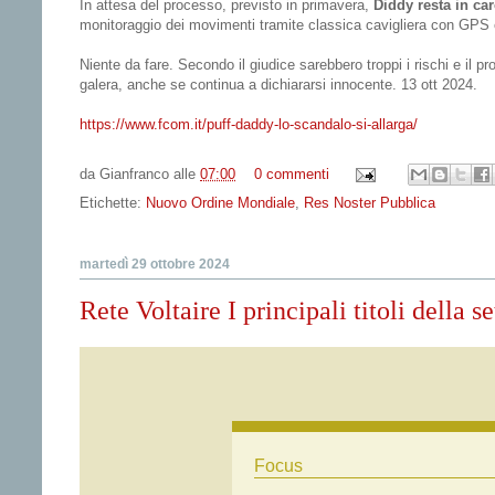
In attesa del processo, previsto in primavera,
Diddy resta in ca
monitoraggio dei movimenti tramite classica cavigliera con GPS e 
Niente da fare. Secondo il giudice sarebbero troppi i rischi e il 
galera, anche se continua a dichiararsi innocente. 13 ott 2024.
https://www.fcom.it/puff-daddy-lo-scandalo-si-allarga/
da
Gianfranco
alle
07:00
0 commenti
Etichette:
Nuovo Ordine Mondiale
,
Res Noster Pubblica
martedì 29 ottobre 2024
Rete Voltaire I principali titoli della 
Focus