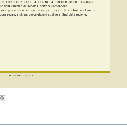
ssile ipersonico yemenita a guida russa contro un oleodotto israeliano, i
lia dell'Ucraina e del Medio Oriente si confondono.
a in grado di lanciare un missile ipersonico sulla centrale nucleare di
conseguenze si ripercuoterebbero su diversi Stati della regione.
abbonamento
Reclami