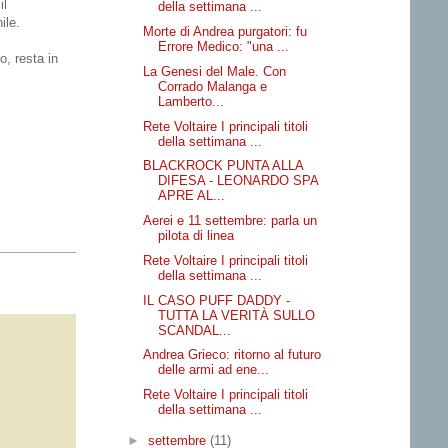
il
della settimana ...
ile.
Morte di Andrea purgatori: fu
Errore Medico: "una ...
o, resta in
La Genesi del Male. Con
Corrado Malanga e
Lamberto...
Rete Voltaire I principali titoli
della settimana ...
BLACKROCK PUNTA ALLA
DIFESA - LEONARDO SPA
APRE AL...
Aerei e 11 settembre: parla un
pilota di linea
Rete Voltaire I principali titoli
della settimana ...
IL CASO PUFF DADDY -
TUTTA LA VERITÀ SULLO
SCANDAL...
Andrea Grieco: ritorno al futuro
delle armi ad ene...
Rete Voltaire I principali titoli
della settimana ...
►
settembre
(11)