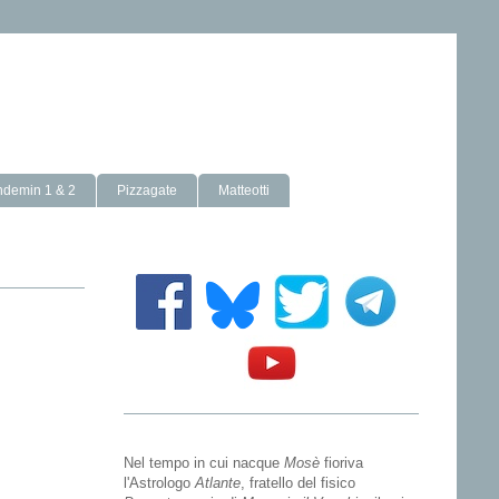
ndemin 1 & 2
Pizzagate
Matteotti
Nel tempo in cui nacque
Mosè
fioriva
l'Astrologo
Atlante
, fratello del fisico