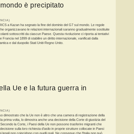
 mondo è precipitato
RANCIA)
 BRICS a Kazan ha segnato la fine del dominio del G7 sul mondo. Le regole
he organizzavano le relazioni internazionali saranno gradualmente sostituite
olanti sottoscritti da ciascun Paese. Questa rivoluzione ci riporta ai tentativi
e Francia nel 1899 di stabilire un diritto internazionale, vanificati dalla
ntica e dal duopolio Stati Uniti-Regno Unito.
ella Ue e la futura guerra in
RANCIA)
 dimostrato che la Ue non è altro che una camera di registrazione della
la prima volta, lo dimostra anche una decisione della Corte di giustizia del
econdo la Corte, i Paesi della Ue non possono trasferire migranti che
ecisione sulla loro richiesta d'asilo in proprie strutture collocate in Paesi
ini legali non coincidono con quelli reali. Ne consegue che l'Italia non può