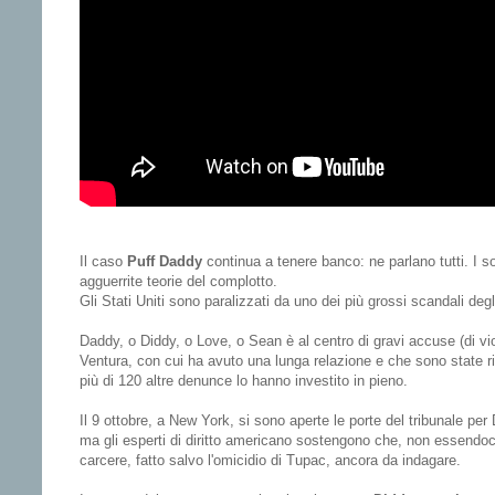
Il caso
Puff Daddy
continua a tenere banco: ne parlano tutti. I soci
agguerrite teorie del complotto.
Gli Stati Uniti sono paralizzati da uno dei più grossi scandali de
Daddy, o Diddy, o Love, o Sean è al centro di gravi accuse (di vi
Ventura, con cui ha avuto una lunga relazione e che sono state r
più di 120 altre denunce lo hanno investito in pieno.
Il 9 ottobre, a New York, si sono aperte le porte del tribunale per 
ma gli esperti di diritto americano sostengono che, non essendoci 
carcere, fatto salvo l'omicidio di Tupac, ancora da indagare.