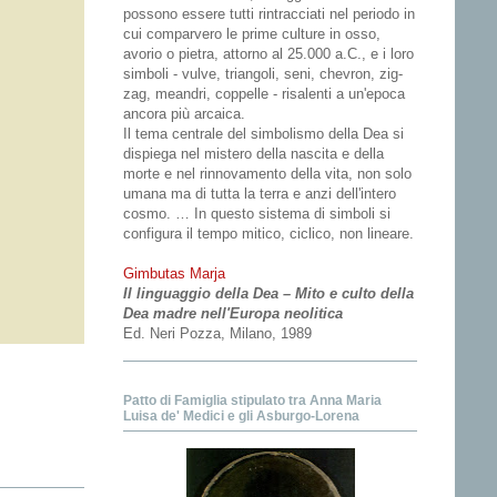
possono essere tutti rintracciati nel periodo in
cui comparvero le prime culture in osso,
avorio o pietra, attorno al 25.000 a.C., e i loro
simboli - vulve, triangoli, seni, chevron, zig-
zag, meandri, coppelle - risalenti a un'epoca
ancora più arcaica.
Il tema centrale del simbolismo della Dea si
dispiega nel mistero della nascita e della
morte e nel rinnovamento della vita, non solo
umana ma di tutta la terra e anzi dell'intero
cosmo. … In questo sistema di simboli si
configura il tempo mitico, ciclico, non lineare.
Gimbutas Marja
Il linguaggio della Dea – Mito e culto della
Dea madre nell'Europa neolitica
Ed. Neri Pozza, Milano, 1989
Patto di Famiglia stipulato tra Anna Maria
Luisa de' Medici e gli Asburgo-Lorena