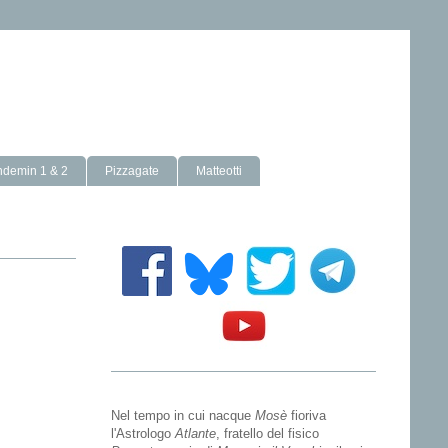
ndemin 1 & 2
Pizzagate
Matteotti
Nel tempo in cui nacque
Mosè
fioriva
l'Astrologo
Atlante
, fratello del fisico