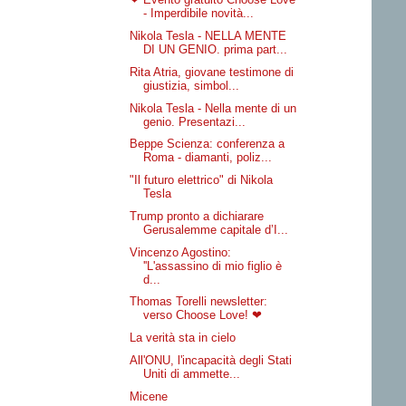
- Imperdibile novità...
Nikola Tesla - NELLA MENTE
DI UN GENIO. prima part...
Rita Atria, giovane testimone di
giustizia, simbol...
Nikola Tesla - Nella mente di un
genio. Presentazi...
Beppe Scienza: conferenza a
Roma - diamanti, poliz...
"Il futuro elettrico" di Nikola
Tesla
Trump pronto a dichiarare
Gerusalemme capitale d’I...
Vincenzo Agostino:
''L'assassino di mio figlio è
d...
Thomas Torelli newsletter:
verso Choose Love! ❤
La verità sta in cielo
All'ONU, l'incapacità degli Stati
Uniti di ammette...
Micene