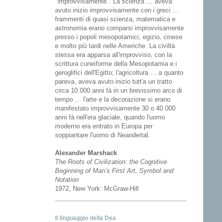
"improvvisamente". La scienza … aveva
avuto inizio improvvisamente con i greci …
frammenti di quasi scienza, matematica e
astronomia erano comparsi improvvisamente
presso i popoli mesopotamici, egizio, cinese
e molto più tardi nelle Americhe. La civiltà
stessa era apparsa all'improvviso, con la
scrittura cuneiforme della Mesopotamia e i
geroglifici dell'Egitto; l'agricoltura … a quanto
pareva, aveva avuto inizio tutt'a un tratto
circa 10.000 anni fà in un brevissimo arco di
tempo … l'arte e la decorazione si erano
manifestato improvvisamente 30 o 40.000
anni fà nell'era glaciale, quando l'uomo
moderno era entrato in Europa per
soppiantare l'uomo di Neandertal.
Alexander Marshack
The Roots of Civilization: the Cognitive
Beginning of Man’s First Art, Symbol and
Notation
1972, New York: McGraw-Hill
Il linguaggio della Dea