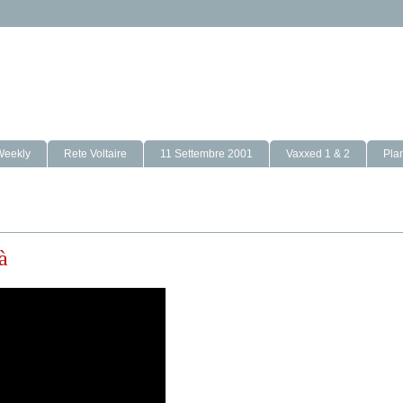
Weekly
Rete Voltaire
11 Settembre 2001
Vaxxed 1 & 2
Pla
à