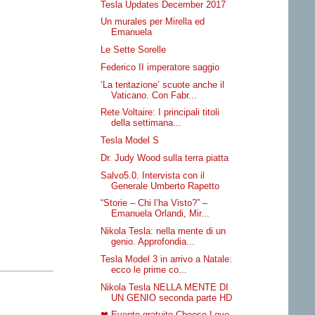
Tesla Updates December 2017
Un murales per Mirella ed
Emanuela
Le Sette Sorelle
Federico II imperatore saggio
‘La tentazione’ scuote anche il
Vaticano. Con Fabr...
Rete Voltaire: I principali titoli
della settimana...
Tesla Model S
Dr. Judy Wood sulla terra piatta
Salvo5.0. Intervista con il
Generale Umberto Rapetto
“Storie – Chi l’ha Visto?” –
Emanuela Orlandi, Mir...
Nikola Tesla: nella mente di un
genio. Approfondia...
Tesla Model 3 in arrivo a Natale:
ecco le prime co...
Nikola Tesla NELLA MENTE DI
UN GENIO seconda parte HD
❤ Evento gratuito Choose Love