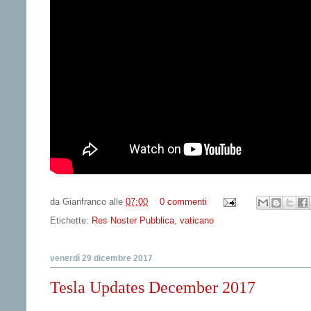
da
Gianfranco
alle
07:00
0 commenti
Etichette:
Res Noster Pubblica
,
vaticano
venerdì 29 dicembre 2017
Tesla Updates December 2017