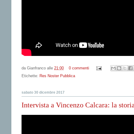
da
Gianfranco
alle
21:00
0 commenti
Etichette:
Res Noster Pubblica
sabato 30 dicembre 2017
Intervista a Vincenzo Calcara: la stori