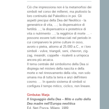
Ciò che impressiona non è la metamorfosi dei
simboli nel corso dei millenni, ma piuttosto la
loro continuità dal Paleolitico in poi. Gli
aspetti precipui della Dea del Neolitico - la
generatrice di vita, …; la dispensatrice di
fertilità …; la dispensatrice e protettrice di
vita o nutrimento …; la reggitrice di morte … -
possono essere tutti rintracciati nel periodo in
cui comparvero le prime culture in osso,
avorio o pietra, attorno al 25.000 a.C., e i loro
simboli - vulve, triangoli, seni, chevron, zig-
zag, meandri, coppelle - risalenti a un'epoca
ancora più arcaica.
Il tema centrale del simbolismo della Dea si
dispiega nel mistero della nascita e della
morte e nel rinnovamento della vita, non solo
umana ma di tutta la terra e anzi dell'intero
cosmo. … In questo sistema di simboli si
configura il tempo mitico, ciclico, non lineare.
Gimbutas Marja
Il linguaggio della Dea – Mito e culto della
Dea madre nell'Europa neolitica
Ed. Neri Pozza, Milano, 1989