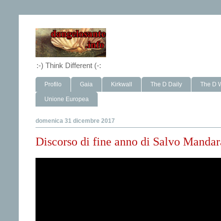
:-) Think Different (-:
Profilo
Gaia
Kirkwall
The D Daily
The D 
Unione Europea
domenica 31 dicembre 2017
Discorso di fine anno di Salvo Mandar