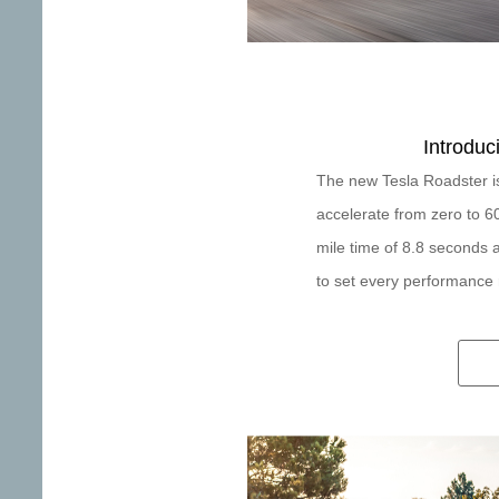
Introduc
The new Tesla Roadster is 
accelerate from zero to 6
mile time of 8.8 seconds a
to set every performance r