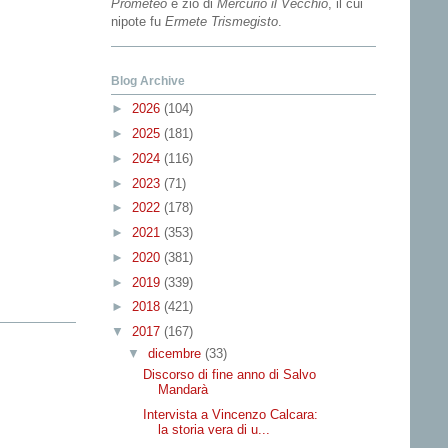
Prometeo
e zio di
Mercurio il Vecchio
, il cui
nipote fu
Ermete Trismegisto
.
Blog Archive
►
2026
(104)
►
2025
(181)
►
2024
(116)
►
2023
(71)
►
2022
(178)
►
2021
(353)
►
2020
(381)
►
2019
(339)
►
2018
(421)
▼
2017
(167)
▼
dicembre
(33)
Discorso di fine anno di Salvo
Mandarà
Intervista a Vincenzo Calcara:
la storia vera di u...