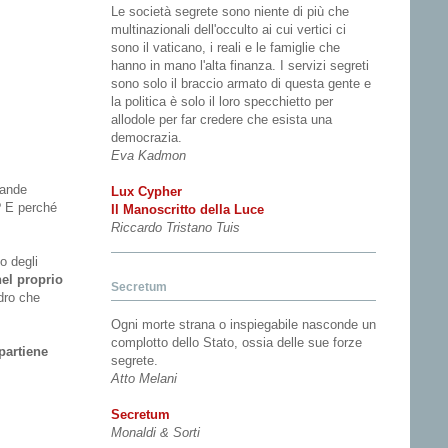
Le società segrete sono niente di più che
multinazionali dell'occulto ai cui vertici ci
sono il vaticano, i reali e le famiglie che
hanno in mano l'alta finanza. I servizi segreti
sono solo il braccio armato di questa gente e
la politica è solo il loro specchietto per
allodole per far credere che esista una
democrazia.
Eva Kadmon
rande
Lux Cypher
? E perché
Il Manoscritto della Luce
Riccardo Tristano Tuis
o degli
el proprio
Secretum
adro che
Ogni morte strana o inspiegabile nasconde un
complotto dello Stato, ossia delle sue forze
partiene
segrete.
Atto Melani
Secretum
Monaldi & Sorti