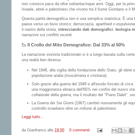
non conosce pace da oltre settantacinque anni. Oggi, per la prima
Israele,
ebrei e palestinesi che vivono tra il fiume Giordano e i
Questa parità demografica non è una semplice statistica. È una bo
paese verso un bivio storico: democrazia, apartheid o espulsion
il nastro della storia,
intrecciando dati demografici
,
teologia 
narrazioni sui conflitti recenti.
📉 Il Crollo del Mito Demografico: Dal 33% al 50%
La narrazione sionista tradizionale si è a lungo basata sulla cert
una realtà ben diversa:
Nel 1948
, alla vigilia della fondazione dello Stato, gli ebre
popolazione araba
(musulmana e cristiana).
Solo grazie alla guerra del 1948 e all'esodo forzato di circa
una maggioranza ebraica dell'
85%
nei confini del nuovo st
collaterale della guerra, ma il risultato del
"Piano Dalet"
, un
La
Guerra dei Sei Giorni (1967)
cambiò nuovamente gli equili
controllo israeliano oltre un milione di palestinesi.
Leggi tutto...
da
Gianfranco
alle
19:00
0 commenti