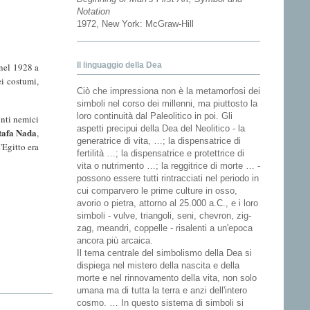
Notation
1972, New York: McGraw-Hill
Il linguaggio della Dea
 nel 1928 a
ei costumi,
Ciò che impressiona non è la metamorfosi dei
simboli nel corso dei millenni, ma piuttosto la
loro continuità dal Paleolitico in poi. Gli
unti nemici
aspetti precipui della Dea del Neolitico - la
tafa Nada
,
generatrice di vita, …; la dispensatrice di
'Egitto era
fertilità …; la dispensatrice e protettrice di
vita o nutrimento …; la reggitrice di morte … -
possono essere tutti rintracciati nel periodo in
cui comparvero le prime culture in osso,
avorio o pietra, attorno al 25.000 a.C., e i loro
simboli - vulve, triangoli, seni, chevron, zig-
zag, meandri, coppelle - risalenti a un'epoca
ancora più arcaica.
Il tema centrale del simbolismo della Dea si
dispiega nel mistero della nascita e della
morte e nel rinnovamento della vita, non solo
umana ma di tutta la terra e anzi dell'intero
cosmo. … In questo sistema di simboli si