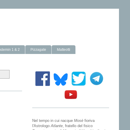
ndemin 1 & 2
Pizzagate
Matteotti
Nel tempo in cui nacque
Mosè
fioriva
l'Astrologo
Atlante
, fratello del fisico