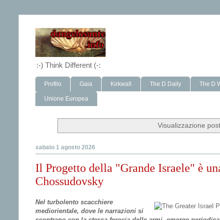
:-) Think Different (-:
Profilo
Gaia
Kirkwall
The D Daily
The D 
Unione Europea
Visualizzazione pos
sabato 1 agosto 2026
Il Progetto della "Grande Israele" è un
Chossudovsky
Nel turbolento scacchiere
mediorientale, dove le narrazioni si
scontrano con la stessa ferocia delle armi, emerge periodica