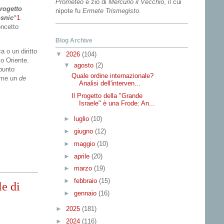
Prometeo
e zio di
Mercurio il Vecchio
, il cui
progetto
nipote fu
Ermete Trismegisto
.
osnic
^
1
.
oncetto
Blog Archive
 o un diritto
▼
2026
(104)
io Oriente.
▼
agosto
(2)
punto
Quale ordine internazionale?
come un
de
Analisi dell'interven...
Il Progetto della "Grande
Israele" è una Frode: An...
►
luglio
(10)
►
giugno
(12)
►
maggio
(10)
►
aprile
(20)
►
marzo
(19)
►
febbraio
(15)
le di
►
gennaio
(16)
►
2025
(181)
►
2024
(116)