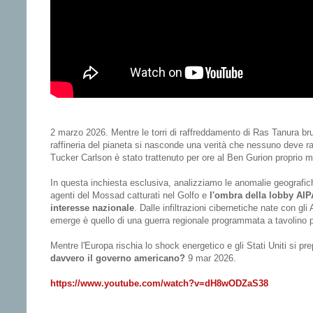
2 marzo 2026. Mentre le torri di raffreddamento di Ras Tanura bru
raffineria del pianeta si nasconde una verità che nessuno deve r
Tucker Carlson è stato trattenuto per ore al Ben Gurion proprio me
In questa inchiesta esclusiva, analizziamo le anomalie geografiche 
agenti del Mossad catturati nel Golfo e
l'ombra della lobby AI
interesse nazionale
. Dalle infiltrazioni cibernetiche nate con gli
emerge è quello di una guerra regionale programmata a tavolino p
Mentre l'Europa rischia lo shock energetico e gli Stati Uniti si 
davvero il governo americano?
9 mar 2026.
https://www.youtube.com/watch?v=dH8wODZaS38