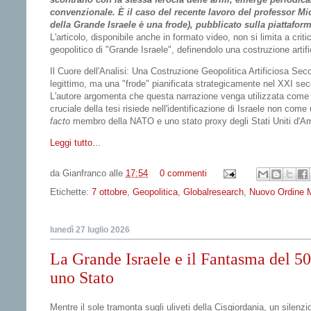
convenzionale. È il caso del recente lavoro del professor Mic
della Grande Israele è una frode), pubblicato sulla piattafo
L'articolo, disponibile anche in formato video, non si limita a crit
geopolitico di "Grande Israele", definendolo una costruzione artif
Il Cuore dell'Analisi: Una Costruzione Geopolitica Artificiosa
Secon
legittimo, ma una "frode" pianificata strategicamente nel XXI seco
L'autore argomenta che questa narrazione venga utilizzata come c
cruciale della tesi risiede nell'identificazione di Israele non co
facto
membro della NATO e uno
stato proxy
degli Stati Uniti d'A
Leggi tutto...
da
Gianfranco
alle
17:54
0 commenti
Etichette:
7 ottobre
,
Geopolitica
,
Globalresearch
,
Nuovo Ordine 
lunedì 27 luglio 2026
La Grande Israele e il Fantasma del 50
uno Stato
Mentre il sole tramonta sugli uliveti della Cisgiordania, un silenz