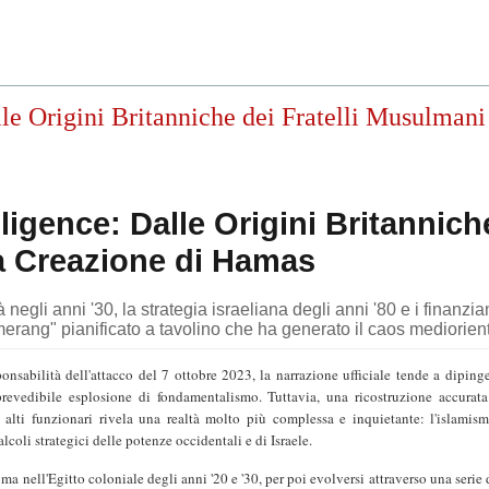
le Origini Britanniche dei Fratelli Musulmani 
ligence: Dalle Origini Britannich
la Creazione di Hamas
 negli anni '30, la strategia israeliana degli anni '80 e i finanzi
merang" pianificato a tavolino che ha generato il caos mediorien
sabilità dell'attacco del 7 ottobre 2023, la narrazione ufficiale tende a dipinge
evedibile esplosione di fondamentalismo. Tuttavia, una ricostruzione accurata
i alti funzionari rivela una realtà molto più complessa e inquietante: l'islamis
alcoli strategici delle potenze occidentali e di Israele.
 ma nell'Egitto coloniale degli anni '20 e '30, per poi evolversi attraverso una serie 