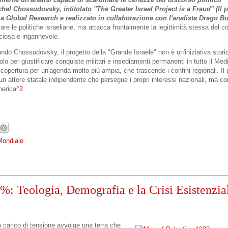
hel Chossudovsky, intitolato "The Greater Israel Project is a Fraud" (Il 
rma Global Research e realizzato in collaborazione con l'analista Drago B
icare le politiche israeliane, ma attacca frontalmente la legittimità stessa del c
iciosa e ingannevole.
do Chossudovsky, il progetto della "Grande Israele" non è un'iniziativa storica
lo per giustificare conquiste militari e insediamenti permanenti in tutto il Med
opertura per un'agenda molto più ampia, che trascende i confini regionali. Il 
me un attore statale indipendente che persegue i propri interessi nazionali, ma 
merica^
2
.
Mondiale
%: Teologia, Demografia e la Crisi Esistenzia
io carico di tensione avvolge una terra che