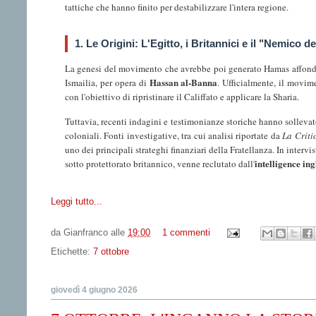
tattiche che hanno finito per destabilizzare l'intera regione.
1. Le Origini: L'Egitto, i Britannici e il "Nemico 
La genesi del movimento che avrebbe poi generato Hamas affonda
Hassan al-Banna
Ismailia, per opera di
. Ufficialmente, il movim
con l'obiettivo di ripristinare il Califfato e applicare la Sharia.
Tuttavia, recenti indagini e testimonianze storiche hanno sollevato
coloniali. Fonti investigative, tra cui analisi riportate da
La Criti
uno dei principali strateghi finanziari della Fratellanza. In inte
intelligence ing
sotto protettorato britannico, venne reclutato dall'
Leggi tutto...
da
Gianfranco
alle
19:00
1 commenti
Etichette:
7 ottobre
giovedì 4 giugno 2026