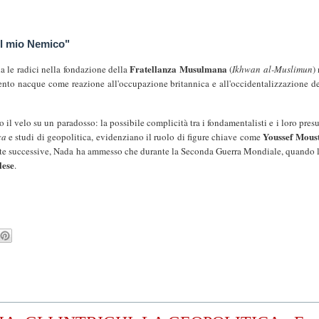
del mio Nemico"
Fratellanza Musulmana
 le radici nella fondazione della
(
Ikhwan al-Muslimun
)
ento nacque come reazione all'occupazione britannica e all'occidentalizzazione d
 il velo su un paradosso: la possibile complicità tra i fondamentalisti e i loro pres
Youssef Mous
ca
e studi di geopolitica, evidenziano il ruolo di figure chiave come
rviste successive, Nada ha ammesso che durante la Seconda Guerra Mondiale, quando l
lese
.