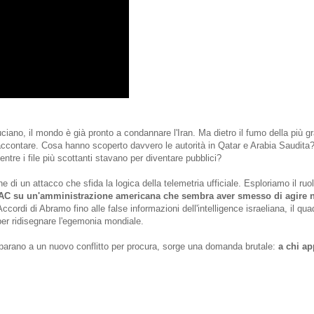
ciano, il mondo è già pronto a condannare l'Iran. Ma dietro il fumo della più g
accontare. Cosa hanno scoperto davvero le autorità in Qatar e Arabia Saudita
ntre i file più scottanti stavano per diventare pubblici?
di un attacco che sfida la logica della telemetria ufficiale. Esploriamo il ruol
PAC su un'amministrazione americana che sembra aver smesso di agire n
 Accordi di Abramo fino alle false informazioni dell'intelligence israeliana, il qu
er ridisegnare l'egemonia mondiale.
preparano a un nuovo conflitto per procura, sorge una domanda brutale:
a chi ap