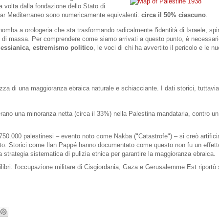
 volta dalla fondazione dello Stato di
l Mar Mediterraneo sono numericamente equivalenti:
circa il 50% ciascuno
.
mba a orologeria che sta trasformando radicalmente l'identità di Israele, spi
e di massa. Per comprendere come siamo arrivati a questo punto, è necessari
messianica
,
estremismo politico
, le voci di chi ha avvertito il pericolo e le n
ezza di una maggioranza ebraica naturale e schiacciante. I dati storici, tuttavi
i erano una
minoranza netta (circa il 33%)
nella Palestina mandataria, contro u
750.000 palestinesi
– evento noto come
Nakba
("Catastrofe") – si creò artific
ato. Storici come
Ilan Pappé
hanno documentato come questo non fu un effett
a strategia sistematica di pulizia etnica per garantire la maggioranza ebraica.
bri: l'occupazione militare di Cisgiordania, Gaza e Gerusalemme Est riportò s