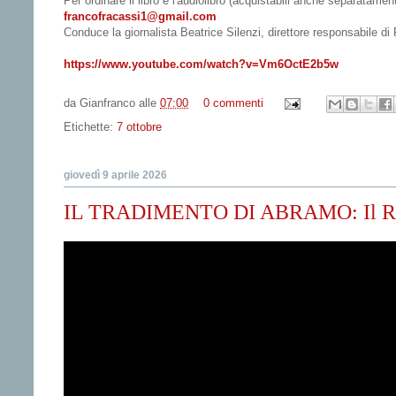
Per ordinare il libro e l'audiolibro (acquistabili anche separatament
francofracassi1@gmail.com
Conduce la giornalista Beatrice Silenzi, direttore responsabile 
https://www.youtube.com/watch?v=Vm6OctE2b5w
da
Gianfranco
alle
07:00
0 commenti
Etichette:
7 ottobre
giovedì 9 aprile 2026
IL TRADIMENTO DI ABRAMO: Il Ricat