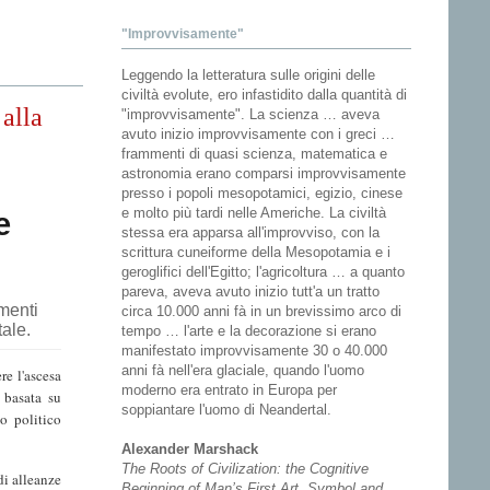
"Improvvisamente"
Leggendo la letteratura sulle origini delle
civiltà evolute, ero infastidito dalla quantità di
alla
"improvvisamente". La scienza … aveva
avuto inizio improvvisamente con i greci …
frammenti di quasi scienza, matematica e
astronomia erano comparsi improvvisamente
presso i popoli mesopotamici, egizio, cinese
e molto più tardi nelle Americhe. La civiltà
e
stessa era apparsa all'improvviso, con la
scrittura cuneiforme della Mesopotamia e i
geroglifici dell'Egitto; l'agricoltura … a quanto
pareva, aveva avuto inizio tutt'a un tratto
amenti
circa 10.000 anni fà in un brevissimo arco di
tale.
tempo … l'arte e la decorazione si erano
manifestato improvvisamente 30 o 40.000
anni fà nell'era glaciale, quando l'uomo
re l'ascesa
moderno era entrato in Europa per
 basata su
soppiantare l'uomo di Neandertal.
mo politico
Alexander Marshack
The Roots of Civilization: the Cognitive
di alleanze
Beginning of Man’s First Art, Symbol and