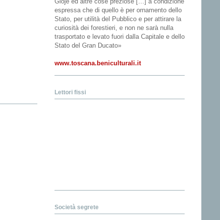
Gioje ed altre cose preziose […] a condizione
espressa che di quello è per ornamento dello
Stato, per utilità del Pubblico e per attirare la
curiosità dei forestieri, e non ne sarà nulla
trasportato e levato fuori dalla Capitale e dello
Stato del Gran Ducato»
www.toscana.beniculturali.it
Lettori fissi
Società segrete