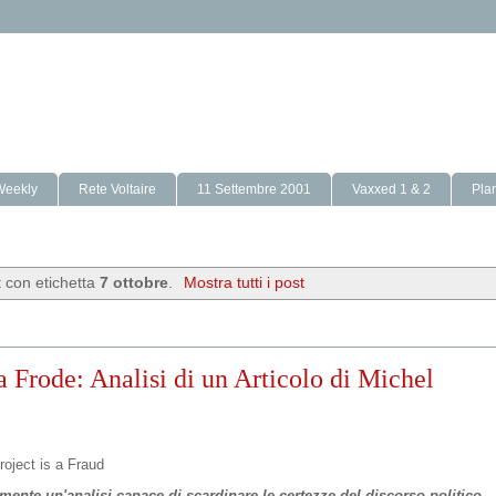
Weekly
Rete Voltaire
11 Settembre 2001
Vaxxed 1 & 2
Pla
t con etichetta
7 ottobre
.
Mostra tutti i post
a Frode: Analisi di un Articolo di Michel
mente un'analisi capace di scardinare le certezze del discorso politico