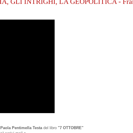
, GLI INTRIGHI, LA GEOPOLITICA - Fra
n
Paola Pentimella Testa
del libro
"7 OTTOBRE"