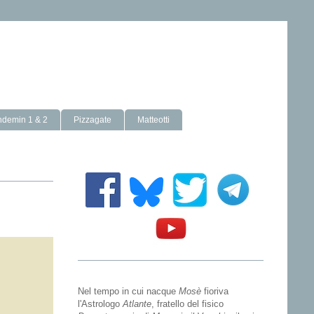
ndemin 1 & 2
Pizzagate
Matteotti
Nel tempo in cui nacque
Mosè
fioriva
l'Astrologo
Atlante
, fratello del fisico