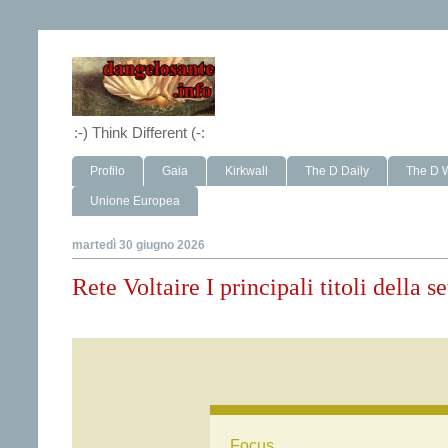
:-) Think Different (-:
Profilo
Gaia
Kirkwall
The D Daily
The D 
Unione Europea
martedì 30 giugno 2026
Rete Voltaire I principali titoli della 
Focus