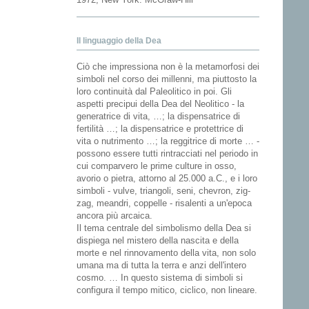
Il linguaggio della Dea
Ciò che impressiona non è la metamorfosi dei
simboli nel corso dei millenni, ma piuttosto la
loro continuità dal Paleolitico in poi. Gli
aspetti precipui della Dea del Neolitico - la
generatrice di vita, …; la dispensatrice di
fertilità …; la dispensatrice e protettrice di
vita o nutrimento …; la reggitrice di morte … -
possono essere tutti rintracciati nel periodo in
cui comparvero le prime culture in osso,
avorio o pietra, attorno al 25.000 a.C., e i loro
simboli - vulve, triangoli, seni, chevron, zig-
zag, meandri, coppelle - risalenti a un'epoca
ancora più arcaica.
Il tema centrale del simbolismo della Dea si
dispiega nel mistero della nascita e della
morte e nel rinnovamento della vita, non solo
umana ma di tutta la terra e anzi dell'intero
cosmo. … In questo sistema di simboli si
configura il tempo mitico, ciclico, non lineare.