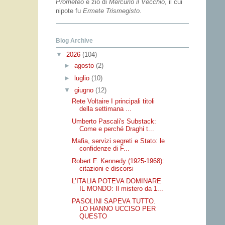
Prometeo
e zio di
Mercurio il Vecchio
, il cui
nipote fu
Ermete Trismegisto
.
Blog Archive
▼
2026
(104)
►
agosto
(2)
►
luglio
(10)
▼
giugno
(12)
Rete Voltaire I principali titoli
della settimana ...
Umberto Pascali's Substack:
Come e perché Draghi t...
Mafia, servizi segreti e Stato: le
confidenze di F...
Robert F. Kennedy (1925-1968):
citazioni e discorsi
L’ITALIA POTEVA DOMINARE
IL MONDO: Il mistero da 1...
PASOLINI SAPEVA TUTTO.
LO HANNO UCCISO PER
QUESTO