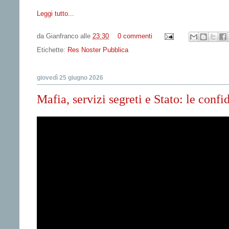
Leggi tutto...
da
Gianfranco
alle
23:30
0 commenti
Etichette:
Res Noster Pubblica
giovedì 25 giugno 2026
Mafia, servizi segreti e Stato: le conf