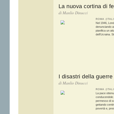
La nuova cortina di fe
di Manlio Dinucci
ROMA (ITAL
Nel 1946, Londr
denunciando al 
pianifica un at
dell’Ucraina. St
I disastri della guerre
di Manlio Dinucci
ROMA (ITAL
La pace ottenu
conducendole p
permesso di sc
gettando centin
povertà e, pres