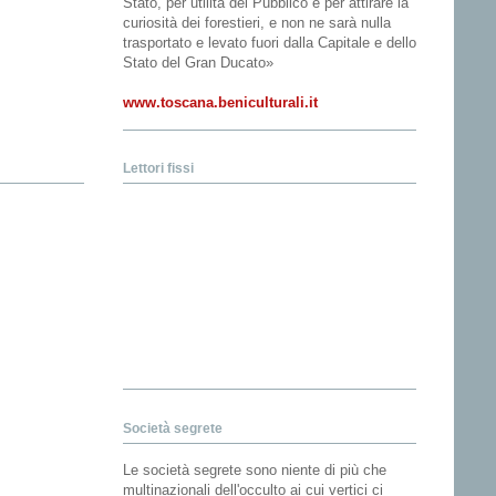
Stato, per utilità del Pubblico e per attirare la
curiosità dei forestieri, e non ne sarà nulla
trasportato e levato fuori dalla Capitale e dello
Stato del Gran Ducato»
www.toscana.beniculturali.it
Lettori fissi
Società segrete
Le società segrete sono niente di più che
multinazionali dell'occulto ai cui vertici ci