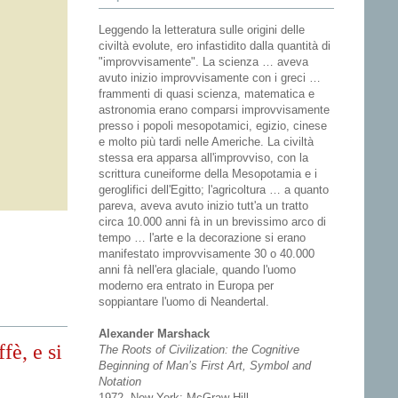
Leggendo la letteratura sulle origini delle
civiltà evolute, ero infastidito dalla quantità di
"improvvisamente". La scienza … aveva
avuto inizio improvvisamente con i greci …
frammenti di quasi scienza, matematica e
astronomia erano comparsi improvvisamente
presso i popoli mesopotamici, egizio, cinese
e molto più tardi nelle Americhe. La civiltà
stessa era apparsa all'improvviso, con la
scrittura cuneiforme della Mesopotamia e i
geroglifici dell'Egitto; l'agricoltura … a quanto
pareva, aveva avuto inizio tutt'a un tratto
circa 10.000 anni fà in un brevissimo arco di
tempo … l'arte e la decorazione si erano
manifestato improvvisamente 30 o 40.000
anni fà nell'era glaciale, quando l'uomo
moderno era entrato in Europa per
soppiantare l'uomo di Neandertal.
Alexander Marshack
fè, e si
The Roots of Civilization: the Cognitive
Beginning of Man’s First Art, Symbol and
Notation
1972, New York: McGraw-Hill