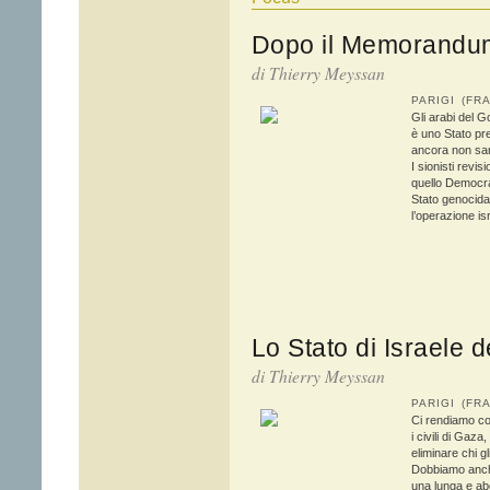
Dopo il Memorandu
di
Thierry Meyssan
PARIGI (F
Gli arabi del G
è uno Stato pre
ancora non san
I sionisti revis
quello Democra
Stato genocida. 
l’operazione is
Lo Stato di Israele 
di
Thierry Meyssan
PARIGI (F
Ci rendiamo co
i civili di Gaza
eliminare chi gl
Dobbiamo anche
una lunga e ab