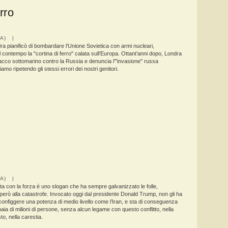
rro
IA) |
a pianificò di bombardare l’Unione Sovietica con armi nucleari,
contempo la "cortina di ferro" calata sull’Europa. Ottant’anni dopo, Londra
tacco sottomarino contro la Russia e denuncia l’"invasione" russa
iamo ripetendo gli stessi errori dei nostri genitori.
IA) |
ta con la forza è uno slogan che ha sempre galvanizzato le folle,
erò alla catastrofe. Invocato oggi dal presidente Donald Trump, non gli ha
onfiggere una potenza di medio livello come l’Iran, e sta di conseguenza
aia di milioni di persone, senza alcun legame con questo conflitto, nella
to, nella carestia.