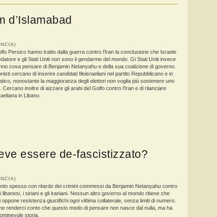
m d’Islamabad
RANCIA)
olfo Persico hanno tratto dalla guerra contro l’Iran la conclusione che Israele
datore e gli Stati Uniti non sono il gendarme del mondo. Gi Stati Uniti invece
no cosa pensare di Benjamin Netanyahu e della sua coalizione di governo.
ionisti cercano di inserire candidati filoisraeliani nel partito Repubblicano e in
tico, nonostante la maggioranza degli elettori non voglia più sostenere uno
Cercano inoltre di aizzare gli arabi del Golfo contro l’Iran e di rilanciare
raeliana in Libano.
deve essere de-fascistizzato?
RANCIA)
nto spesso con ritardo dei crimini commessi da Benjamin Netanyahu contro
, i libanesi, i siriani e gli iraniani. Nessun altro governo al mondo ritiene che
i oppone resistenza giustifichi ogni vittima collaterale, senza limiti di numero.
 renderci conto che questo modo di pensare non nasce dal nulla, ma ha
ominevole storia.