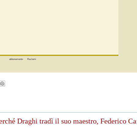
abbonamento
Reclami
ché Draghi tradì il suo maestro, Federico Caf