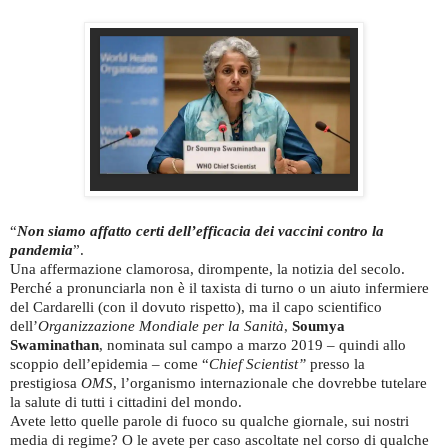
“
Non siamo affatto certi dell’efficacia dei vaccini contro la
pandemia
”.
Una affermazione clamorosa, dirompente, la notizia del secolo.
Perché a pronunciarla non è il taxista di turno o un aiuto infermiere
del Cardarelli (con il dovuto rispetto), ma il capo scientifico
dell’
Organizzazione Mondiale per la Sanità
,
Soumya
Swaminathan
, nominata sul campo a marzo 2019 – quindi allo
scoppio dell’epidemia – come “
Chief Scientist”
presso la
prestigiosa
OMS
, l’organismo internazionale che dovrebbe tutelare
la salute di tutti i cittadini del mondo.
Avete letto quelle parole di fuoco su qualche giornale, sui nostri
media di regime? O le avete per caso ascoltate nel corso di qualche