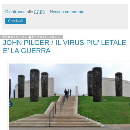
Gianfranco
alle
07:00
Nessun commento:
Condividi
venerdì 22 gennaio 2021
JOHN PILGER / IL VIRUS PIU’ LETALE
E’ LA GUERRA