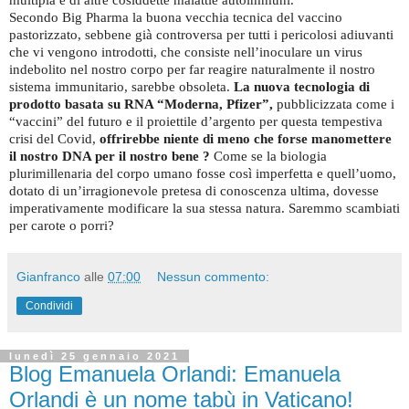
multipla e di altre cosiddette malattie autoimmuni.
Secondo Big Pharma la buona vecchia tecnica del vaccino
pastorizzato, sebbene già controversa per tutti i pericolosi adiuvanti
che vi vengono introdotti, che consiste nell’inoculare un virus
indebolito nel nostro corpo per far reagire naturalmente il nostro
sistema immunitario, sarebbe obsoleta.
La nuova tecnologia di
prodotto basata su RNA “Moderna, Pfizer”,
pubblicizzata come i
“vaccini” del futuro e il proiettile d’argento per questa tempestiva
crisi del Covid,
offrirebbe niente di meno che forse manomettere
il nostro DNA per il nostro bene ?
Come se la biologia
plurimillenaria del corpo umano fosse così imperfetta e quell’uomo,
dotato di un’irragionevole pretesa di conoscenza ultima, dovesse
imperativamente modificare la sua stessa natura. Saremmo scambiati
per carote o porri?
Gianfranco
alle
07:00
Nessun commento:
Condividi
lunedì 25 gennaio 2021
Blog Emanuela Orlandi: Emanuela
Orlandi è un nome tabù in Vaticano!