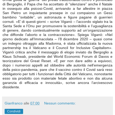
di Bergoglio, il Papa che ha accettato di “silenziare” anche il Natale
in ossequio alla psicosi-Covid, arrivando a far allestire in piazza
San Pietro un inquietante presepe in cui compaiono un Gesù
bambino “svitabile”, un astronauta e figure pagane di guerrieri
cornuti. «E’ di questi giorni – scrive Viganò – l’accordo siglato tra la
Santa Sede e l’Onu per promuovere la sostenibilità e l’uguaglianza
di genere, dando contestualmente supporto ad un’organizzazione
che diffonde l’aborto e la contraccezione». Spiega Viganò: «Nel
giorno dedicato all’Immacolata – l’8 dicembre 2020 – quasi come
un indegno oltraggio alla Madonna, è stata ufficializzata la nuova
partnership tra il Vaticano e il Council for Inclusive Capitalism».
Viganò critica anche il messaggio di elogio inviato da Bergoglio a
Klaus Schwab, presidente del World Economic Forum di Davos e
teorizzatore del Great Reset. «E per non dare adito a equivoci,
dopo i numerosi appelli ad obbedire alle autorità nell’emergenza
della psico-pandemia, pare che il vaccino contro il Covid sarà reso
obbligatorio per tutti i funzionari della Città del Vaticano, nonostante
esso sia prodotto con materiale fetale abortivo e non dia alcuna
garanzia di efficacia e innocuità», scrive ancora l’arcivescovo
dissidente.
Gianfranco
alle
07:00
Nessun commento:
Condividi