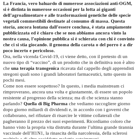
La Francia, vero baluardo di numerose associazioni anti-OGM,
si è distinta in numerose occasioni per la lotta ai giganti
dell’agroalimentare e alle trasformazioni genetiche delle specie
vegetali commestibili destinate al consumo di massa. Questa
storia, ancora lontana dall’essere conclusa, è stata ampiamente
pubblicizzata ed è chiaro che se non abbiamo ancora vinto la
nostra causa, l’opinione pubblica si è schierata con chi è convinto
che ci si stia giocando. il genoma della carota o del porro è a dir
poco incerto e pericoloso.
Ora, nella vicenda Covid-19, ci viene detto, con il pretesto di un
nuovo tipo di “vaccino”, di un prodotto che in definitiva non è altro
che
una terapia transgenica
ricavata dal cappello degli apprendisti
stregoni quali sono i grandi laboratori farmaceutici, tutto questo in
pochi mesi.
Come non essere sospettoso? In questo, i media mainstream ci
rimproverano, ancora una volta e giustamente, di essere un popolo
resistente al progresso della scienza; ma di che scienza stanno
parlando?
Quella di Big Pharma
che vediamo raccogliere giorno
dopo giorno miliardi di dividendi e, in accordo con i governi che
collaborano, nel rifiutare di risarcire le vittime collaterali che
pagheranno il prezzo dei suoi esperimenti. Ricordiamo coloro che
hanno visto la propria vita distrutta durante l’ultima grande tirannia
vaccinale dell’H1N1, la rinascita della narcolessia, della sclerosi