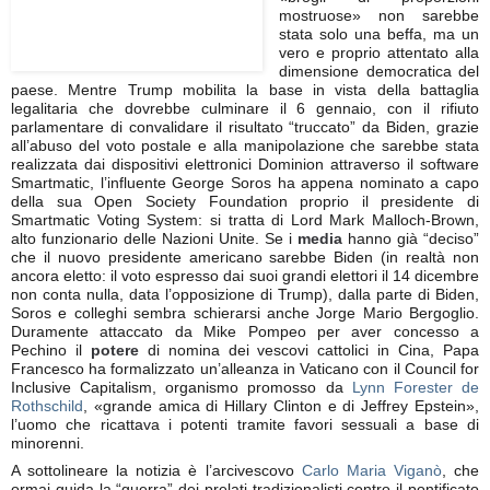
mostruose» non sarebbe
stata solo una beffa, ma un
vero e proprio attentato alla
dimensione democratica del
paese. Mentre Trump mobilita la base in vista della battaglia
legalitaria che dovrebbe culminare il 6 gennaio, con il rifiuto
parlamentare di convalidare il risultato “truccato” da Biden, grazie
all’abuso del voto postale e alla manipolazione che sarebbe stata
realizzata dai dispositivi elettronici Dominion attraverso il software
Smartmatic, l’influente George Soros ha appena nominato a capo
della sua Open Society Foundation proprio il presidente di
Smartmatic Voting System: si tratta di Lord Mark Malloch-Brown,
alto funzionario delle Nazioni Unite. Se i
media
hanno già “deciso”
che il nuovo presidente americano sarebbe Biden (in realtà non
ancora eletto: il voto espresso dai suoi grandi elettori il 14 dicembre
non conta nulla, data l’opposizione di Trump), dalla parte di Biden,
Soros e colleghi sembra schierarsi anche Jorge Mario Bergoglio.
Duramente attaccato da Mike Pompeo per aver concesso a
Pechino il
potere
di nomina dei vescovi cattolici in Cina, Papa
Francesco ha formalizzato un’alleanza in Vaticano con il Council for
Inclusive Capitalism, organismo promosso da
Lynn Forester de
Rothschild
, «grande amica di Hillary Clinton e di Jeffrey Epstein»,
l’uomo che ricattava i potenti tramite favori sessuali a base di
minorenni.
A sottolineare la notizia è l’arcivescovo
Carlo Maria Viganò
, che
ormai guida la “guerra” dei prelati tradizionalisti contro il pontificato