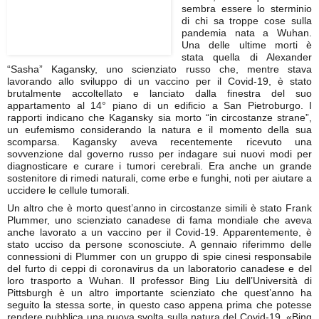
sembra essere lo sterminio
di chi sa troppe cose sulla
pandemia nata a Wuhan.
Una delle ultime morti è
stata quella di Alexander
“Sasha” Kagansky, uno scienziato russo che, mentre stava
lavorando allo sviluppo di un vaccino per il Covid-19, è stato
brutalmente accoltellato e lanciato dalla finestra del suo
appartamento al 14° piano di un edificio a San Pietroburgo. I
rapporti indicano che Kagansky sia morto “in circostanze strane”,
un eufemismo considerando la natura e il momento della sua
scomparsa. Kagansky aveva recentemente ricevuto una
sovvenzione dal governo russo per indagare sui nuovi modi per
diagnosticare e curare i tumori cerebrali. Era anche un grande
sostenitore di rimedi naturali, come erbe e funghi, noti per aiutare a
uccidere le cellule tumorali.
Un altro che è morto quest’anno in circostanze simili è stato Frank
Plummer, uno scienziato canadese di fama mondiale che aveva
anche lavorato a un vaccino per il Covid-19. Apparentemente, è
stato ucciso da persone sconosciute. A gennaio riferimmo delle
connessioni di Plummer con un gruppo di spie cinesi responsabile
del furto di ceppi di coronavirus da un laboratorio canadese e del
loro trasporto a Wuhan. Il professor Bing Liu dell’Università di
Pittsburgh è un altro importante scienziato che quest’anno ha
seguito la stessa sorte, in questo caso appena prima che potesse
rendere pubblica una nuova svolta sulla natura del Covid-19. «Bing