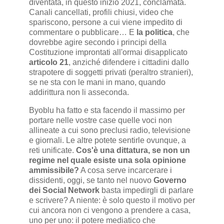
diventata, in questo inizio 2021, conclamata.
Canali cancellati, profili chiusi, video che
spariscono, persone a cui viene impedito di
commentare o pubblicare… E
la politica
, che
dovrebbe agire secondo i principi della
Costituzione improntati all'ormai disapplicato
articolo 21
, anziché difendere i cittadini dallo
strapotere di soggetti privati (peraltro stranieri),
se ne sta con le mani in mano, quando
addirittura non li asseconda.
Byoblu ha fatto e sta facendo il massimo per
portare nelle vostre case quelle voci non
allineate a cui sono preclusi radio, televisione
e giornali. Le altre potete sentirle ovunque, a
reti unificate.
Cos'è una dittatura, se non un
regime nel quale esiste una sola opinione
ammissibile?
A cosa serve incarcerare i
dissidenti, oggi, se tanto nel nuovo
Governo
dei Social Network
basta impedirgli di parlare
e scrivere? A niente: è solo questo il motivo per
cui ancora non ci vengono a prendere a casa,
uno per uno: il potere mediatico che