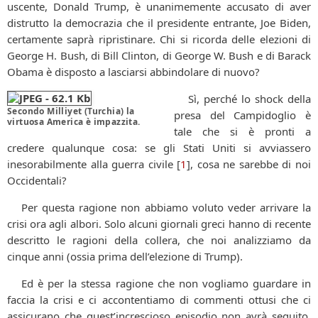
uscente, Donald Trump, è unanimemente accusato di aver
distrutto la democrazia che il presidente entrante, Joe Biden,
certamente saprà ripristinare. Chi si ricorda delle elezioni di
George H. Bush, di Bill Clinton, di George W. Bush e di Barack
Obama è disposto a lasciarsi abbindolare di nuovo?
Sì, perché lo shock della
Secondo Milliyet (Turchia) la
presa del Campidoglio è
virtuosa America è impazzita.
tale che si è pronti a
credere qualunque cosa: se gli Stati Uniti si avviassero
inesorabilmente alla guerra civile [
1
], cosa ne sarebbe di noi
Occidentali?
Per questa ragione non abbiamo voluto veder arrivare la
crisi ora agli albori. Solo alcuni giornali greci hanno di recente
descritto le ragioni della collera, che noi analizziamo da
cinque anni (ossia prima dell’elezione di Trump).
Ed è per la stessa ragione che non vogliamo guardare in
faccia la crisi e ci accontentiamo di commenti ottusi che ci
assicurano che quest’increscioso episodio non avrà seguito.