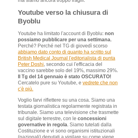
ma siamo ancora troppo fragili.
Youtube verso la chiusura di
Byoblu
Youtube ha limitato l'account di Byoblu:
non
possiamo pubblicare per una settimana.
Perché? Perché nel TG di giovedì scorso
abbiamo dato conto di quanto ha scritto sul
British Medical Journal l'editorialista di punta
Peter Doshi
, secondo cui l'efficacia del
vaccino sarebbe solo del 19%, massimo 29%.
Il Tg del 14 gennaio è stato OSCURATO!
Cercatelo pure su Youtube, e
vedrete che non
c'è più.
Voglio farvi riflettere su una cosa. Siamo una
testata giornalistica regolarmente registrata in
tribunale. Siamo una televisione che trasmette
sul digitale terrestre, con le
concessioni
governative in regola
. Siamo tutelati dalla
Costituzione e vi sono organismi istituzionali
(nazionali) deputati a vigilare su come viene