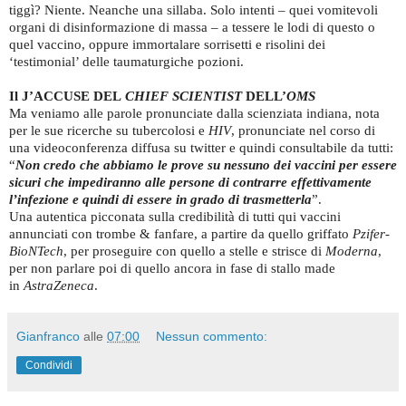
tiggì? Niente. Neanche una sillaba. Solo intenti – quei vomitevoli
organi di disinformazione di massa – a tessere le lodi di questo o
quel vaccino, oppure immortalare sorrisetti e risolini dei
‘testimonial’ delle taumaturgiche pozioni.
Il J’ACCUSE DEL
CHIEF SCIENTIST
DELL’
OMS
Ma veniamo alle parole pronunciate dalla scienziata indiana, nota
per le sue ricerche su tubercolosi e
HIV
, pronunciate nel corso di
una videoconferenza diffusa su twitter e quindi consultabile da tutti:
“
Non credo che abbiamo le prove su nessuno dei vaccini per essere
sicuri che impediranno alle persone di contrarre effettivamente
l’infezione e quindi di essere in grado di trasmetterla
”.
Una autentica picconata sulla credibilità di tutti qui vaccini
annunciati con trombe & fanfare, a partire da quello griffato
Pzifer-
BioNTech
, per proseguire con quello a stelle e strisce di
Moderna
,
per non parlare poi di quello ancora in fase di stallo made
in
AstraZeneca
.
Gianfranco
alle
07:00
Nessun commento:
Condividi