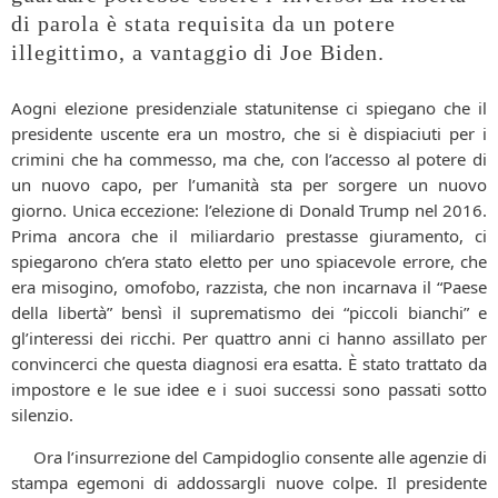
di parola è stata requisita da un potere
illegittimo, a vantaggio di Joe Biden.
Aogni elezione presidenziale statunitense ci spiegano che il
presidente uscente era un mostro, che si è dispiaciuti per i
crimini che ha commesso, ma che, con l’accesso al potere di
un nuovo capo, per l’umanità sta per sorgere un nuovo
giorno. Unica eccezione: l’elezione di Donald Trump nel 2016.
Prima ancora che il miliardario prestasse giuramento, ci
spiegarono ch’era stato eletto per uno spiacevole errore, che
era misogino, omofobo, razzista, che non incarnava il “Paese
della libertà” bensì il suprematismo dei “piccoli bianchi” e
gl’interessi dei ricchi. Per quattro anni ci hanno assillato per
convincerci che questa diagnosi era esatta. È stato trattato da
impostore e le sue idee e i suoi successi sono passati sotto
silenzio.
Ora l’insurrezione del Campidoglio consente alle agenzie di
stampa egemoni di addossargli nuove colpe. Il presidente