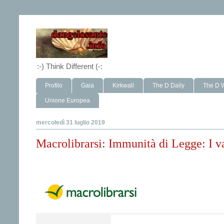
:-) Think Different (-:
Profilo
Gaia
Kirkwall
The D Daily
The D 
Unione Europea
mercoledì 31 luglio 2019
Macrolibrarsi: Immunità di Legge: I va