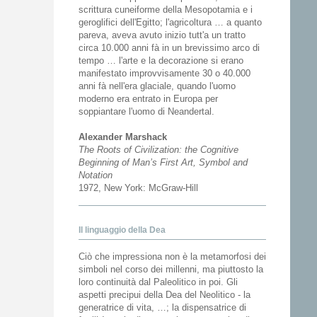
scrittura cuneiforme della Mesopotamia e i
geroglifici dell'Egitto; l'agricoltura … a quanto
pareva, aveva avuto inizio tutt'a un tratto
circa 10.000 anni fà in un brevissimo arco di
tempo … l'arte e la decorazione si erano
manifestato improvvisamente 30 o 40.000
anni fà nell'era glaciale, quando l'uomo
moderno era entrato in Europa per
soppiantare l'uomo di Neandertal.
Alexander Marshack
The Roots of Civilization: the Cognitive
Beginning of Man’s First Art, Symbol and
Notation
1972, New York: McGraw-Hill
Il linguaggio della Dea
Ciò che impressiona non è la metamorfosi dei
simboli nel corso dei millenni, ma piuttosto la
loro continuità dal Paleolitico in poi. Gli
aspetti precipui della Dea del Neolitico - la
generatrice di vita, …; la dispensatrice di