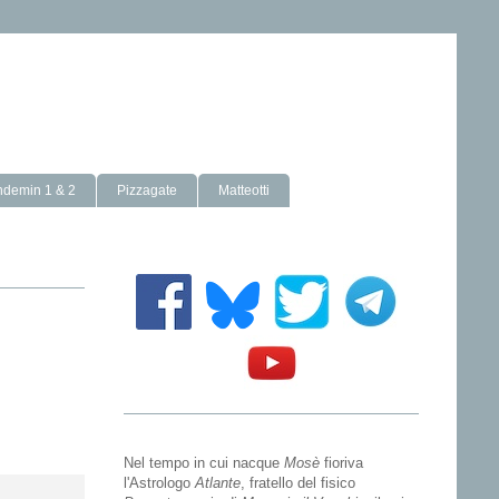
ndemin 1 & 2
Pizzagate
Matteotti
Nel tempo in cui nacque
Mosè
fioriva
l'Astrologo
Atlante
, fratello del fisico