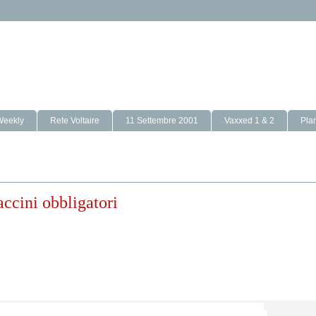
Weekly
Rete Voltaire
11 Settembre 2001
Vaxxed 1 & 2
Pla
ccini obbligatori