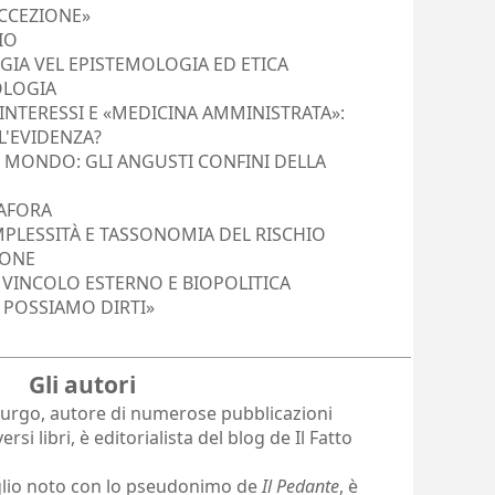
ECCEZIONE»
IO
IA VEL EPISTEMOLOGIA ED ETICA
OLOGIA
 INTERESSI E «MEDICINA AMMINISTRATA»:
L'EVIDENZA?
L MONDO: GLI ANGUSTI CONFINI DELLA
TAFORA
PLESSITÀ E TASSONOMIA DEL RISCHIO
IONE
 VINCOLO ESTERNO E BIOPOLITICA
 POSSIAMO DIRTI»
Gli autori
irurgo, autore di numerose pubblicazioni
rsi libri, è editorialista del blog de Il Fatto
glio noto con lo pseudonimo de
Il Pedante
, è