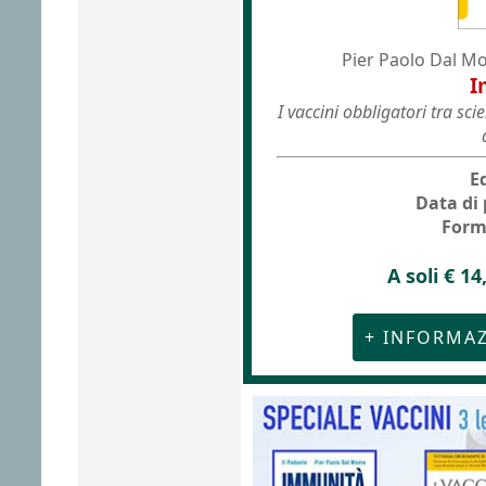
Pier Paolo Dal Mo
I
I vaccini obbligatori tra sc
E
Data di
Form
A soli € 1
+ INFORMAZ