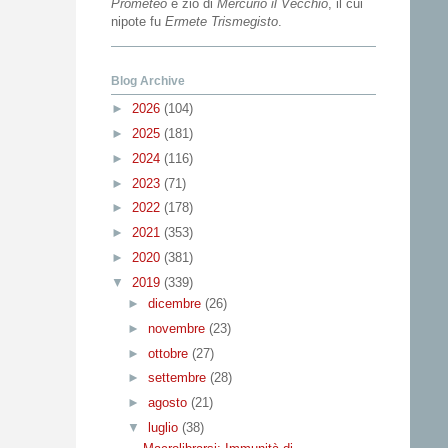
Prometeo
e zio di
Mercurio il Vecchio
, il cui
nipote fu
Ermete Trismegisto
.
Blog Archive
►
2026
(104)
►
2025
(181)
►
2024
(116)
►
2023
(71)
►
2022
(178)
►
2021
(353)
►
2020
(381)
▼
2019
(339)
►
dicembre
(26)
►
novembre
(23)
►
ottobre
(27)
►
settembre
(28)
►
agosto
(21)
▼
luglio
(38)