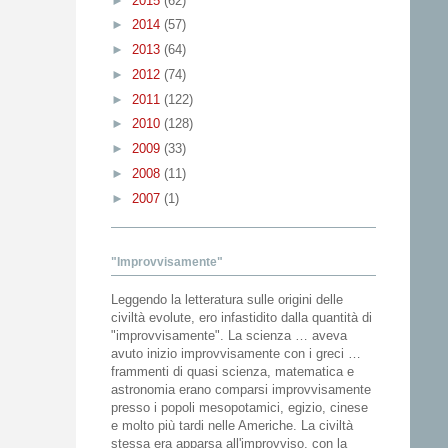
►
2015
(62)
►
2014
(57)
►
2013
(64)
►
2012
(74)
►
2011
(122)
►
2010
(128)
►
2009
(33)
►
2008
(11)
►
2007
(1)
"Improvvisamente"
Leggendo la letteratura sulle origini delle
civiltà evolute, ero infastidito dalla quantità di
"improvvisamente". La scienza … aveva
avuto inizio improvvisamente con i greci …
frammenti di quasi scienza, matematica e
astronomia erano comparsi improvvisamente
presso i popoli mesopotamici, egizio, cinese
e molto più tardi nelle Americhe. La civiltà
stessa era apparsa all'improvviso, con la