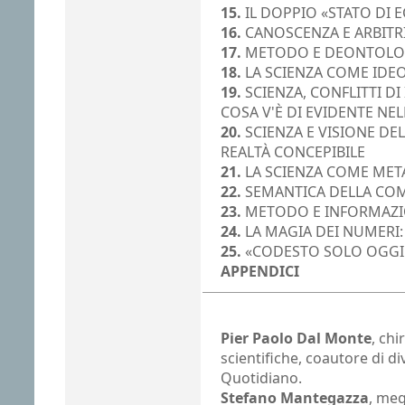
15.
IL DOPPIO «STATO DI 
16.
CANOSCENZA E ARBITR
17.
METODO E DEONTOLOG
18.
LA SCIENZA COME IDE
19.
SCIENZA, CONFLITTI DI
COSA V'È DI EVIDENTE NEL
20.
SCIENZA E VISIONE DE
REALTÀ CONCEPIBILE
21.
LA SCIENZA COME ME
22.
SEMANTICA DELLA COM
23.
METODO E INFORMAZ
24.
LA MAGIA DEI NUMERI:
25.
«CODESTO SOLO OGGI
APPENDICI
Pier Paolo Dal Monte
, ch
scientifiche, coautore di dive
Quotidiano.
Stefano Mantegazza
, me