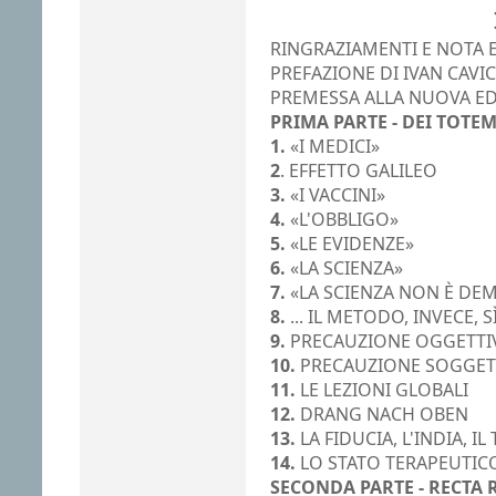
RINGRAZIAMENTI E NOTA 
PREFAZIONE DI IVAN CAVI
PREMESSA ALLA NUOVA ED
PRIMA PARTE - DEI TOTEM 
1.
«I MEDICI»
2
. EFFETTO GALILEO
3.
«I VACCINI»
4.
«L'OBBLIGO»
5.
«LE EVIDENZE»
6.
«LA SCIENZA»
7.
«LA SCIENZA NON È DE
8.
... IL METODO, INVECE, S
9.
PRECAUZIONE OGGETTI
10.
PRECAUZIONE SOGGET
11.
LE LEZIONI GLOBALI
12.
DRANG NACH OBEN
13.
LA FIDUCIA, L'INDIA, IL
14.
LO STATO TERAPEUTIC
SECONDA PARTE - RECTA R