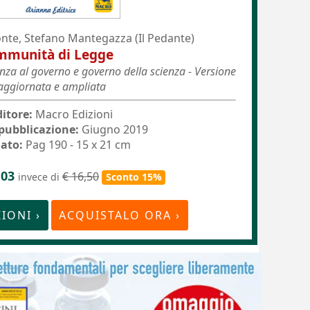
nte, Stefano Mantegazza (Il Pedante)
mmunità di Legge
ienza al governo e governo della scienza - Versione
aggiornata e ampliata
ditore:
Macro Edizioni
 pubblicazione:
Giugno 2019
ato:
Pag 190 - 15 x 21 cm
4,03
€ 16,50
invece di
Sconto 15%
IONI ›
ACQUISTALO ORA ›