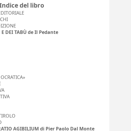
Indice del libro
EDITORIALE
CCHI
IZIONE
E DEI TABÙ de Il Pedante
MOCRATICA»
Ì
VA
TIVA
 TIROLO
O
ATIO AGIBILIUM di Pier Paolo Dal Monte