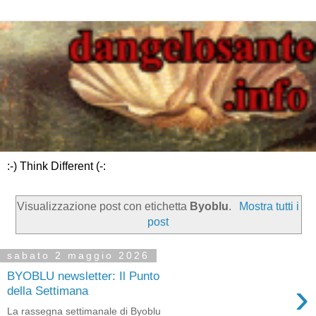
:-) Think Different (-:
Visualizzazione post con etichetta
Byoblu
.
Mostra tutti i
post
sabato 2 maggio 2026
BYOBLU newsletter: Il Punto
›
della Settimana
La rassegna settimanale di Byoblu ͏ ‌ ͏ ‌ ͏ ‌ ͏ ‌ ͏ ‌ ͏ ‌ ͏ ‌