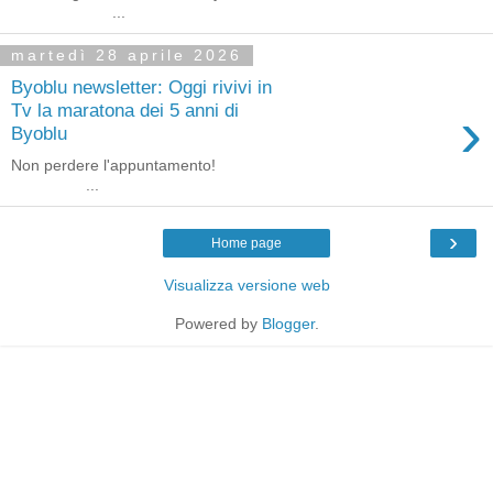
͏ ‌ ͏ ‌ ͏ ‌ ...
martedì 28 aprile 2026
Byoblu newsletter: Oggi rivivi in
›
Tv la maratona dei 5 anni di
Byoblu
Non perdere l'appuntamento! ͏ ‌ ͏ ‌ ͏ ‌ ͏ ‌ ͏ ‌ ͏ ‌ ͏ ‌ ͏ ‌
͏ ‌ ͏ ‌ ͏...
›
Home page
Visualizza versione web
Powered by
Blogger
.