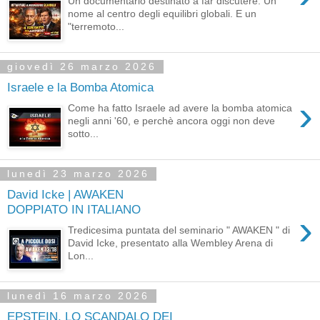
Un documentario destinato a far discutere. Un
nome al centro degli equilibri globali. E un
"terremoto...
giovedì 26 marzo 2026
Israele e la Bomba Atomica
›
Come ha fatto Israele ad avere la bomba atomica
negli anni '60, e perchè ancora oggi non deve
sotto...
lunedì 23 marzo 2026
David Icke | AWAKEN
DOPPIATO IN ITALIANO
›
Tredicesima puntata del seminario " AWAKEN " di
David Icke, presentato alla Wembley Arena di
Lon...
lunedì 16 marzo 2026
EPSTEIN, LO SCANDALO DEI