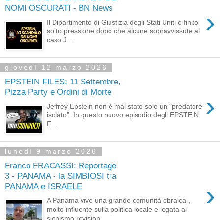
NOMI OSCURATI - BN News
›
Il Dipartimento di Giustizia degli Stati Uniti è finito
sotto pressione dopo che alcune sopravvissute al
caso J...
giovedì 12 marzo 2026
EPSTEIN FILES: 11 Settembre,
Pizza Party e Ordini di Morte
›
Jeffrey Epstein non è mai stato solo un "predatore
isolato". In questo nuovo episodio degli EPSTEIN
F...
lunedì 9 marzo 2026
Franco FRACASSI: Reportage
3 - PANAMA - la SIMBIOSI tra
›
PANAMA e ISRAELE
A Panama vive una grande comunità ebraica ,
molto influente sulla politica locale e legata al
sionismo revision...