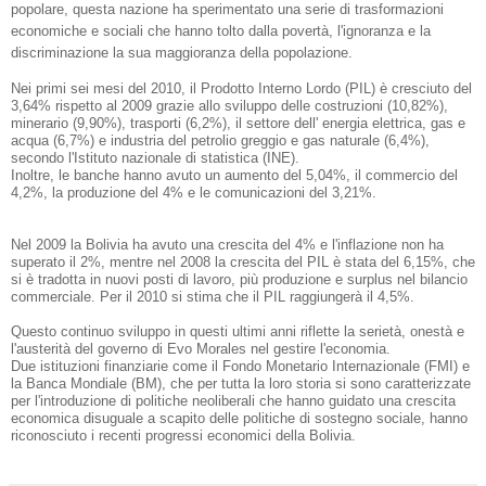
popolare, questa nazione ha sperimentato una serie di trasformazioni
economiche e sociali che hanno tolto dalla povertà, l'ignoranza e la
discriminazione la sua maggioranza della popolazione.
Nei primi sei mesi del 2010, il Prodotto Interno Lordo (PIL) è cresciuto del
3,64% rispetto al 2009 grazie allo sviluppo delle costruzioni (10,82%),
minerario (9,90%), trasporti (6,2%), il settore dell' energia elettrica, gas e
acqua (6,7%) e industria del petrolio greggio e gas naturale (6,4%),
secondo l'Istituto nazionale di statistica (INE).
Inoltre, le banche hanno avuto un aumento del 5,04%, il commercio del
4,2%, la produzione del 4% e le comunicazioni del 3,21%.
Nel 2009 la Bolivia ha avuto una crescita del 4% e l'inflazione non ha
superato il 2%, mentre nel 2008 la crescita del PIL è stata del 6,15%, che
si è tradotta in nuovi posti di lavoro, più produzione e surplus nel bilancio
commerciale.
Per il 2010 si stima che il PIL raggiungerà il 4,5%.
Questo continuo sviluppo in questi ultimi anni riflette la serietà, onestà e
l'austerità del governo di Evo Morales nel gestire l'economia.
Due istituzioni finanziarie come il Fondo Monetario Internazionale (FMI) e
la Banca Mondiale (BM), che per tutta la loro storia si sono caratterizzate
per l'introduzione di politiche neoliberali che hanno guidato una crescita
economica disuguale a scapito delle politiche di sostegno sociale, hanno
riconosciuto i recenti progressi economici della Bolivia.