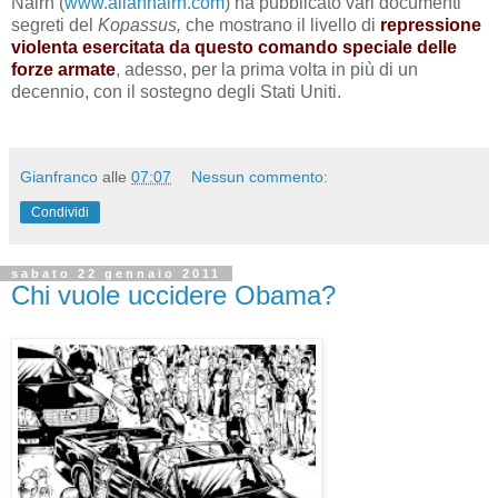
Nairn (
www.allannairn.com
) ha pubblicato vari documenti
segreti del
Kopassus,
che mostrano il livello di
repressione
violenta esercitata da questo comando speciale delle
forze armate
, adesso, per la prima volta in più di un
decennio, con il sostegno degli Stati Uniti.
Gianfranco
alle
07:07
Nessun commento:
Condividi
sabato 22 gennaio 2011
Chi vuole uccidere Obama?