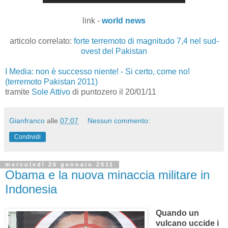
link -
world news
articolo correlato:
forte terremoto di magnitudo 7,4 nel sud-
ovest del Pakistan
I Media: non è successo niente! - Si certo, come no!
(terremoto Pakistan 2011)
tramite
Sole Attivo
di puntozero il 20/01/11
Gianfranco
alle
07:07
Nessun commento:
Condividi
mercoledì 26 gennaio 2011
Obama e la nuova minaccia militare in
Indonesia
Quando un
vulcano uccide i