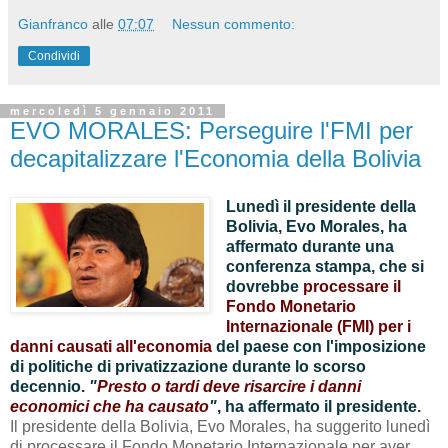
Gianfranco
alle
07:07
Nessun commento:
Condividi
mercoledì 5 gennaio 2011
EVO MORALES: Perseguire l'FMI per
decapitalizzare l'Economia della Bolivia
Lunedì il presidente della
Bolivia, Evo Morales, ha
affermato durante una
conferenza stampa, che si
dovrebbe
processare il
Fondo Monetario
Internazionale (FMI) per i
danni causati all'economia
del paese con l'imposizione
di politiche di privatizzazione durante lo scorso
decennio.
"
Presto o tardi deve risarcire i danni
economici che ha causato
"
, ha affermato il presidente.
Il presidente della Bolivia, Evo Morales, ha suggerito lunedì
di processare il Fondo Monetario Internazionale per aver