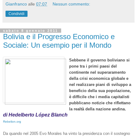
Gianfranco
alle
07:07
Nessun commento:
Condividi
sabato 8 gennaio 2011
Bolivia e il Progresso Economico e
Sociale: Un esempio per il Mondo
Sebbene il governo boliviano si
pone tra i primi paesi del
continente nel superaramento
della crisi economica globale e
nel realizzare piani di sviluppo a
beneficio della sua popolazione,
è difficile che i media capitalisti
pubblicano notizie che riflettano
la realtà della nazione andina.
di Hedelberto López Blanch
Rebelion.org
Da quando nel 2005 Evo Morales ha vinto la presidenza con il sostegno