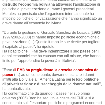
distrutto l'economia boliviana
attraverso l'applicazione di
politiche di privatizzazione durante i governi precedenti.
Morales ha precisato che l'organismo internazionale ha
imposto politiche di privatizzazione che hanno significato un
grave danno all'economia boliviana.
"Durante la gestione di Gonzalo Sanchez de Losada (1993-
1997/2002-2003) ci hanno imposto politiche economiche di
privatizzazione (…) Queste furono le sue ricette per togliere
il capitale
al paese", ha ripetuto.
Ha ribadito che il FMI deve indennizzare il suo paese per i
danni economici che ha causato con tali misure, che hanno
finito per "approfondire la povertà in Bolivia".
"Esso (
il FMI) ha pregiudicato la crescita economica del
paese
(…)
ad un certo punto,
dovranno risarcire i danni
inflitti alla Bolivia e all' America Latina per le loro
politiche
di privatizzazione e di saccheggio delle risorse naturali"
,
ha puntualizzato.
Ha confermat
o che da quando il paese nel suo primo
governo (2006) "non ha seguito le ricette del FMI" e si è
concentrato sull' "esportare politiche e programmi economici