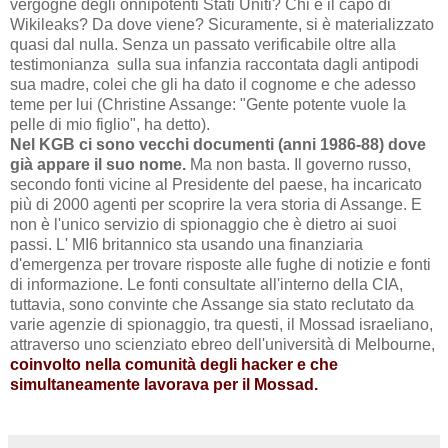
vergogne degli onnipotenti Stati Uniti?
Chi è il capo di
Wikileaks?
Da dove viene? Sicuramente, si è materializzato
quasi dal nulla.
Senza un passato verificabile oltre alla
testimonianza sulla sua infanzia raccontata dagli antipodi
sua madre, colei che gli ha dato il cognome e che adesso
teme per lui (Christine Assange: "Gente potente vuole la
pelle di mio figlio", ha detto).
Nel KGB ci sono vecchi documenti (anni 1986-88) dove
già appare il suo nome.
Ma non basta. Il governo russo,
secondo fonti vicine al Presidente del paese, ha incaricato
più di 2000 agenti per scoprire la vera storia di Assange. E
non è l'unico servizio di spionaggio che è dietro ai suoi
passi. L' MI6 britannico sta usando una finanziaria
d'emergenza per trovare risposte
alle fughe di notizie e fonti
di informazione.
Le fonti consultate
all'interno della
CIA,
tuttavia,
sono convinte che Assange sia stato reclutato da
varie agenzie di spionaggio, tra questi, il Mossad israeliano,
attraverso uno scienziato ebreo dell'università di Melbourne,
coinvolto nella comunità degli hacker e che
simultaneamente lavorava per il Mossad.