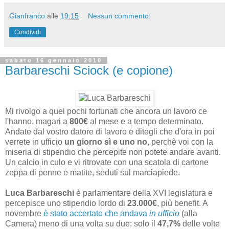
Gianfranco
alle
19:15
Nessun commento:
Condividi
sabato 16 gennaio 2010
Barbareschi Sciock (e copione)
Mi rivolgo a quei pochi fortunati che ancora un lavoro ce
l'hanno, magari a
800€
al mese e a tempo determinato.
Andate dal vostro datore di lavoro e ditegli che d'ora in poi
verrete in ufficio
un giorno sì e uno no
, perchè voi con la
miseria di stipendio che percepite non potete andare avanti.
Un calcio in culo e vi ritrovate con una scatola di cartone
zeppa di penne e matite, seduti sul marciapiede.
Luca Barbareschi
è parlamentare della XVI legislatura e
percepisce uno stipendio lordo di
23.000€
, più benefit. A
novembre
è stato accertato che andava
in ufficio
(alla
Camera) meno di una volta su due: solo il
47,7%
delle volte