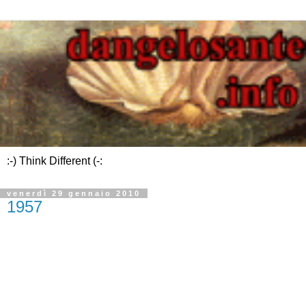
:-) Think Different (-:
venerdì 29 gennaio 2010
1957