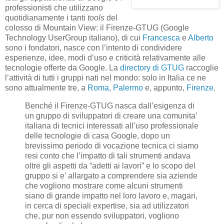
professionisti che utilizzano
quotidianamente i tanti
tools
del
colosso di Mountain View: il Firenze-GTUG (Google
Technology UserGroup italiano), di cui
Francesca
e
Alberto
sono i fondatori, nasce con l’intento di condividere
esperienze, idee, modi d’uso e criticità relativamente alle
tecnologie offerte da Google. La
directory di GTUG
raccoglie
l’attività di tutti i gruppi nati nel mondo: solo in Italia ce ne
sono attualmente tre, a
Roma
,
Palermo
e, appunto,
Firenze
.
Benché il Firenze-GTUG nasca dall’esigenza di
un gruppo di sviluppatori di creare una comunita’
italiana di tecnici interessati all’uso professionale
delle tecnologie di casa Google, dopo un
brevissimo periodo di vocazione tecnica ci siamo
resi conto che l’impatto di tali strumenti andava
oltre gli aspetti da “adetti ai lavori” e lo scopo del
gruppo si e’ allargato a comprendere sia aziende
che vogliono mostrare come alcuni strumenti
siano di grande impatto nel loro lavoro e, magari,
in cerca di speciali expertise, sia ad utilizzatori
che, pur non essendo sviluppatori, vogliono