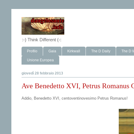
:-) Think Different (-:
Profilo
Gaia
Kirkwall
The D Daily
The D 
Unione Europea
giovedì 28 febbraio 2013
Ave Benedetto XVI, Petrus Romanus
Addio, Benedetto XVI, centoventinovesimo Petrus Romanus!