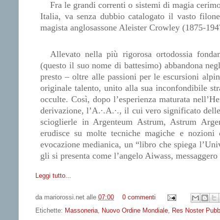
Fra le grandi correnti o sistemi di magia cerimo
Italia, va senza dubbio catalogato il vasto filone
magista anglosassone Aleister Crowley (1875-194
Allevato nella più rigorosa ortodossia fonda
(questo il suo nome di battesimo) abbandona negli 
presto – oltre alle passioni per le escursioni alpin
originale talento, unito alla sua inconfondibile s
occulte. Così, dopo l’esperienza maturata nell’
derivazione, l’A.∙.A.∙., il cui vero significato dell
scioglierle in Argenteum Astrum, Astrum Arge
erudisce su molte tecniche magiche e nozioni d
evocazione medianica, un “libro che spiega l’Uni
gli si presenta come l’angelo Aiwass, messaggero 
Leggi tutto...
da
mariorossi.net
alle
07:00
0 commenti
Etichette:
Massoneria
,
Nuovo Ordine Mondiale
,
Res Noster Pubb