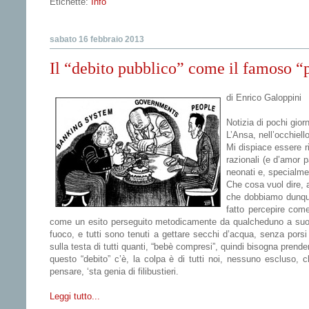
Etichette:
Info
sabato 16 febbraio 2013
Il “debito pubblico” come il famoso “p
di Enrico Galoppini
Notizia di pochi giorn
L’Ansa, nell’occhiell
Mi dispiace essere r
razionali (e d’amor 
neonati e, specialme
Che cosa vuol dire, a
che dobbiamo dunque 
fatto percepire come
come un esito perseguito metodicamente da qualcheduno a suo pr
fuoco, e tutti sono tenuti a gettare secchi d’acqua, senza pors
sulla testa di tutti quanti, “bebè compresi”, quindi bisogna prend
questo “debito” c’è, la colpa è di tutti noi, nessuno escluso, 
pensare, ‘sta genia di filibustieri.
Leggi tutto...