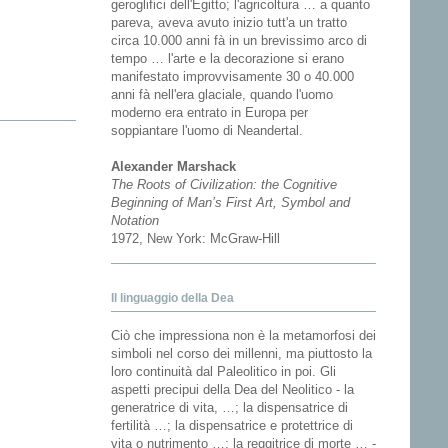
geroglifici dell'Egitto; l'agricoltura … a quanto
pareva, aveva avuto inizio tutt'a un tratto
circa 10.000 anni fà in un brevissimo arco di
tempo … l'arte e la decorazione si erano
manifestato improvvisamente 30 o 40.000
anni fà nell'era glaciale, quando l'uomo
moderno era entrato in Europa per
soppiantare l'uomo di Neandertal.
Alexander Marshack
The Roots of Civilization: the Cognitive
Beginning of Man’s First Art, Symbol and
Notation
1972, New York: McGraw-Hill
Il linguaggio della Dea
Ciò che impressiona non è la metamorfosi dei
simboli nel corso dei millenni, ma piuttosto la
loro continuità dal Paleolitico in poi. Gli
aspetti precipui della Dea del Neolitico - la
generatrice di vita, …; la dispensatrice di
fertilità …; la dispensatrice e protettrice di
vita o nutrimento …; la reggitrice di morte … -