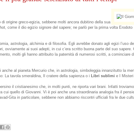
 di origine greco-egizia, sebbene molti ancora dubitino della sua
Thot, come il dio egizio signore del sapere; ne parlò per la prima volta Erodoto
a, astrologia, alchimia e di filosofia. Egli avrebbe donato agli egizi l’uso del
bri, ovviamente ai suoi adepti, in cui c’era scritto buona parte del suo sapere
mento, molti gli hanno attribuito la paternità di numerosi scritti, a cominciare 
anche al pianeta Mercurio che, in astrologia, simboleggia innanzitutto la men
ono: La tavola smeraldina, Il cratere della sapienza o i
Libri sublimi
e I Misteri
ersino il cristianesimo che, in molti punti, ne riporta vari brani. Infatti troviam
a cui quello di Giovanni. Vi è poi anche una straordinaria analogia fra il pensie
vad-Gita in particolare, sebbene non abbiamo riscontri ufficiali fra le due cultu