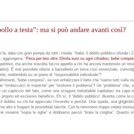
ollo a testa”: ma si può andare avanti così?
i fa, data con gran pompa da tutti i media: “Italia: il debito pubblico sfonda i 2
o, aggiungeva: “
Pesa per ben oltre 33mila euro su ogni cittadino, bebè compre
ipetitivo, ma anche stavolta faccio appello a chi ha ancora mantenuto un resi
patrio). È mai possibile ridurre a barzelletta un tema così essenziale, coinvo
nte, mettendola su un piano di “responsabilità individuale”?
ltrimenti, “bebè compresi”, se non enfatizzare il fatto che “siamo tutti sulla s
“rimboccarci le maniche” per “risolvere il problema”? Un “problema” che, olt
 un capriccio del fato, come una sciagura ineluttabile capitataci tra capo e
oprio ed esclusivo beneficio. Eh sì, il “debito pubblico” diventa come la 
i il dubbio su chi ha appiccato l’incendio e perché. Una spada, una ghigliott
erne atto e frugarsi le proverbiali tasche. Con la nemmeno troppo velata insin
che viviamo “sopra le righe” e dobbiamo perciò “tirare la cinghia”. Questo in