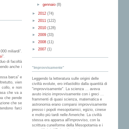
►
gennaio
(8)
►
2012
(74)
►
2011
(122)
►
2010
(128)
►
2009
(33)
►
2008
(11)
►
2007
(1)
.000 miliardi”.
si
”.
duo di facoltà
lgendo anche i
"Improvvisamente"
tessa barca” e
Leggendo la letteratura sulle origini delle
retutto, vien
civiltà evolute, ero infastidito dalla quantità di
 collo, e non
"improvvisamente". La scienza … aveva
casa che va a
avuto inizio improvvisamente con i greci …
ina che pende
frammenti di quasi scienza, matematica e
uazione che se
astronomia erano comparsi improvvisamente
tendono farci
presso i popoli mesopotamici, egizio, cinese
e molto più tardi nelle Americhe. La civiltà
stessa era apparsa all'improvviso, con la
scrittura cuneiforme della Mesopotamia e i