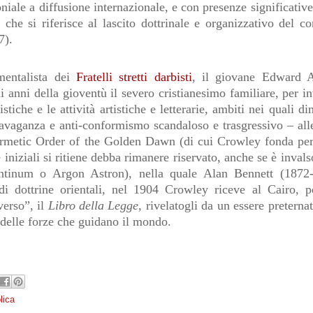
niale a diffusione internazionale, e con presenze significativ
 che si riferisce al lascito dottrinale e organizzativo del c
7).
mentalista dei
Fratelli stretti darbisti
, il giovane Edward A
anni della gioventù il severo cristianesimo familiare, per in
istiche e le attività artistiche e letterarie, ambiti nei quali d
travaganza e anti-conformismo scandaloso e trasgressivo – all
Hermetic Order of the Golden Dawn (di cui Crowley fonda per
e iniziali si ritiene debba rimanere riservato, anche se è invals
ntinum o Argon Astron), nella quale Alan Bennett (1872
i dottrine orientali, nel 1904 Crowley riceve al Cairo, p
verso”, il
Libro della Legge
, rivelatogli da un essere preterna
delle forze che guidano il mondo.
lica