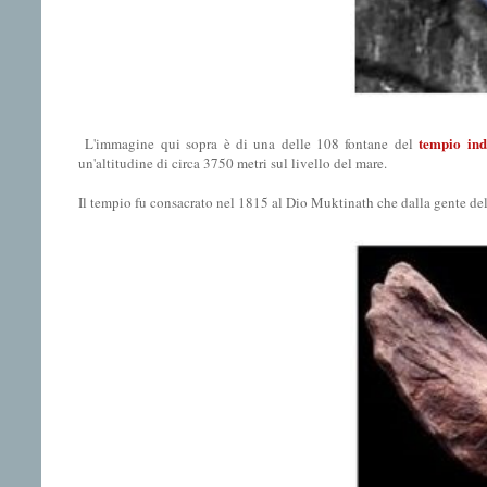
tempio ind
L'immagine qui sopra è di una delle 108 fontane del
un'altitudine di circa 3750 metri sul livello del mare.
Il tempio fu consacrato nel 1815 al Dio Muktinath che dalla gente d