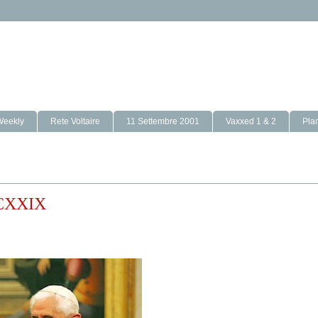
Weekly
Rete Voltaire
11 Settembre 2001
Vaxxed 1 & 2
Pla
 CXXIX