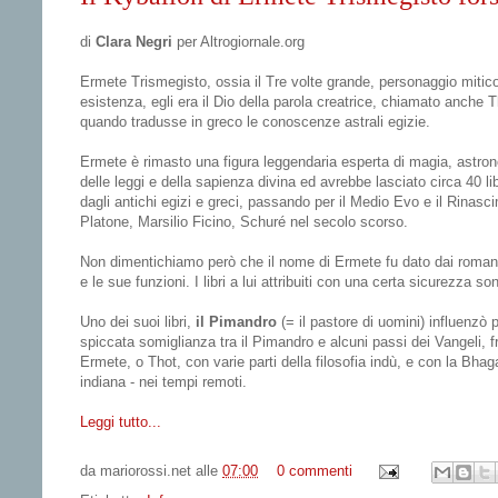
di
Clara Negri
per Altrogiornale.org
Ermete Trismegisto, ossia il Tre volte grande, personaggio mitico
esistenza, egli era il Dio della parola creatrice, chiamato anche 
quando tradusse in greco le conoscenze astrali egizie.
Ermete è rimasto una figura leggendaria esperta di magia, astronomi
delle leggi e della sapienza divina ed avrebbe lasciato circa 40 li
dagli antichi egizi e greci, passando per il Medio Evo e il Rinasci
Platone, Marsilio Ficino, Schuré nel secolo scorso.
Non dimentichiamo però che il nome di Ermete fu dato dai romani 
e le sue funzioni. I libri a lui attribuiti con una certa sicurezza s
Uno dei suoi libri,
il Pimandro
(= il pastore di uomini) influenzò p
spiccata somiglianza tra il Pimandro e alcuni passi dei Vangeli, fr
Ermete, o Thot, con varie parti della filosofia indù, e con la Bhaga
indiana - nei tempi remoti.
Leggi tutto...
da
mariorossi.net
alle
07:00
0 commenti