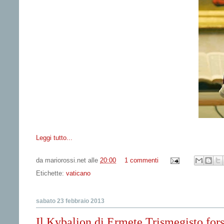
Leggi tutto...
da
mariorossi.net
alle
20:00
1 commenti
Etichette:
vaticano
sabato 23 febbraio 2013
Il Kybalion di Ermete Trismegisto forse