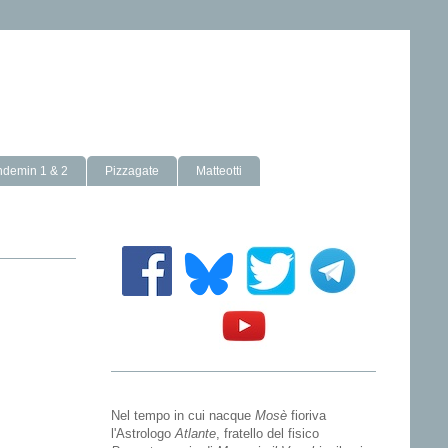
ndemin 1 & 2
Pizzagate
Matteotti
Nel tempo in cui nacque
Mosè
fioriva
l'Astrologo
Atlante
, fratello del fisico