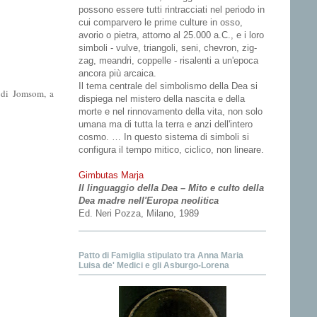
possono essere tutti rintracciati nel periodo in
cui comparvero le prime culture in osso,
avorio o pietra, attorno al 25.000 a.C., e i loro
simboli - vulve, triangoli, seni, chevron, zig-
zag, meandri, coppelle - risalenti a un'epoca
ancora più arcaica.
Il tema centrale del simbolismo della Dea si
à di Jomsom, a
dispiega nel mistero della nascita e della
morte e nel rinnovamento della vita, non solo
umana ma di tutta la terra e anzi dell'intero
cosmo. … In questo sistema di simboli si
configura il tempo mitico, ciclico, non lineare.
Gimbutas Marja
Il linguaggio della Dea – Mito e culto della
Dea madre nell'Europa neolitica
Ed. Neri Pozza, Milano, 1989
Patto di Famiglia stipulato tra Anna Maria
Luisa de' Medici e gli Asburgo-Lorena