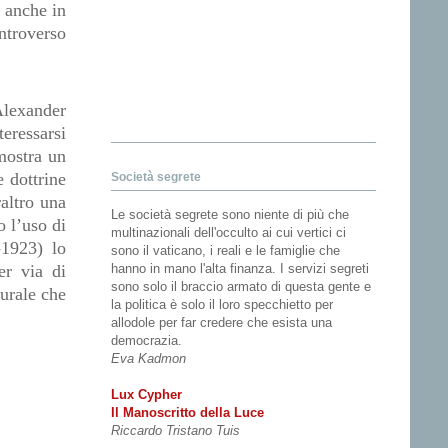
e anche in
ontroverso
lexander
teressarsi
imostra un
e dottrine
Società segrete
altro una
Le società segrete sono niente di più che
o l’uso di
multinazionali dell'occulto ai cui vertici ci
-1923) lo
sono il vaticano, i reali e le famiglie che
er via di
hanno in mano l'alta finanza. I servizi segreti
sono solo il braccio armato di questa gente e
turale che
la politica è solo il loro specchietto per
allodole per far credere che esista una
democrazia.
Eva Kadmon
Lux Cypher
Il Manoscritto della Luce
Riccardo Tristano Tuis