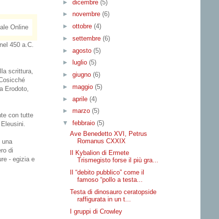
►
dicembre
(5)
►
novembre
(6)
►
ottobre
(4)
►
settembre
(6)
 nel 450 a.C.
►
agosto
(5)
►
luglio
(5)
la scrittura,
►
giugno
(6)
. Cosicché
►
maggio
(5)
da Erodoto,
►
aprile
(4)
►
marzo
(5)
te con tutte
▼
febbraio
(5)
 Eleusini.
Ave Benedetto XVI, Petrus
Romanus CXXIX
o una
ro di
Il Kybalion di Ermete
re - egizia e
Trismegisto forse il più gra...
Il “debito pubblico” come il
famoso “pollo a testa...
Testa di dinosauro ceratopside
raffigurata in un t...
I gruppi di Crowley