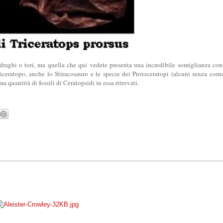
raghi o tori, ma quella che qui vedete presenta una incredibile somiglianza con 
ceratopo, anche lo Stiracosauro e le specie dei Protoceratopi (alcuni senza corno
a quantità di fossili di Ceratopsidi in essa ritrovati.