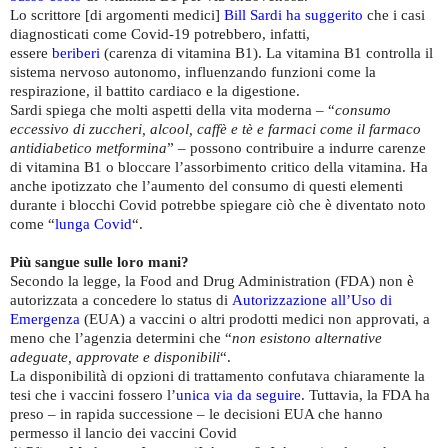
Lo scrittore [di argomenti medici]
Bill Sardi
ha suggerito
che i casi
diagnosticati come Covid-19 potrebbero, infatti,
essere
beriberi
(carenza di vitamina B1). La vitamina B1 controlla il
sistema nervoso autonomo, influenzando funzioni come la
respirazione, il battito cardiaco e la digestione.
Sardi spiega che molti aspetti della vita moderna – “
consumo
eccessivo di zuccheri, alcool, caffè e tè e farmaci come il farmaco
antidiabetico metformina
” – possono contribuire a indurre carenze
di vitamina B1 o bloccare l’assorbimento critico della vitamina. Ha
anche ipotizzato che l’aumento del consumo di questi elementi
durante i blocchi Covid potrebbe spiegare ciò che è diventato noto
come “
lunga Covid
“.
Più sangue sulle loro mani?
Secondo la legge, la Food and Drug Administration (FDA) non è
autorizzata a concedere lo status di
Autorizzazione all’Uso di
Emergenza
(EUA) a vaccini o altri prodotti medici non approvati, a
meno che l’agenzia determini che “
non esistono alternative
adeguate, approvate e disponibili
“.
La disponibilità di opzioni di trattamento confutava chiaramente la
tesi che i vaccini fossero l’
unica via da seguire
. Tuttavia, la FDA ha
preso – in rapida successione – le decisioni EUA che hanno
permesso il lancio dei vaccini Covid