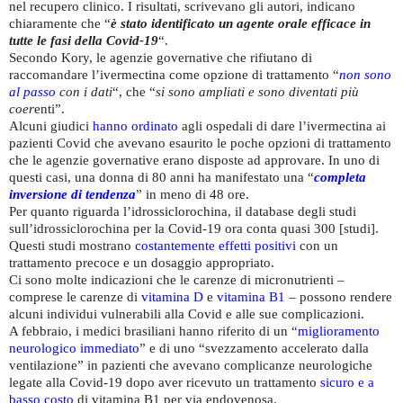
nel recupero clinico. I risultati, scrivevano gli autori, indicano
chiaramente che “
è stato identificato un agente orale efficace in
tutte le fasi della Covid-19
“.
Secondo Kory, le agenzie governative che rifiutano di
raccomandare l’ivermectina come opzione di trattamento “
non sono
al passo
con i dati
“, che “
si sono ampliati e sono diventati più
coer
enti”.
Alcuni giudici
hanno ordinato
agli ospedali di dare l’ivermectina ai
pazienti Covid che avevano esaurito le poche opzioni di trattamento
che le agenzie governative erano disposte ad approvare. In uno di
questi casi, una donna di 80 anni ha manifestato una “
completa
inversione di tendenza
” in meno di 48 ore.
Per quanto riguarda l’idrossiclorochina, il database degli studi
sull’idrossiclorochina per la Covid-19 ora conta quasi 300 [studi].
Questi studi mostrano
costantemente effetti positivi
con un
trattamento precoce e un dosaggio appropriato.
Ci sono molte indicazioni che le carenze di micronutrienti –
comprese le carenze di
vitamina D
e
vitamina B1
– possono rendere
alcuni individui vulnerabili alla Covid e alle sue complicazioni.
A febbraio, i medici brasiliani hanno riferito di un “
miglioramento
neurologico immediato
” e di uno “svezzamento accelerato dalla
ventilazione” in pazienti che avevano complicanze neurologiche
legate alla Covid-19 dopo aver ricevuto un trattamento
sicuro e a
basso costo
di vitamina B1 per via endovenosa.