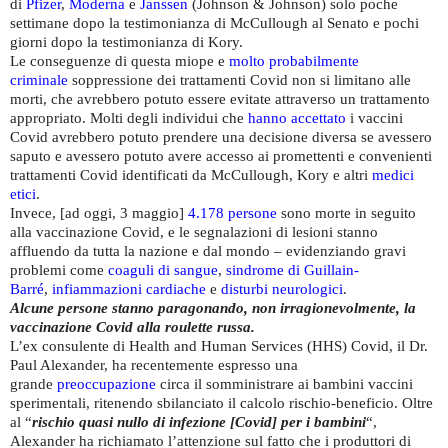
di
Pfizer
,
Moderna
e
Janssen
(Johnson & Johnson) solo poche
settimane dopo la testimonianza di McCullough al Senato e pochi
giorni dopo la testimonianza di Kory.
Le conseguenze di questa miope e
molto probabilmente
criminale
soppressione dei trattamenti Covid non si limitano alle
morti, che avrebbero potuto essere evitate attraverso un trattamento
appropriato. Molti degli individui che
hanno accettato
i vaccini
Covid avrebbero potuto prendere una decisione diversa se avessero
saputo e avessero potuto avere accesso ai promettenti e convenienti
trattamenti Covid identificati da McCullough, Kory e altri
medici
etici
.
Invece, [ad oggi, 3 maggio]
4.178 persone
sono morte in seguito
alla vaccinazione Covid, e le segnalazioni di lesioni stanno
affluendo da tutta la nazione e dal mondo – evidenziando gravi
problemi come
coaguli di sangue
,
sindrome di Guillain-
Barré
,
infiammazioni cardiache
e
disturbi neurologici
.
Alcune persone stanno paragonando, non irragionevolmente, la
vaccinazione Covid alla roulette russa.
L’ex consulente di Health and Human Services (HHS) Covid, il Dr.
Paul Alexander, ha recentemente espresso una
grande
preoccupazione
circa il somministrare ai bambini vaccini
sperimentali, ritenendo sbilanciato il calcolo rischio-beneficio. Oltre
al “
rischio quasi nullo di infezione [Covid] per i bambini
“,
Alexander ha richiamato l’attenzione sul fatto che i produttori di