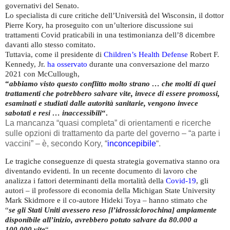
governativi del Senato.
Lo specialista di cure critiche dell’Università del Wisconsin, il dottor
Pierre Kory, ha proseguito con un’ulteriore discussione sui
trattamenti Covid praticabili in una testimonianza dell’8 dicembre
davanti allo stesso comitato.
Tuttavia, come il presidente di
Children’s Health Defense
Robert F.
Kennedy, Jr.
ha osservato
durante una conversazione del marzo
2021 con McCullough,
“
abbiamo visto questo conflitto molto strano … che molti di quei
trattamenti che potrebbero salvare vite, invece di essere promossi,
esaminati e studiati dalle autorità sanitarie, vengono invece
sabotati e resi … inaccessibili
“.
La mancanza “quasi completa” di orientamenti e ricerche
sulle opzioni di trattamento da parte del governo – “a parte i
vaccini” – è, secondo Kory, “
inconcepibile
“.
Le tragiche conseguenze di questa strategia governativa stanno ora
diventando evidenti. In un recente documento di lavoro che
analizza i fattori determinanti della mortalità della
Covid-19
, gli
autori – il professore di economia della Michigan State University
Mark Skidmore e il co-autore Hideki Toya – hanno stimato che
“
se gli Stati Uniti avessero reso [l’idrossiclorochina] ampiamente
disponibile all’inizio, avrebbero potuto salvare da 80.000 a
100.000 vite
“.