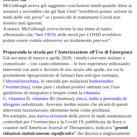
McCullough aveva già raggiunto conclusioni simili quando disse ai
senatori a novembre che gli Stati Uniti “
avrebbero potuto salvare la
metà delle vite perse
” se i protocolli di trattamento Covid non
fossero stati ignorati.
A marzo, McCullough aveva rivisto la sua stima al rialzo,
affermando che “
ben l’85%
delle morti per COVID avrebbero
potuto essere evitate attraverso un trattamento precoce
“.
Preparando la strada per l’Autorizzazione all’Uso di Emergenza
Già nei mesi di marzo e aprile 2020, i medici avevano iniziato a
comunicare – con cauto ottimismo – le loro esperienze utilizzando
interventi con anni o decenni di uso sicuro alle spalle, tra cui la
promettente riproposizione di farmaci ben noti (per esempio,
l’
idrossiclorochina
, lo steroide per inalazioni
budesonide
e
l’
ivermectina
), come pure i risultati positivi ottenuti con l’uso
giudizioso di integratori e terapie come la
vitamina
C
,
vitamina
D,
vitamina B1
(tiamina),
zinco
,
iodio
e
perossido di
idrogeno
nebulizzato. Avevano inoltre notato che alcuni di questi
interventi funzionavano altrettanto bene come profilassi.
Per esempio, una
nuova revisione
delle prove di studi randomizzati
controllati per l’ivermectina e la Covid-19, pubblicata da Kory e
coautori nell’American Journal of Therapeutics, indicava “
grandi
riduzioni statisticamente significative
” dei decessi e miglioramenti