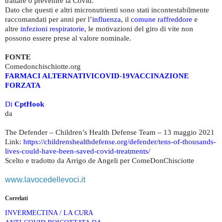
trattare o prevenire la Covid.
Dato che questi e altri micronutrienti sono stati incontestabilmente
raccomandati per anni per l’
influenza
, il
comune raffreddore
e
altre
infezioni respiratorie
, le motivazioni del giro di vite non
possono essere prese al valore nominale.
FONTE
Comedonchischiotte.org
FARMACI ALTERNATIVI
COVID-19
VACCINAZIONE
FORZATA
Di
CptHook
da
The Defender – Children’s Health Defense Team – 13 maggio 2021
Link:
https://childrenshealthdefense.org/defender/tens-of-thousands-
lives-could-have-been-saved-covid-treatments/
Scelto e tradotto da Arrigo de Angeli per ComeDonChisciotte
www.lavocedellevoci.it
Correlati
INVERMECTINA / LA CURA