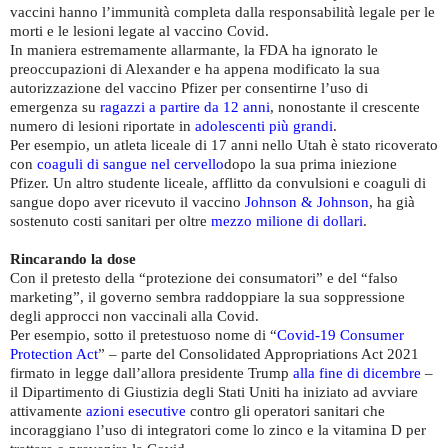
vaccini hanno l’immunità completa dalla responsabilità legale per le
morti e le lesioni legate al vaccino Covid.
In maniera estremamente allarmante, la FDA ha ignorato le
preoccupazioni di Alexander e ha appena modificato la sua
autorizzazione del vaccino Pfizer per consentirne l’uso di
emergenza su
ragazzi a partire da 12 anni
, nonostante il crescente
numero di lesioni riportate in
adolescenti più grandi
.
Per esempio, un atleta liceale di 17 anni nello Utah è stato ricoverato
con
coaguli di sangue nel cervello
dopo la sua prima iniezione
Pfizer. Un altro studente liceale, afflitto da convulsioni e coaguli di
sangue dopo aver ricevuto il vaccino
Johnson & Johnson
, ha già
sostenuto costi sanitari per oltre
mezzo milione di dollari
.
Rincarando la dose
Con il pretesto della “protezione dei consumatori” e del “falso
marketing”, il governo sembra raddoppiare la sua soppressione
degli approcci non vaccinali alla Covid.
Per esempio, sotto il pretestuoso nome di “
Covid-19 Consumer
Protection Act
” – parte del Consolidated Appropriations Act 2021
firmato in legge dall’allora presidente Trump
alla fine di dicembre
–
il Dipartimento di Giustizia degli Stati Uniti ha iniziato ad avviare
attivamente
azioni esecutive
contro gli operatori sanitari che
incoraggiano l’uso di integratori come lo zinco e la vitamina D per