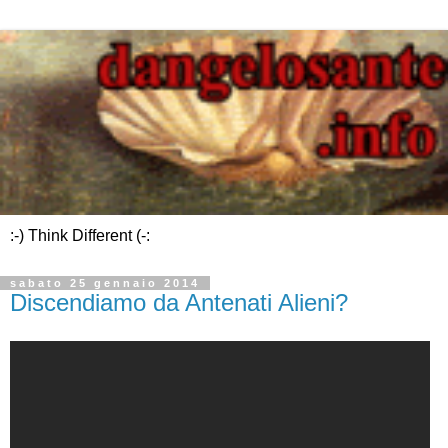
:-) Think Different (-:
sabato 25 gennaio 2014
Discendiamo da Antenati Alieni?