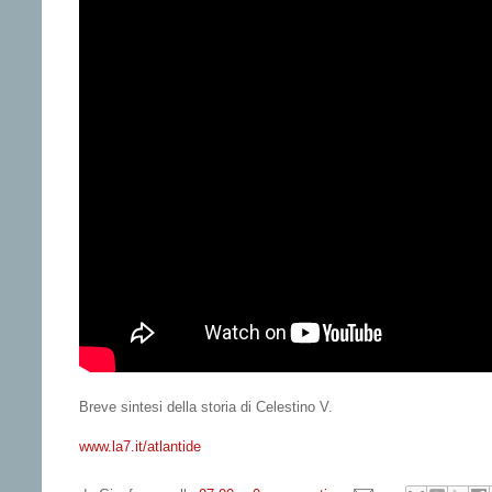
Breve sintesi della storia di Celestino V.
www.la7.it/atlantide