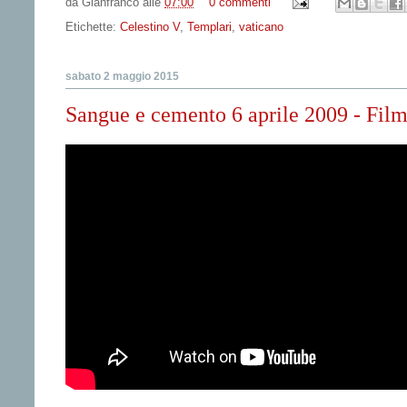
da
Gianfranco
alle
07:00
0 commenti
Etichette:
Celestino V
,
Templari
,
vaticano
sabato 2 maggio 2015
Sangue e cemento 6 aprile 2009 - Fil