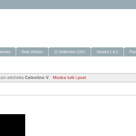
Weekly
Rete Voltaire
11 Settembre 2001
Vaxxed 1 & 2
Pla
con etichetta
Celestino V
.
Mostra tutti i post
I