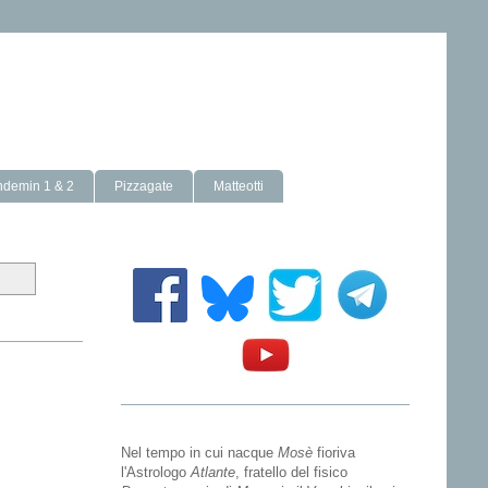
ndemin 1 & 2
Pizzagate
Matteotti
Nel tempo in cui nacque
Mosè
fioriva
l'Astrologo
Atlante
, fratello del fisico