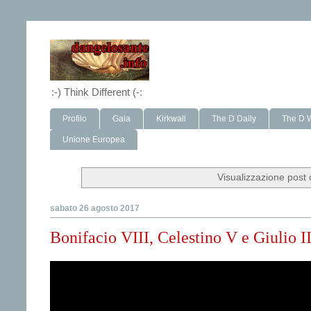
:-) Think Different (-:
Profilo
Gaia
Kirkwall
The D Daily
The D 
Unione Europea
Visualizzazione post 
sabato 26 agosto 2017
Bonifacio VIII, Celestino V e Giulio I