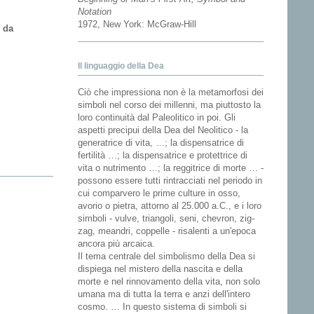
Notation
1972, New York: McGraw-Hill
 da
Il linguaggio della Dea
Ciò che impressiona non è la metamorfosi dei
simboli nel corso dei millenni, ma piuttosto la
loro continuità dal Paleolitico in poi. Gli
aspetti precipui della Dea del Neolitico - la
generatrice di vita, …; la dispensatrice di
fertilità …; la dispensatrice e protettrice di
vita o nutrimento …; la reggitrice di morte … -
possono essere tutti rintracciati nel periodo in
cui comparvero le prime culture in osso,
avorio o pietra, attorno al 25.000 a.C., e i loro
simboli - vulve, triangoli, seni, chevron, zig-
zag, meandri, coppelle - risalenti a un'epoca
ancora più arcaica.
Il tema centrale del simbolismo della Dea si
dispiega nel mistero della nascita e della
morte e nel rinnovamento della vita, non solo
umana ma di tutta la terra e anzi dell'intero
cosmo. … In questo sistema di simboli si