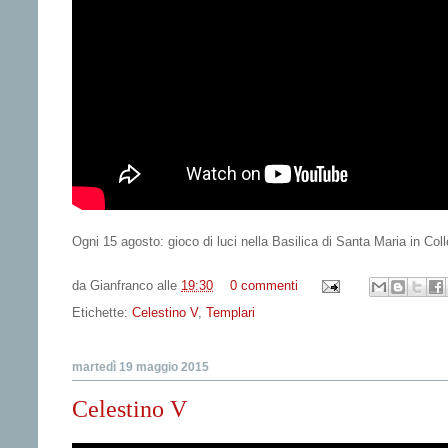
Ogni 15 agosto: gioco di luci nella Basilica di Santa Maria in Col
da
Gianfranco
alle
19:30
0 commenti
Etichette:
Celestino V
,
Templari
martedì 19 maggio 2015
Celestino V