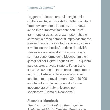
"Improvvisamente"
Leggendo la letteratura sulle origini delle
civiltà evolute, ero infastidito dalla quantità di
"improvvisamente". La scienza … aveva
avuto inizio improvvisamente con i greci …
frammenti di quasi scienza, matematica e
astronomia erano comparsi improvvisamente
presso i popoli mesopotamici, egizio, cinese
e molto più tardi nelle Americhe. La civiltà
stessa era apparsa all'improvviso, con la
scrittura cuneiforme della Mesopotamia e i
geroglifici dell'Egitto; l'agricoltura … a quanto
pareva, aveva avuto inizio tutt'a un tratto
circa 10.000 anni fà in un brevissimo arco di
tempo … l'arte e la decorazione si erano
manifestato improvvisamente 30 o 40.000
anni fà nell'era glaciale, quando l'uomo
moderno era entrato in Europa per
soppiantare l'uomo di Neandertal.
Alexander Marshack
The Roots of Civilization: the Cognitive
Beginning of Man’s First Art, Symbol and