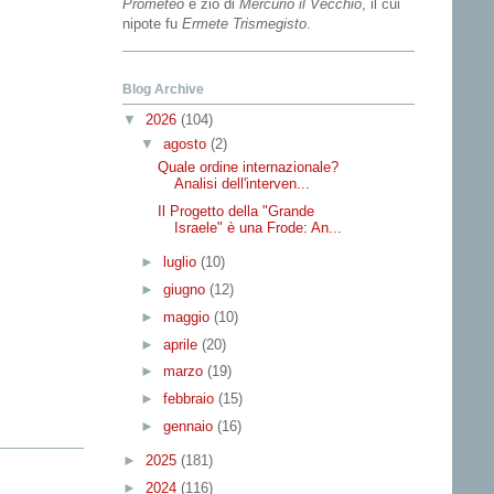
Prometeo
e zio di
Mercurio il Vecchio
, il cui
nipote fu
Ermete Trismegisto
.
Blog Archive
▼
2026
(104)
▼
agosto
(2)
Quale ordine internazionale?
Analisi dell'interven...
Il Progetto della "Grande
Israele" è una Frode: An...
►
luglio
(10)
►
giugno
(12)
►
maggio
(10)
►
aprile
(20)
►
marzo
(19)
►
febbraio
(15)
►
gennaio
(16)
►
2025
(181)
►
2024
(116)