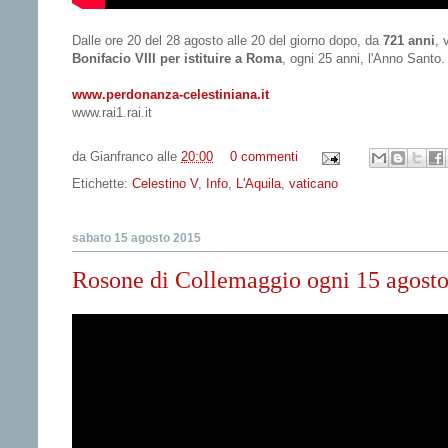
Dalle ore 20 del 28 agosto alle 20 del giorno dopo, da
721 anni
, 
Bonifacio VIII per istituire a Roma
, ogni 25 anni, l'Anno Santo.
www.perdonanza-celestiniana.it
www.rai1.rai.it
da
Gianfranco
alle
20:00
0 commenti
Etichette:
Celestino V
,
Info
,
L'Aquila
,
vaticano
sabato 15 agosto 2015
Rosone di Collemaggio ogni 15 agost