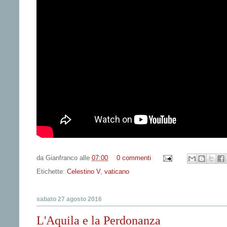
da
Gianfranco
alle
07:00
0 commenti
Etichette:
Celestino V
,
vaticano
sabato 27 agosto 2016
L'Aquila e la Perdonanza