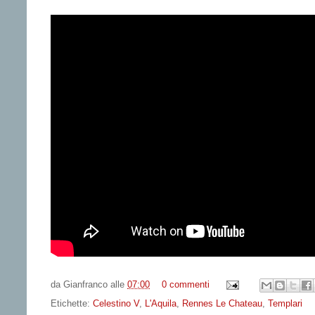
da
Gianfranco
alle
07:00
0 commenti
Etichette:
Celestino V
,
L'Aquila
,
Rennes Le Chateau
,
Templari