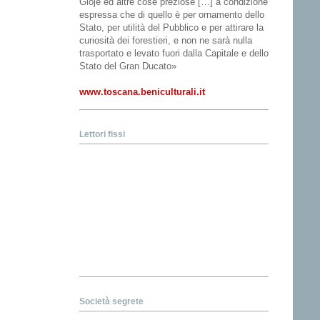
Gioje ed altre cose preziose […] a condizione
espressa che di quello è per ornamento dello
Stato, per utilità del Pubblico e per attirare la
curiosità dei forestieri, e non ne sarà nulla
trasportato e levato fuori dalla Capitale e dello
Stato del Gran Ducato»
www.toscana.beniculturali.it
Lettori fissi
Società segrete