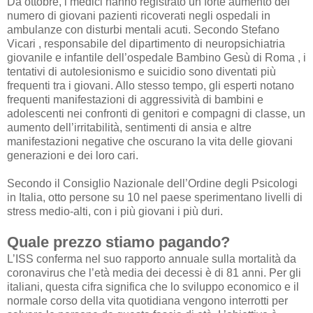
Da ottobre, i medici hanno registrato un forte aumento del
numero di giovani pazienti ricoverati negli ospedali in
ambulanze con disturbi mentali acuti. Secondo Stefano
Vicari , responsabile del dipartimento di neuropsichiatria
giovanile e infantile dell’ospedale Bambino Gesù di Roma , i
tentativi di autolesionismo e suicidio sono diventati più
frequenti tra i giovani. Allo stesso tempo, gli esperti notano
frequenti manifestazioni di aggressività di bambini e
adolescenti nei confronti di genitori e compagni di classe, un
aumento dell’irritabilità, sentimenti di ansia e altre
manifestazioni negative che oscurano la vita delle giovani
generazioni e dei loro cari.
Secondo il Consiglio Nazionale dell’Ordine degli Psicologi
in Italia, otto persone su 10 nel paese sperimentano livelli di
stress medio-alti, con i più giovani i più duri.
Quale prezzo stiamo pagando?
L’ISS conferma nel suo rapporto annuale sulla mortalità da
coronavirus che l’età media dei decessi è di 81 anni. Per gli
italiani, questa cifra significa che lo sviluppo economico e il
normale corso della vita quotidiana vengono interrotti per