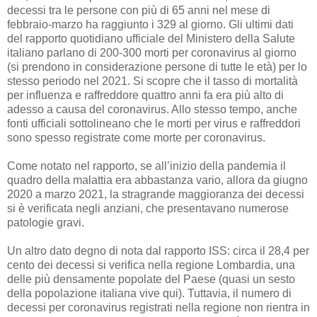
decessi tra le persone con più di 65 anni nel mese di
febbraio-marzo ha raggiunto i 329 al giorno. Gli ultimi dati
del rapporto quotidiano ufficiale del Ministero della Salute
italiano parlano di 200-300 morti per coronavirus al giorno
(si prendono in considerazione persone di tutte le età) per lo
stesso periodo nel 2021. Si scopre che il tasso di mortalità
per influenza e raffreddore quattro anni fa era più alto di
adesso a causa del coronavirus. Allo stesso tempo, anche
fonti ufficiali sottolineano che le morti per virus e raffreddori
sono spesso registrate come morte per coronavirus.
Come notato nel rapporto, se all’inizio della pandemia il
quadro della malattia era abbastanza vario, allora da giugno
2020 a marzo 2021, la stragrande maggioranza dei decessi
si è verificata negli anziani, che presentavano numerose
patologie gravi.
Un altro dato degno di nota dal rapporto ISS: circa il 28,4 per
cento dei decessi si verifica nella regione Lombardia, una
delle più densamente popolate del Paese (quasi un sesto
della popolazione italiana vive qui). Tuttavia, il numero di
decessi per coronavirus registrati nella regione non rientra in