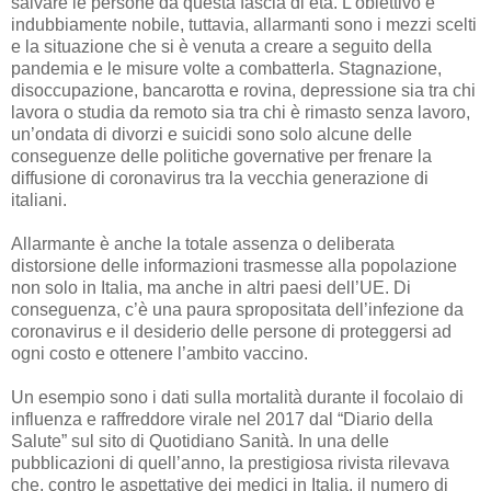
salvare le persone da questa fascia di età. L’obiettivo è
indubbiamente nobile, tuttavia, allarmanti sono i mezzi scelti
e la situazione che si è venuta a creare a seguito della
pandemia e le misure volte a combatterla. Stagnazione,
disoccupazione, bancarotta e rovina, depressione sia tra chi
lavora o studia da remoto sia tra chi è rimasto senza lavoro,
un’ondata di divorzi e suicidi sono solo alcune delle
conseguenze delle politiche governative per frenare la
diffusione di coronavirus tra la vecchia generazione di
italiani.
Allarmante è anche la totale assenza o deliberata
distorsione delle informazioni trasmesse alla popolazione
non solo in Italia, ma anche in altri paesi dell’UE. Di
conseguenza, c’è una paura spropositata dell’infezione da
coronavirus e il desiderio delle persone di proteggersi ad
ogni costo e ottenere l’ambito vaccino.
Un esempio sono i dati sulla mortalità durante il focolaio di
influenza e raffreddore virale nel 2017 dal “Diario della
Salute” sul sito di Quotidiano Sanità. In una delle
pubblicazioni di quell’anno, la prestigiosa rivista rilevava
che, contro le aspettative dei medici in Italia, il numero di