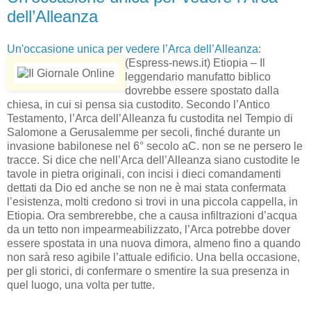
dell’Alleanza
Un'occasione unica per vedere l’Arca dell’Alleanza
:
(Espress-news.it) Etiopia – Il
leggendario manufatto biblico
dovrebbe essere spostato dalla
chiesa, in cui si pensa sia custodito. Secondo l’Antico
Testamento, l’Arca dell’Alleanza fu custodita nel Tempio di
Salomone a Gerusalemme per secoli, finché durante un
invasione babilonese nel 6° secolo aC. non se ne persero le
tracce. Si dice che nell’Arca dell’Alleanza siano custodite le
tavole in pietra originali, con incisi i dieci comandamenti
dettati da Dio ed anche se non ne è mai stata confermata
l’esistenza, molti credono si trovi in una piccola cappella, in
Etiopia. Ora sembrerebbe, che a causa infiltrazioni d’acqua
da un tetto non impearmeabilizzato, l’Arca potrebbe dover
essere spostata in una nuova dimora, almeno fino a quando
non sarà reso agibile l’attuale edificio. Una bella occasione,
per gli storici, di confermare o smentire la sua presenza in
quel luogo, una volta per tutte.