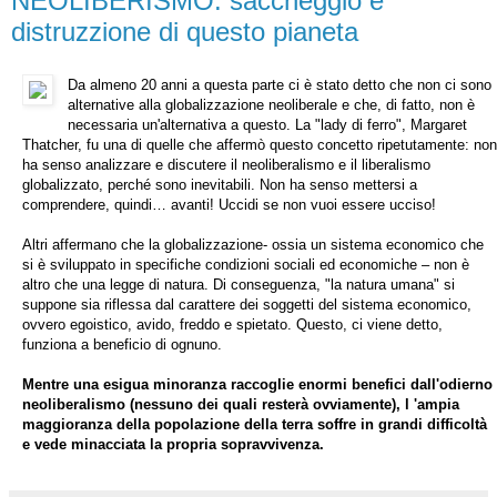
NEOLIBERISMO: saccheggio e
distruzzione di questo pianeta
Da almeno 20 anni a questa parte ci è stato detto che non ci sono
alternative alla globalizzazione neoliberale e che, di fatto, non è
necessaria un'alternativa a questo. La "lady di ferro", Margaret
Thatcher, fu una di quelle che affermò questo concetto ripetutamente: non
ha senso analizzare e discutere il neoliberalismo e il liberalismo
globalizzato, perché sono inevitabili. Non ha senso mettersi a
comprendere, quindi… avanti! Uccidi se non vuoi essere ucciso!
Altri affermano che la globalizzazione- ossia un sistema economico che
si è sviluppato in specifiche condizioni sociali ed economiche – non è
altro che una legge di natura. Di conseguenza, "la natura umana" si
suppone sia riflessa dal carattere dei soggetti del sistema economico,
ovvero egoistico, avido, freddo e spietato. Questo, ci viene detto,
funziona a beneficio di ognuno.
Mentre una esigua minoranza raccoglie enormi benefici dall'odierno
neoliberalismo (nessuno dei quali resterà ovviamente), l 'ampia
maggioranza della popolazione della terra soffre in grandi difficoltà
e vede minacciata la propria sopravvivenza.