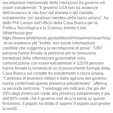
secretazione intenzionale delle interazioni tra governo ed
esseri extraterrestri. "Il governo USA non ha evidenze
dell'esistenza di vita fuori dal pianeta e del contatto
extraterrestre con qualsiasi membro della razza umana", ha
detto Phil Larson dall'Ufficio della Casa Bianca per la
Politica Tecnologica e la Scienza, tramite il sito
WhiteHouse.gov
https://wwws.whitehouse.gov/petitions#!/response/searching
-et-no-evidence-yet "Inoltre, non esiste informazione
credibile che suggerisca la secretazione di prove". 5387
persone hanno firmato la petizione per la rivelazione
immediata delle informazioni governative sulla
comunicazione con esseri extraterrestri e 12078 persone
hanno firmato la richiesta di un riconoscimento formale della
Casa Bianca sul contatto tra extraterrestri e razza umana.
"Centinaia di testimoni militari e dalle agenzie del governo
hanno confermato questa presenza extraterrestre", afferma
la seconda petizione. "I sondaggi ora indicano che più del
50% degli Americani crede alla presenza extraterrestre e più
dell'80% crede che il governo non dica la verità su questo
fenomeno. Il popolo ha diritto di sapere. Il popolo può gestire
la verità".