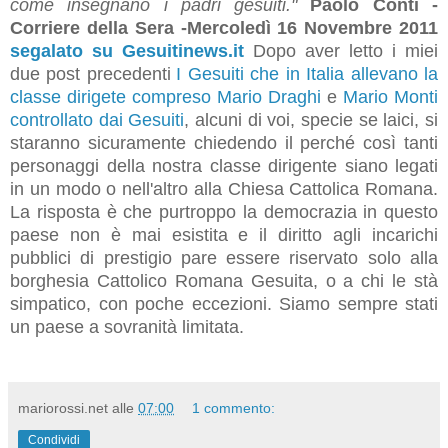
come insegnano i padri gesuiti."
Paolo Conti -
Corriere della Sera -Mercoledì 16 Novembre 2011
segalato su Gesuitinews.it
Dopo aver letto i miei
due post precedenti
I Gesuiti che in Italia allevano la
classe dirigete compreso Mario Draghi
e
Mario Monti
controllato dai Gesuiti
, alcuni di voi, specie se laici, si
staranno sicuramente chiedendo il perché così tanti
personaggi della nostra classe dirigente siano legati
in un modo o nell'altro alla Chiesa Cattolica Romana.
La risposta è che purtroppo la democrazia in questo
paese non è mai esistita e il diritto agli incarichi
pubblici di prestigio pare essere riservato solo alla
borghesia Cattolico Romana Gesuita, o a chi le stà
simpatico, con poche eccezioni. Siamo sempre stati
un paese a sovranità limitata.
mariorossi.net
alle
07:00
1 commento:
Condividi