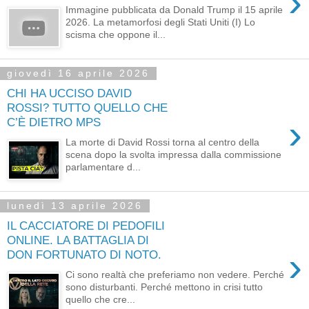
›
Immagine pubblicata da Donald Trump il 15 aprile
2026. La metamorfosi degli Stati Uniti (I) Lo
scisma che oppone il...
giovedì 16 aprile 2026
CHI HA UCCISO DAVID
ROSSI? TUTTO QUELLO CHE
›
C’È DIETRO MPS
La morte di David Rossi torna al centro della
scena dopo la svolta impressa dalla commissione
parlamentare d...
lunedì 13 aprile 2026
IL CACCIATORE DI PEDOFILI
ONLINE. LA BATTAGLIA DI
›
DON FORTUNATO DI NOTO.
Ci sono realtà che preferiamo non vedere. Perché
sono disturbanti. Perché mettono in crisi tutto
quello che cre...