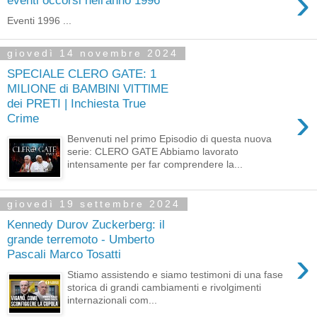
›
eventi occorsi nell'anno 1996
Eventi 1996 ...
giovedì 14 novembre 2024
SPECIALE CLERO GATE: 1
MILIONE di BAMBlNl VlTTlME
dei PRETI | Inchiesta True
›
Crime
Benvenuti nel primo Episodio di questa nuova
serie: CLERO GATE Abbiamo lavorato
intensamente per far comprendere la...
giovedì 19 settembre 2024
Kennedy Durov Zuckerberg: il
grande terremoto - Umberto
›
Pascali Marco Tosatti
Stiamo assistendo e siamo testimoni di una fase
storica di grandi cambiamenti e rivolgimenti
internazionali com...