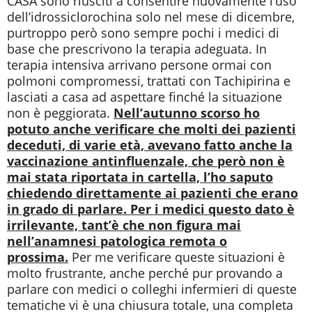
CASA sono riusciti a consentire nuovamente l’uso
dell’idrossiclorochina solo nel mese di dicembre,
purtroppo però sono sempre pochi i medici di
base che prescrivono la terapia adeguata. In
terapia intensiva arrivano persone ormai con
polmoni compromessi, trattati con Tachipirina e
lasciati a casa ad aspettare finché la situazione
non è peggiorata.
Nell’autunno scorso ho
potuto anche verificare che molti dei pazienti
deceduti, di varie età, avevano fatto anche la
vaccinazione antinfluenzale, che però non è
mai stata riportata in cartella, l’ho saputo
chiedendo direttamente ai pazienti che erano
in grado di parlare. Per i medici questo dato è
irrilevante, tant’è che non figura mai
nell’anamnesi patologica remota o
prossima.
Per me verificare queste situazioni è
molto frustrante, anche perché pur provando a
parlare con medici o colleghi infermieri di queste
tematiche vi è una chiusura totale, una completa