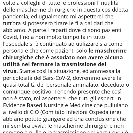
volte a colleghi di tutte le professioni l’inutilità
delle mascherine chirurgiche in questa cosiddetta
pandemia, ed ugualmente mi aspetterei che
tutt’ora si potessero tirare le fila dai dati che
abbiamo. A parte i reparti dove ci sono pazienti
Covid, fino a non molto tempo fa in tutto
l’ospedale si è continuato ad utilizzare sia come
personale che come pazienti solo
le mascherine
chirurgiche che è
assodato non avere alcuna
utilità nel fermare la trasmissione dei
virus.
Stante così la situazione, ed ammessa la
pericolosità del Sars-CoV-2, dovremmo avere la
quasi totalità del personale ammalato, deceduto o
comunque positivo. Tenendo presente che così
non è stato, mi aspetterei che tutti gli esperti in
Evidence Based Nursing e Medicine che pullulano
a livello di CIO (Comitato Infezioni Ospedaliere)
abbiano potuto giungere ad una conclusione che
mi sembra ovvia: le mascherine chirurgiche non
servono a nulla e la trasmissione del Sars-CoV-2 è