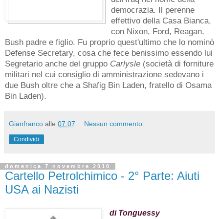
Gianfranco
alle
13:13
Nessun commento:
Condividi
Cartello Petrolchimico - 3° Parte:
Rumsfeld
Vi ricordate Donald
Rumsfeld? Si, il fondatore
del
Project for a New
American Century
(PNAC),
il falco dell'invasione
dell'Iraq nel nome della
democrazia. Il perenne
effettivo della Casa Bianca,
con Nixon, Ford, Reagan,
Bush padre e figlio. Fu proprio quest'ultimo che lo nominò
Defense Secretary, cosa che fece benissimo essendo lui
Segretario anche del gruppo
Carlysle
(società di forniture