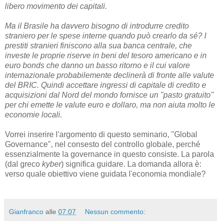
che fornire un supporto per il loro sviluppo.
Nella sfera del commercio, i paesi devono ricostruire la
loro autosufficienza in termini di beni essenziali e dei
cereali. Nella sfera finanziaria, l'abilità delle banche di
creare credito (prestiti) praticamente a costo zero con
operazioni computerizzate ha portato il Nord America e
l'Europa a essere dominate dal debito, e ora cerca di
spostarsi in Brasile e negli altri paesi del BRIC finanziando
acquisizioni o concedendo prestiti sulle loro risorse naturali,
beni immobili, infrastrutture di base e industria. Speculatori,
arbitrageurs
e istituzioni finanziarie che usano il "denaro
gratuito" vedono queste economie come facili opportunità.
Ma nell'obbligare i paesi a difendersi finanziariamente, la
loro creazione di credito predatorio fa così terminare l'era del
libero movimento dei capitali.
Ma il Brasile ha davvero bisogno di introdurre credito
straniero per le spese interne quando può crearlo da sé? I
prestiti stranieri finiscono alla sua banca centrale, che
investe le proprie riserve in beni del tesoro americano e in
euro bonds che danno un basso ritorno e il cui valore