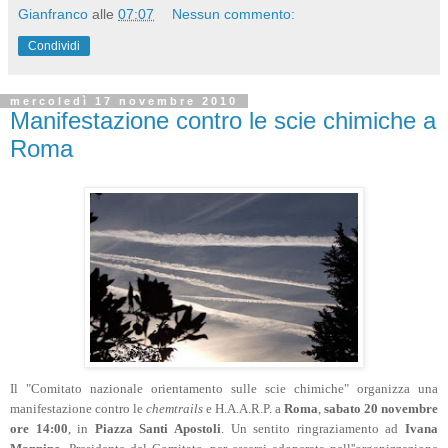
di Popoli, vicino Pescara, cittadina in cui lei vive con la sua
famiglia, insieme a i suoi alunni, i quali non le fanno mai
mancare notizie su questo tipo di avvistamenti. Luigina
iniziò ad osservare il fenomeno proprio a Popoli qualche
anno fa e volle immediatamente informarsi su che cosa
stesse accadendo sulle teste dei cittadini. In poco tempo
riuscì a recuperare una vasta gamma di informazioni
sull'argomento e prese a studiare approfonditamente il
fenomeno delle chemtrails. Attualmente Luigina Marchese è
anche redattrice della rivista sull'ufologia ed il mistero
'Xtime', per la quale ha fin'ora scritto numerosi articoli e
riportato svariate testimonianze riguardanti il fenomeno delle
scie chimiche.
Gianfranco
alle
07:07
Nessun commento:
Condividi
mercoledì 17 novembre 2010
Manifestazione contro le scie chimiche a