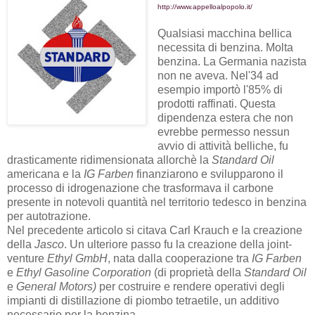
militari nel cui consiglio di amministrazione sedevano i
due Bush oltre che a Shafig Bin Laden, fratello di Osama
Bin Laden).
Gianfranco
alle
07:07
Nessun commento:
Condividi
domenica 7 novembre 2010
Cartello Petrolchimico - 2° Parte: Aiuti
USA ai Nazisti
di
Tonguessy
http://www.appelloalpopolo.it/
Qualsiasi macchina bellica
necessita di benzina. Molta
benzina. La Germania nazista
non ne aveva. Nel'34 ad
esempio importò l'85% di