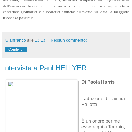
Roma
Il "Comitato nazionale orientamento sulle scie chimiche" organizza una
manifestazione contro le
chemtrails
e H.A.A.R.P. a
Roma
,
sabato 20 novembre
ore 14:00
, in
Piazza Santi Apostoli
. Un sentito ringraziamento ad
Ivana
Mannino
, Presidente del Comitato, per essersi adoperata nell''organizzazione
dell'iniziativa. Invitiamo i cittadini a partecipare numerosi e soprattutto a
contattare giornalisti e pubblicisti affinché all'evento sia data la maggiore
risonanza possibile.
Gianfranco
alle
13:13
Nessun commento: