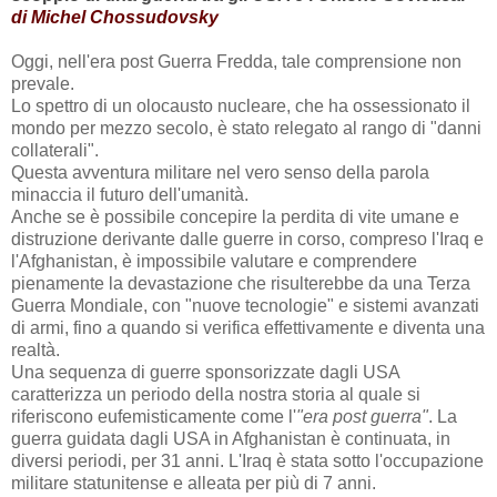
Siamo arrivati ad un punto
decisivo della nostra storia.
Gli USA e i suoi alleati
preparano una guerra
nucleare con conseguenze
devastanti.
Durante la Guerra Fredda, fu
introdotto il concetto di
"mutual assured
destruction"
(Mutua
Distruzione Assicurata,
MAD in inglese, NdE). La
comprensione delle conseguenze di una guerra
nucleare ha contribuito considerevolmente ad evitare lo
scoppio di una guerra tra gli USA e l'Unione Sovietica.
di Michel Chossudovsky
Oggi, nell'era post Guerra Fredda,
tale comprensione non
prevale.
Lo spettro di un olocausto nucleare, che
ha ossessionato
il
mondo per mezzo secolo, è stato
relegato al rango di "danni
collaterali".