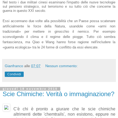
La tecnologia è come
un paio di scarpe
magiche ai piedi di
una bambola
meccanica
dell'umanità. Dopo che
la molla è stata
caricata dagli interessi
commerciali, la gente
può solamente
danzare, volteggiando vorticosamente al ritmo che le scarpe stesse
hanno stabilito». Queste efficaci parole sono tratte dal libro: «Guerra
senza limiti», scritto da due colonnelli dell'aeronautica Cinese, Qiao Liang
e Wang Xiansui.
Nel testo i due militari cinesi esaminano l'impatto delle nuove tecnologie
sul pensiero strategico, sul terrorismo e su tutto ciò che concerne la
guerra in questo XXI secolo.
Essi accennano due volte alla possibilità che un Paese possa scatenare
artificialmente le forze della Natura, usandole come «armi non
tradizionali» per mettere in ginocchio il nemico. Per esempio
sconvolgendo il clima e il regime delle piogge. Tutto ciò sembra