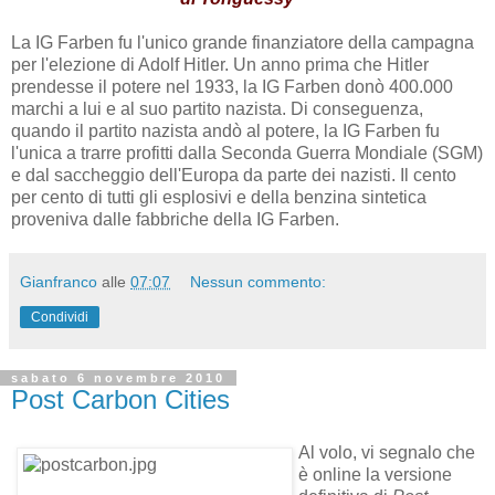
Cartello Petrolchimico - 1° Parte : La IG
Farben
Ho deciso di scrivere alcuni articoli
sul cartello petrolchimico, su come
si insinui pesantemente dentro la
vita sociale e personale di ognuno di
noi, su come operi condizionando la
notra vita e la nostra salute. La tesi
che sostengo è che questo cartello
operi ancora sotto l'egida nazista, e
per dimostrarlo inizierò parlando dei
nazisti e della IG Farben.
di
Tonguessy
La IG Farben fu l'unico grande finanziatore della campagna
per l'elezione di Adolf Hitler. Un anno prima che Hitler
prendesse il potere nel 1933, la IG Farben donò 400.000
marchi a lui e al suo partito nazista. Di conseguenza,
quando il partito nazista andò al potere, la IG Farben fu
l'unica a trarre profitti dalla Seconda Guerra Mondiale (SGM)