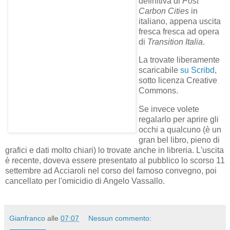
e dal saccheggio dell'Europa da parte dei nazisti. Il cento
per cento di tutti gli esplosivi e della benzina sintetica
proveniva dalle fabbriche della IG Farben.
Gianfranco
alle
07:07
Nessun commento:
Condividi
sabato 6 novembre 2010
Post Carbon Cities
Al volo, vi segnalo che
è online la versione
definitiva di
Post
Carbon Cities
in
italiano, appena uscita
fresca fresca ad opera
di
Transition Italia
.
La trovate liberamente
scaricabile
su Scribd
,