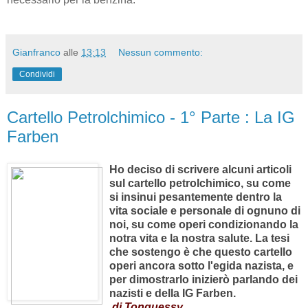
prodotti raffinati. Questa
dipendenza estera che non
evrebbe permesso nessun
avvio di attività belliche, fu
drasticamente ridimensionata allorchè la
Standard Oil
americana e la
IG Farben
finanziarono e svilupparono il
processo di idrogenazione che trasformava il carbone
presente in notevoli quantità nel territorio tedesco in benzina
per autotrazione.
Nel precedente articolo si citava Carl Krauch e la creazione
della
Jasco
. Un ulteriore passo fu la creazione della joint-
venture
Ethyl GmbH
, nata dalla cooperazione tra
IG Farben
e
Ethyl Gasoline Corporation
(di proprietà della
Standard Oil
e
General Motors)
per costruire e rendere operativi degli
impianti di distillazione di piombo tetraetile, un additivo
necessario per la benzina.
Gianfranco
alle
13:13
Nessun commento:
Condividi