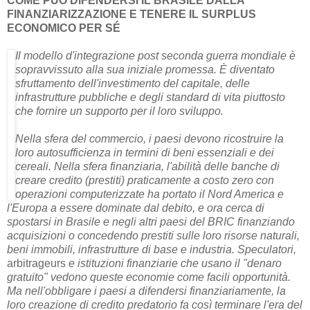
retroingegneria ET e il sistema finanziario globale, temi che
si è gentilmente prestato a discutere con noi in questa
intervista.
Gianfranco
alle
07:07
Nessun commento:
Condividi
domenica 14 novembre 2010
La crisi del debito brasiliano
COME PUÒ DIFENDERSI IL BRASILE DALLA
FINANZIARIZZAZIONE E TENERE IL SURPLUS
ECONOMICO PER SÉ
Il modello d'integrazione post seconda guerra mondiale è
sopravvissuto alla sua iniziale promessa. È diventato
sfruttamento dell'investimento del capitale, delle
infrastrutture pubbliche e degli standard di vita piuttosto