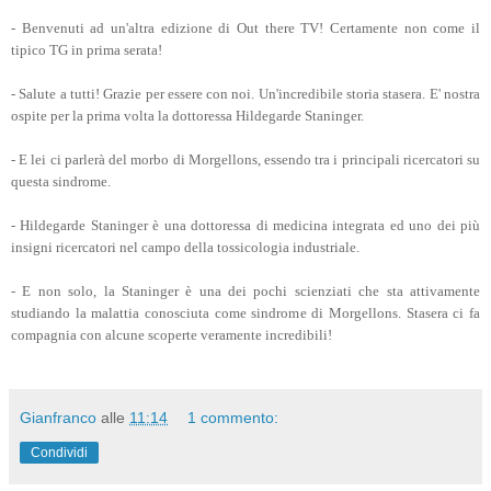
Hildegarde Staninger
Pubblichiamo la traduzione di un'intervista [
LINK
] rilasciata dalla tossicologa
californiana, Hildegarde Staninger,
all'emittente Out of there TV. Si tratta di un
documento di eccezionale valore in cui la
Staninger correla il Morgellons alle scie
chimiche ed alle strutture nanotecnologiche,
evidenziando cause e sintomi della malattia,
senza trascurare alcuni consigli per prevenire
questa terribile affezione.
TRASCRIZIONE
- Benvenuti ad un'altra edizione di Out there TV! Certamente non come il
tipico TG in prima serata!
- Salute a tutti! Grazie per essere con noi. Un'incredibile storia stasera. E' nostra
ospite per la prima volta la dottoressa Hildegarde Staninger.