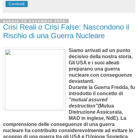
internazionale probabilemente declinerà di fronte alle valute
del BRIC. Quindi accettare ingressi di capitale di credito e
acquisizioni dal Nord del mondo fornisce un "pasto gratuito"
per chi emette le valute euro e dollaro, ma non aiuta molto le
economie locali.
Vorrei inserire l'argomento di questo seminario, "Global
Governance", nel consesto del controllo globale, perché
essenzialmente la governance in questo consiste. La parola
(dal greco
kyber
) significa guidare. La domanda allora è:
verso quale obiettivo viene guidata l'economia mondiale?
Gianfranco
alle
07:07
Nessun commento:
Condividi
sabato 13 novembre 2010
Crisi Reali o Crisi False: Nascondono il
Rischio di una Guerra Nucleare