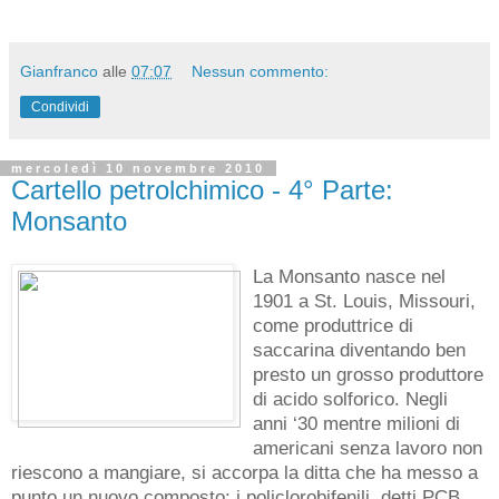
Questa avventura militare nel vero senso della parola
minaccia il futuro dell'umanità.
Anche se è possibile concepire la perdita di vite umane e
distruzione derivante dalle guerre in corso,
compreso l'Iraq e
l'Afghanistan, è impossibile valutare e comprendere
pienamente la devastazione che risulterebbe da una Terza
Guerra Mondiale, con "nuove tecnologie" e sistemi avanzati
di armi,
fino a quando
si verifica effettivamente e diventa una
realtà
.
Una sequenza di guerre
sponsorizzate
dagli USA
caratterizza un periodo della nostra storia al quale si
riferiscono eufemisticamente come l'
"era post guerra"
. La
guerra guidata dagli USA in Afghanistan è continuata, in
diversi periodi, per 31 anni. L'Iraq è stata sotto l'occupazione
militare statunitense e alleata per più di 7 anni.
Gianfranco
alle
07:07
Nessun commento:
Condividi