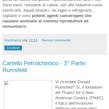
mercoledì 10 novembre 2010
Cartello petrolchimico - 4° Parte:
Monsanto
La Monsanto nasce nel
1901 a St. Louis, Missouri,
come produttrice di
saccarina diventando ben
presto un grosso produttore
di acido solforico. Negli
anni ‘30 mentre milioni di
americani senza lavoro non
riescono a mangiare, si accorpa la ditta che ha messo a
punto un nuovo composto: i policlorobifenili, detti PCB.
Sono inerti, resistenti al calore, utili alle industrie come
lubrificanti, liquidi idraulici, da taglio e refrigeranti,
sigillanti e sono
potenti agenti cancerogeni che
causano anomalie al sistema riproduttivo ed
immunitario.