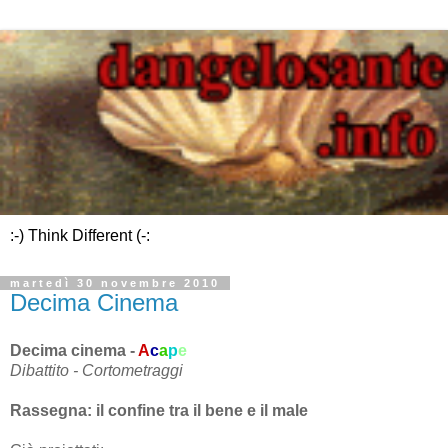
:-) Think Different (-:
martedì 30 novembre 2010
Decima Cinema
Decima cinema -
A
c
a
p
e
Dibattito - Cortometraggi
Rassegna: il confine tra il bene e il male