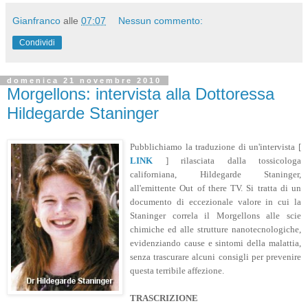
Ph. © R. Schirer/ F.Corradini
Lunedì 8 novembre 2010, "Vieni via con me" esordisce con
Daniele Silvestri, Angela Finocchiaro, Nichi Vendola,
Roberto Benigni e il Maestro Claudio Abbado.
Le foto sono di R. Schirer e F. Corradini.
Gianfranco
alle
07:07
Nessun commento:
Condividi
domenica 21 novembre 2010
Morgellons: intervista alla Dottoressa