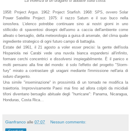
La violenza di un uragano si abbatte sulla costa.
1958: Project Argus. 1962: Project Starfish. 1968: SPS, ovvero Solar
Power Satellite Project.
1975: il razzo Saturn e il suo buco nella
ionosfera. L'elenco potrebbe continuare sino ai nostri giorni in uno
stillicidio di spaventosi disegni dell'uomo a caccia dell'ambiente come
alleato o bersaglio, della meteorologia a guisa di arsenale, del clima quale
ingrediente strategico di ogni futuro campo di battaglia.
Estate del 1961, il 21 agosto a voler esser precisi: la gente dell'isola
Hispaniola nei Carabi vede una nuvola bianca espandersi all'infinito,
formare cerchi concentrici e dissolversi inspiegabilmente. È il panico e
molti pensano alla fine del mondo: è solo l'effetto del progetto "Storm-
fury" mirato a contrastare gli uragani mediante l'immissione nell'aria di
ioduro d'argento.
Una simile "inseminazione" in prossimità di un tornado ne modifica la
traiettoria. Improvvisamente Paesi mai fino ad allora colpiti da micidiali
tifoni diventano bersaglio abituale degli "hurricane": Panama, Nicaragua,
Honduras, Costa Rica…
Gianfranco
alle
07:07
Nessun commento: