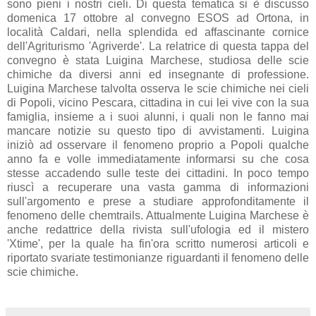
fantascienza, ma Qiao e Wang hanno forse ragione nell'includere la
«guerra ecologica» tra le 24 forme di conflitto da essi elencate.
Gianfranco
alle
07:07
Nessun commento:
Condividi
giovedì 18 novembre 2010
Scie Chimiche: Verità o immaginazione?
C'è chi è pronto a giurare che le scie chimiche
altrimenti dette 'chemtrails', non esistono, eppure ne
sono pieni i nostri cieli. Di questa tematica si è discusso
domenica 17 ottobre al convegno ESOS ad Ortona, in
località Caldari, nella splendida ed affascinante cornice
dell'Agriturismo 'Agriverde'. La relatrice di questa tappa del
convegno è stata Luigina Marchese, studiosa delle scie
chimiche da diversi anni ed insegnante di professione.
Luigina Marchese talvolta osserva le scie chimiche nei cieli