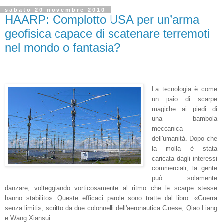
- E lei ci parlerà del morbo di Morgellons, essendo tra i principali ricercatori su
questa sindrome.
- Hildegarde Staninger è una dottoressa di medicina integrata ed uno dei più
insigni ricercatori nel campo della tossicologia industriale.
- E non solo, la Staninger è una dei pochi scienziati che sta attivamente
studiando la malattia conosciuta come sindrome di Morgellons. Stasera ci fa
compagnia con alcune scoperte veramente incredibili!
Gianfranco
alle
11:14
1 commento:
Condividi
sabato 20 novembre 2010
HAARP: Complotto USA per un’arma
geofisica capace di scatenare terremoti
nel mondo o fantasia?