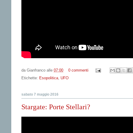
da
Gianfranco
alle
07:00
0 commenti
Etichette:
Esopolitica
,
UFO
sabato 7 maggio 2016
Stargate: Porte Stellari?