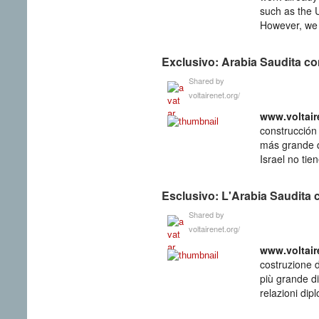
such as the 
However, we a
Exclusivo: Arabia Saudita co
Shared by
voltairenet.org/
www­.voltair
construcción
más grande q
Israel no tie
Esclusivo: L'Arabia Saudita 
Shared by
voltairenet.org/
www­.voltair
costruzione 
più grande di
relazioni diplo