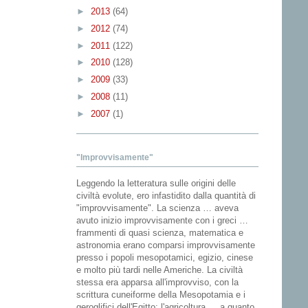
►
2013
(64)
►
2012
(74)
►
2011
(122)
►
2010
(128)
►
2009
(33)
►
2008
(11)
►
2007
(1)
"Improvvisamente"
Leggendo la letteratura sulle origini delle
civiltà evolute, ero infastidito dalla quantità di
"improvvisamente". La scienza … aveva
avuto inizio improvvisamente con i greci …
frammenti di quasi scienza, matematica e
astronomia erano comparsi improvvisamente
presso i popoli mesopotamici, egizio, cinese
e molto più tardi nelle Americhe. La civiltà
stessa era apparsa all'improvviso, con la
scrittura cuneiforme della Mesopotamia e i
geroglifici dell'Egitto; l'agricoltura … a quanto