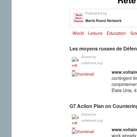
Published by
Mario Rossi Network
World
Leisure
Education
Sci
Les moyens russes de Défens
Shared by
voltairenet.org/
www­.voltair
contingent l
conjointement
États-Unis, d.
G7 Action Plan on Counterin
Shared by
voltairenet.org/
www­.voltair
work already 