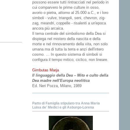
possono essere tutti rintracciati nel periodo in
cui comparvero le prime culture in osso,
avorio o pietra, attorno al 25.000 a.C., e i loro
simboli - vulve, triangoli, seni, chevron, zig-
zag, meandri, coppelle - risalenti a un'epoca
ancora più arcaica.
Il tema centrale del simbolismo della Dea si
dispiega nel mistero della nascita e della
morte e nel rinnovamento della vita, non solo
umana ma di tutta la terra e anzi dell'intero
cosmo. … In questo sistema di simboli si
configura il tempo mitico, ciclico, non lineare.
Gimbutas Marja
Il linguaggio della Dea – Mito e culto della
Dea madre nell'Europa neolitica
Ed. Neri Pozza, Milano, 1989
Patto di Famiglia stipulato tra Anna Maria
Luisa de' Medici e gli Asburgo-Lorena