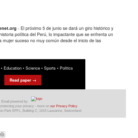
enet­.org
- El próximo 5 de junio se dará un giro histórico y
 historia política del Perú, lo impactante que se enfrenta un
 mujer suceso no muy común desde el inicio de las
•
Education
•
Science
•
Sports
•
Politics
Read paper →
Email powered by
protecting your privacy - more on
our Privacy Policy
.
ion Park EPFL, Building C, 1015 Lausanne, Switzerland