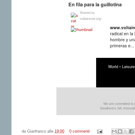
En fila para la guillotina
Shared by
voltairenet.org/
www­.voltair
radical en la
hombre y una
primeras e...
World
•
Leisure
We are committed to 
Smallrivers SA, Innovat
da
Gianfranco
alle
19:00
0 commenti