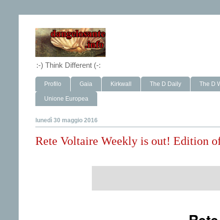
:-) Think Different (-:
Profilo
Gaia
Kirkwall
The D Daily
The D 
Unione Europea
lunedì 30 maggio 2016
Rete Voltaire Weekly is out! Edition 
Rete