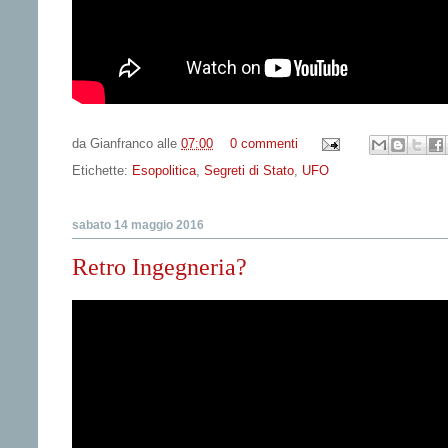
da
Gianfranco
alle
07:00
0 commenti
Etichette:
Esopolitica
,
Segreti di Stato
,
UFO
sabato 14 maggio 2016
Retro Ingegneria?