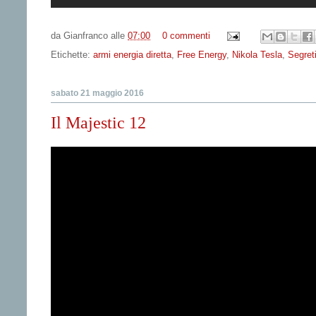
da
Gianfranco
alle
07:00
0 commenti
Etichette:
armi energia diretta
,
Free Energy
,
Nikola Tesla
,
Segreti
sabato 21 maggio 2016
Il Majestic 12