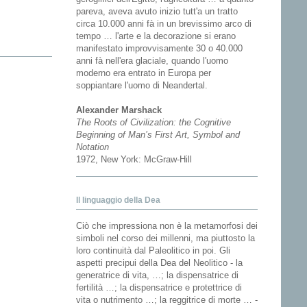
pareva, aveva avuto inizio tutt'a un tratto
circa 10.000 anni fà in un brevissimo arco di
tempo … l'arte e la decorazione si erano
manifestato improvvisamente 30 o 40.000
anni fà nell'era glaciale, quando l'uomo
moderno era entrato in Europa per
soppiantare l'uomo di Neandertal.
Alexander Marshack
The Roots of Civilization: the Cognitive
Beginning of Man’s First Art, Symbol and
Notation
1972, New York: McGraw-Hill
Il linguaggio della Dea
Ciò che impressiona non è la metamorfosi dei
simboli nel corso dei millenni, ma piuttosto la
loro continuità dal Paleolitico in poi. Gli
aspetti precipui della Dea del Neolitico - la
generatrice di vita, …; la dispensatrice di
fertilità …; la dispensatrice e protettrice di
vita o nutrimento …; la reggitrice di morte … -