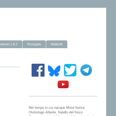
ndemin 1 & 2
Pizzagate
Matteotti
Nel tempo in cui nacque
Mosè
fioriva
l'Astrologo
Atlante
, fratello del fisico