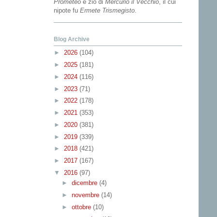
Prometeo
e zio di
Mercurio il Vecchio
, il cui
nipote fu
Ermete Trismegisto
.
Blog Archive
►
2026
(104)
►
2025
(181)
►
2024
(116)
►
2023
(71)
►
2022
(178)
►
2021
(353)
►
2020
(381)
►
2019
(339)
►
2018
(421)
►
2017
(167)
▼
2016
(97)
►
dicembre
(4)
►
novembre
(14)
►
ottobre
(10)