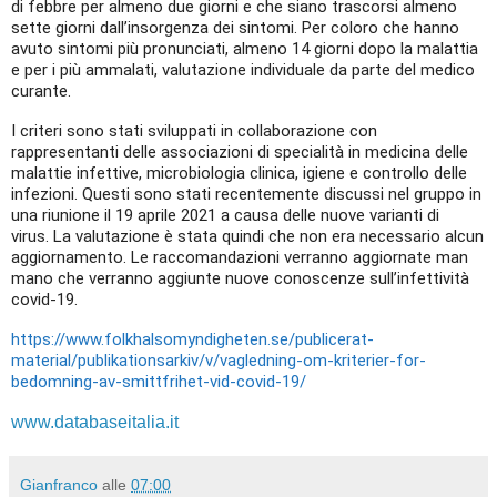
di febbre per almeno due giorni e che siano trascorsi almeno
sette giorni dall’insorgenza dei sintomi. Per coloro che hanno
avuto sintomi più pronunciati, almeno 14 giorni dopo la malattia
e per i più ammalati, valutazione individuale da parte del medico
curante.
I criteri sono stati sviluppati in collaborazione con
rappresentanti delle associazioni di specialità in medicina delle
malattie infettive, microbiologia clinica, igiene e controllo delle
infezioni. Questi sono stati recentemente discussi nel gruppo in
una riunione il 19 aprile 2021 a causa delle nuove varianti di
virus. La valutazione è stata quindi che non era necessario alcun
aggiornamento. Le raccomandazioni verranno aggiornate man
mano che verranno aggiunte nuove conoscenze sull’infettività
covid-19.
https://www.folkhalsomyndigheten.se/publicerat-
material/publikationsarkiv/v/vagledning-om-kriterier-for-
bedomning-av-smittfrihet-vid-covid-19/
www.databaseitalia.it
Gianfranco
alle
07:00