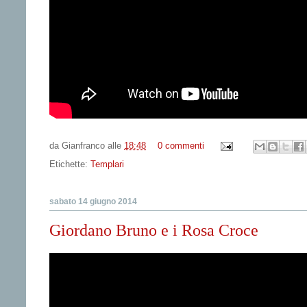
da
Gianfranco
alle
18:48
0 commenti
Etichette:
Templari
sabato 14 giugno 2014
Giordano Bruno e i Rosa Croce