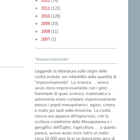
►
2012
(74)
►
2011
(122)
►
2010
(128)
►
2009
(33)
►
2008
(11)
►
2007
(1)
"Improvvisamente"
Leggendo la letteratura sulle origini delle
civiltà evolute, ero infastidito dalla quantità di
"improvvisamente". La scienza … aveva
avuto inizio improvvisamente con i greci …
frammenti di quasi scienza, matematica e
astronomia erano comparsi improvvisamente
presso i popoli mesopotamici, egizio, cinese
e molto più tardi nelle Americhe. La civiltà
stessa era apparsa all'improvviso, con la
scrittura cuneiforme della Mesopotamia e i
geroglifici dell'Egitto; l'agricoltura … a quanto
pareva, aveva avuto inizio tutt'a un tratto
circa 10.000 anni fà in un brevissimo arco di