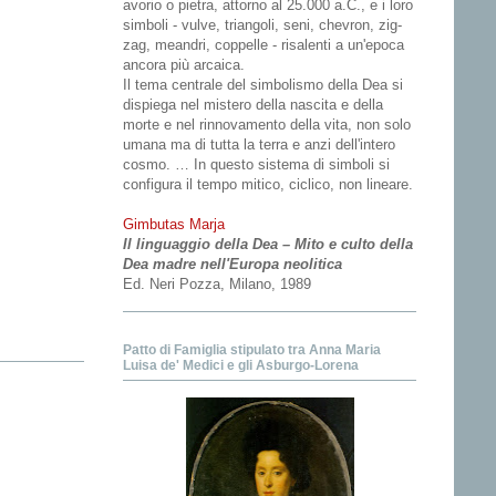
avorio o pietra, attorno al 25.000 a.C., e i loro
simboli - vulve, triangoli, seni, chevron, zig-
zag, meandri, coppelle - risalenti a un'epoca
ancora più arcaica.
Il tema centrale del simbolismo della Dea si
dispiega nel mistero della nascita e della
morte e nel rinnovamento della vita, non solo
umana ma di tutta la terra e anzi dell'intero
cosmo. … In questo sistema di simboli si
configura il tempo mitico, ciclico, non lineare.
Gimbutas Marja
Il linguaggio della Dea – Mito e culto della
Dea madre nell'Europa neolitica
Ed. Neri Pozza, Milano, 1989
Patto di Famiglia stipulato tra Anna Maria
Luisa de' Medici e gli Asburgo-Lorena