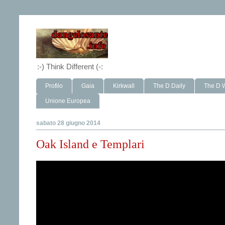
:-) Think Different (-:
Profilo
Gaia
Kirkwall
The D Daily
The D 
Unione Europea
sabato 28 giugno 2014
Oak Island e Templari