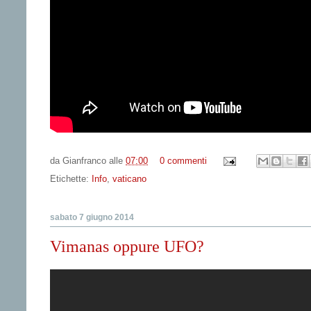
da
Gianfranco
alle
07:00
0 commenti
Etichette:
Info
,
vaticano
sabato 7 giugno 2014
Vimanas oppure UFO?