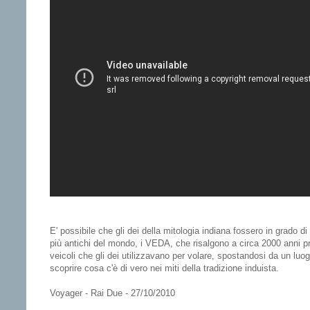
E' possibile che gli dei della mitologia indiana fossero in grado d
più antichi del mondo, i VEDA, che risalgono a circa 2000 anni pri
veicoli che gli dei utilizzavano per volare, spostandosi da un luogo
scoprire cosa c'è di vero nei miti della tradizione induista.
Voyager - Rai Due - 27/10/2010