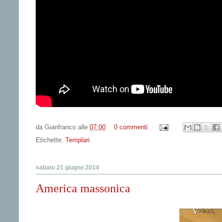
da
Gianfranco
alle
07:00
0 commenti
Etichette:
Templari
sabato 21 giugno 2014
America massonica