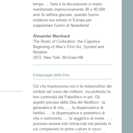
tempo … l'arte e la decorazione si erano
manifestato improvvisamente 30 o 40.000
anni fà nell'era glaciale, quando l'uomo
moderno era entrato in Europa per
soppiantare l'uomo di Neandertal.
Alexander Marshack
The Roots of Civilization: the Cognitive
Beginning of Man’s First Art, Symbol and
Notation
1972, New York: McGraw-Hill
Il linguaggio della Dea
Ciò che impressiona non è la metamorfosi dei
simboli nel corso dei millenni, ma piuttosto la
loro continuità dal Paleolitico in poi. Gli
aspetti precipui della Dea del Neolitico - la
generatrice di vita, …; la dispensatrice di
fertilità …; la dispensatrice e protettrice di
vita o nutrimento …; la reggitrice di morte … -
possono essere tutti rintracciati nel periodo in
cui comparvero le prime culture in osso,