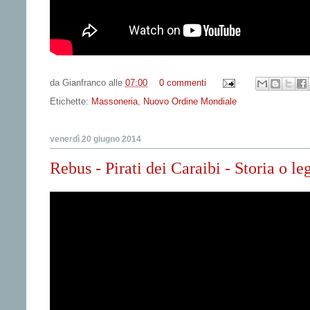
da
Gianfranco
alle
07:00
0 commenti
Etichette:
Massoneria
,
Nuovo Ordine Mondiale
venerdì 20 giugno 2014
Rebus - Pirati dei Caraibi - Storia o l