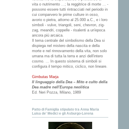
vita o nutrimento …; la reggitrice di morte … -
possono essere tutti rintracciati nel periodo in
cui comparvero le prime culture in osso,
avorio o pietra, attorno al 25.000 a.C., e i loro
simboli - vulve, triangoli, seni, chevron, zig-
zag, meandri, coppelle - risalenti a un'epoca
ancora più arcaica.
Il tema centrale del simbolismo della Dea si
dispiega nel mistero della nascita e della
morte e nel rinnovamento della vita, non solo
umana ma di tutta la terra e anzi dell'intero
cosmo. … In questo sistema di simboli si
configura il tempo mitico, ciclico, non lineare.
Gimbutas Marja
Il linguaggio della Dea – Mito e culto della
Dea madre nell'Europa neolitica
Ed. Neri Pozza, Milano, 1989
Patto di Famiglia stipulato tra Anna Maria
Luisa de' Medici e gli Asburgo-Lorena