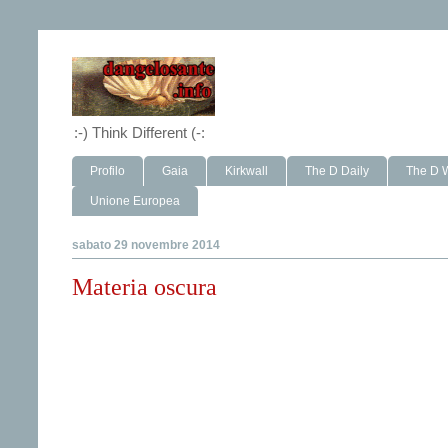
:-) Think Different (-:
Profilo
Gaia
Kirkwall
The D Daily
The D 
Unione Europea
sabato 29 novembre 2014
Materia oscura