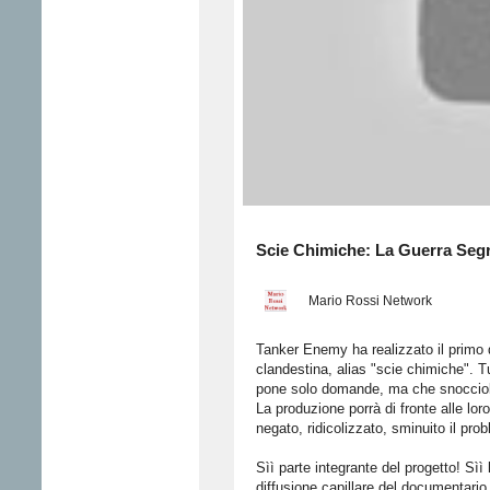
Scie Chimiche: La Guerra Seg
Mario Rossi Network
Tanker Enemy ha realizzato il primo 
clandestina, alias "scie chimiche". T
pone solo domande, ma che snoccioler
La produzione porrà di fronte alle lor
negato, ridicolizzato, sminuito il 
Sìì parte integrante del progetto! Sìì
diffusione capillare del documentario