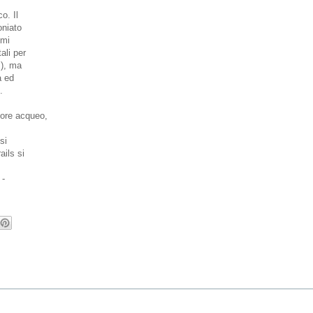
o. Il
oniato
imi
ali per
s), ma
a ed
.
pore acqueo,
si
ails si
 -