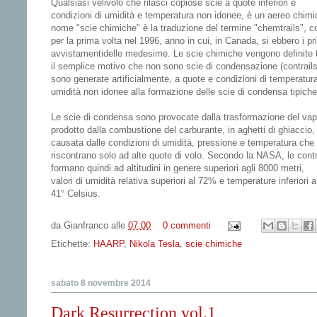
Qualsiasi velivolo che rilasci copiose scie a quote inferiori e
condizioni di umidità e temperatura non idonee, è un aereo chimic
nome "scie chimiche" è la traduzione del termine "chemtrails", c
per la prima volta nel 1996, anno in cui, in Canada, si ebbero i pr
avvistamentidelle medesime. Le scie chimiche vengono definite t
il semplice motivo che non sono scie di condensazione (contrail
sono generate artificialmente, a quote e condizioni di temperatur
umidità non idonee alla formazione delle scie di condensa tipiche
Le scie di condensa sono provocate dalla trasformazione del va
prodotto dalla combustione del carburante, in aghetti di ghiaccio,
causata dalle condizioni di umidità, pressione e temperatura che 
riscontrano solo ad alte quote di volo. Secondo la NASA, le contr
formano quindi ad altitudini in genere superiori agli 8000 metri,
valori di umidità relativa superiori al 72% e temperature inferiori a
41° Celsius.
da
Gianfranco
alle
07:00
0 commenti
Etichette:
HAARP
,
Nikola Tesla
,
scie chimiche
sabato 8 novembre 2014
Dark Resurrection vol.1