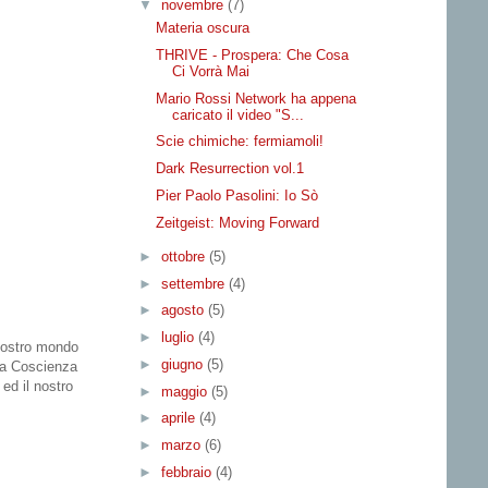
▼
novembre
(7)
Materia oscura
THRIVE - Prospera: Che Cosa
Ci Vorrà Mai
Mario Rossi Network ha appena
caricato il video "S...
Scie chimiche: fermiamoli!
Dark Resurrection vol.1
Pier Paolo Pasolini: Io Sò
Zeitgeist: Moving Forward
►
ottobre
(5)
►
settembre
(4)
►
agosto
(5)
►
luglio
(4)
nostro mondo
►
giugno
(5)
lla Coscienza
ed il nostro
►
maggio
(5)
►
aprile
(4)
►
marzo
(6)
►
febbraio
(4)