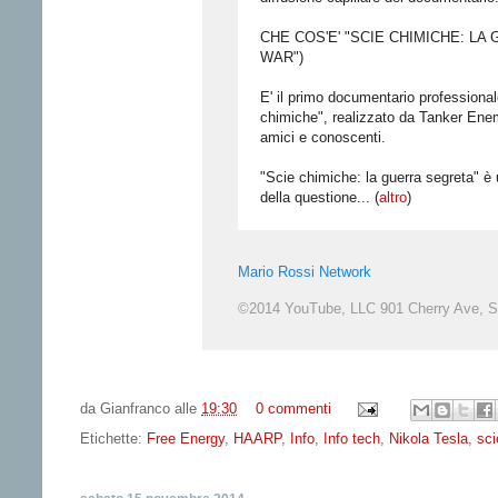
CHE COS'E' "SCIE CHIMICHE: L
WAR")
E' il primo documentario professional
chimiche", realizzato da Tanker Enemy
amici e conoscenti.
"Scie chimiche: la guerra segreta" è 
della questione... (
altro
)
Mario Rossi Network
©2014 YouTube, LLC 901 Cherry Ave, S
da
Gianfranco
alle
19:30
0 commenti
Etichette:
Free Energy
,
HAARP
,
Info
,
Info tech
,
Nikola Tesla
,
sci