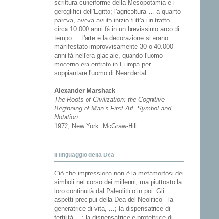
scrittura cuneiforme della Mesopotamia e i
geroglifici dell'Egitto; l'agricoltura … a quanto
pareva, aveva avuto inizio tutt'a un tratto
circa 10.000 anni fà in un brevissimo arco di
tempo … l'arte e la decorazione si erano
manifestato improvvisamente 30 o 40.000
anni fà nell'era glaciale, quando l'uomo
moderno era entrato in Europa per
soppiantare l'uomo di Neandertal.
Alexander Marshack
The Roots of Civilization: the Cognitive
Beginning of Man’s First Art, Symbol and
Notation
1972, New York: McGraw-Hill
Il linguaggio della Dea
Ciò che impressiona non è la metamorfosi dei
simboli nel corso dei millenni, ma piuttosto la
loro continuità dal Paleolitico in poi. Gli
aspetti precipui della Dea del Neolitico - la
generatrice di vita, …; la dispensatrice di
fertilità …; la dispensatrice e protettrice di