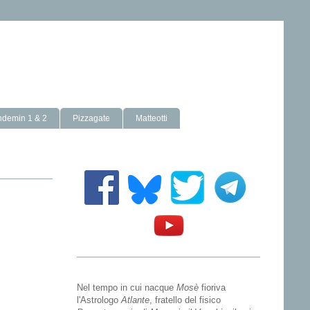
ndemin 1 & 2
Pizzagate
Matteotti
Nel tempo in cui nacque
Mosè
fioriva
l'Astrologo
Atlante
, fratello del fisico