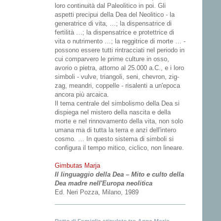
loro continuità dal Paleolitico in poi. Gli
aspetti precipui della Dea del Neolitico - la
generatrice di vita, …; la dispensatrice di
fertilità …; la dispensatrice e protettrice di
vita o nutrimento …; la reggitrice di morte … -
possono essere tutti rintracciati nel periodo in
cui comparvero le prime culture in osso,
avorio o pietra, attorno al 25.000 a.C., e i loro
simboli - vulve, triangoli, seni, chevron, zig-
zag, meandri, coppelle - risalenti a un'epoca
ancora più arcaica.
Il tema centrale del simbolismo della Dea si
dispiega nel mistero della nascita e della
morte e nel rinnovamento della vita, non solo
umana ma di tutta la terra e anzi dell'intero
cosmo. … In questo sistema di simboli si
configura il tempo mitico, ciclico, non lineare.
Gimbutas Marja
Il linguaggio della Dea – Mito e culto della
Dea madre nell'Europa neolitica
Ed. Neri Pozza, Milano, 1989