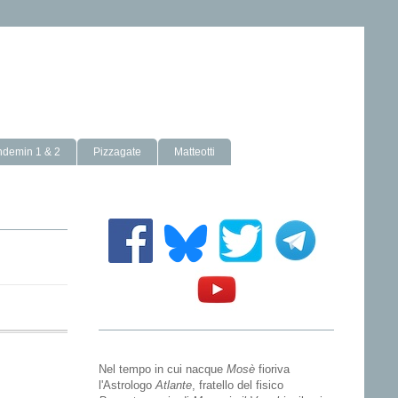
ndemin 1 & 2
Pizzagate
Matteotti
Nel tempo in cui nacque
Mosè
fioriva
l'Astrologo
Atlante
, fratello del fisico