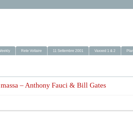
Weekly
Rete Voltaire
11 Settembre 2001
Vaxxed 1 & 2
Pla
i massa – Anthony Fauci & Bill Gates