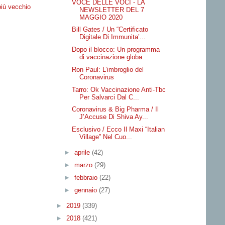
VOCE DELLE VOCI - LA
più vecchio
NEWSLETTER DEL 7
MAGGIO 2020
Bill Gates / Un “Certificato
Digitale Di Immunita’...
Dopo il blocco: Un programma
di vaccinazione globa...
Ron Paul: L’imbroglio del
Coronavirus
Tarro: Ok Vaccinazione Anti-Tbc
Per Salvarci Dal C...
Coronavirus & Big Pharma / Il
J’Accuse Di Shiva Ay...
Esclusivo / Ecco Il Maxi “Italian
Village” Nel Cuo...
►
aprile
(42)
►
marzo
(29)
►
febbraio
(22)
►
gennaio
(27)
►
2019
(339)
►
2018
(421)