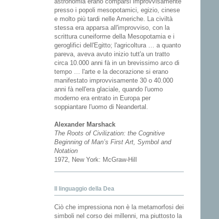
astronomia erano comparsi improvvisamente
presso i popoli mesopotamici, egizio, cinese
e molto più tardi nelle Americhe. La civiltà
stessa era apparsa all'improvviso, con la
scrittura cuneiforme della Mesopotamia e i
geroglifici dell'Egitto; l'agricoltura … a quanto
pareva, aveva avuto inizio tutt'a un tratto
circa 10.000 anni fà in un brevissimo arco di
tempo … l'arte e la decorazione si erano
manifestato improvvisamente 30 o 40.000
anni fà nell'era glaciale, quando l'uomo
moderno era entrato in Europa per
soppiantare l'uomo di Neandertal.
Alexander Marshack
The Roots of Civilization: the Cognitive
Beginning of Man’s First Art, Symbol and
Notation
1972, New York: McGraw-Hill
Il linguaggio della Dea
Ciò che impressiona non è la metamorfosi dei
simboli nel corso dei millenni, ma piuttosto la