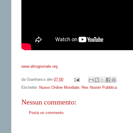
www.altrogiornale.org
da
Gianfranco
alle
07:00
Etichette:
Nuovo Ordine Mondiale
,
Res Noster Pubblica
Nessun commento:
Posta un commento