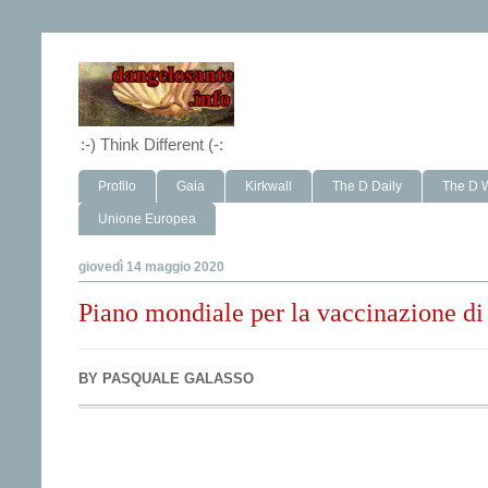
:-) Think Different (-:
Profilo
Gaia
Kirkwall
The D Daily
The D 
Unione Europea
giovedì 14 maggio 2020
Piano mondiale per la vaccinazione d
BY
PASQUALE GALASSO