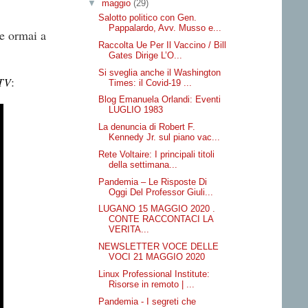
▼
maggio
(29)
Salotto politico con Gen.
Pappalardo, Avv. Musso e...
te ormai a
Raccolta Ue Per Il Vaccino / Bill
Gates Dirige L’O...
Si sveglia anche il Washington
:
TV
Times: il Covid-19 ...
Blog Emanuela Orlandi: Eventi
LUGLIO 1983
La denuncia di Robert F.
Kennedy Jr. sul piano vac...
Rete Voltaire: I principali titoli
della settimana...
Pandemia – Le Risposte Di
Oggi Del Professor Giuli...
LUGANO 15 MAGGIO 2020 .
CONTE RACCONTACI LA
VERITA...
NEWSLETTER VOCE DELLE
VOCI 21 MAGGIO 2020
Linux Professional Institute:
Risorse in remoto | ...
Pandemia - I segreti che