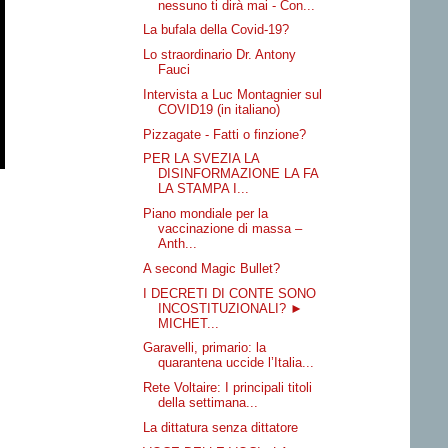
nessuno ti dirà mai - Con...
La bufala della Covid-19?
Lo straordinario Dr. Antony
Fauci
Intervista a Luc Montagnier sul
COVID19 (in italiano)
Pizzagate - Fatti o finzione?
PER LA SVEZIA LA
DISINFORMAZIONE LA FA
LA STAMPA I...
Piano mondiale per la
vaccinazione di massa –
Anth...
A second Magic Bullet?
I DECRETI DI CONTE SONO
INCOSTITUZIONALI? ►
MICHET...
Garavelli, primario: la
quarantena uccide l’Italia...
Rete Voltaire: I principali titoli
della settimana...
La dittatura senza dittatore