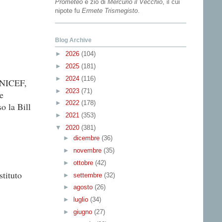
Prometeo
e zio di
Mercurio il Vecchio
, il cui
nipote fu
Ermete Trismegisto
.
Blog Archive
►
2026
(104)
►
2025
(181)
►
2024
(116)
’UNICEF,
►
2023
(71)
e
►
2022
(178)
o la Bill
►
2021
(353)
▼
2020
(381)
►
dicembre
(36)
►
novembre
(35)
►
ottobre
(42)
tituto
►
settembre
(32)
►
agosto
(26)
►
luglio
(34)
►
giugno
(27)