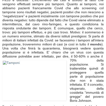
Picco e discesa? L’incremento dei casi è dovuto al fatto che
vengono effettuati sempre più tamponi. Quanto ai tamponi, noi
abbiamo pazienti francamente Covid che allo screening col
tampone sono risultati negativi, pazienti positivi che non riescono a
“negativizzare” e pazienti inizialmente con tampone positivo che poi
diventa negativo: tutto dipende dal fatto che Covid viene eliminato a
intermittenza, dal cavo rino-faringeo, e questo condiziona la
risposta ondulante dei tamponi. E comunque, quello che cerco,
trovo: più tamponi effettuo, e più casi trovo. Motivo: il sommerso è
un numero enorme, stimato da diversi istituti prestigiosi. Si parla di
milioni di italiani infettati da Covid: se facessimo i tamponi all’intera
popolazione, troveremmo milioni di casi (e così in tutto il
mondo
).
Una volta che finirà la quarantena, bisognerà vedere quanta
popolazione si è infettata. E’ chiaro che un virus con questa
diffusione potrebbe aver infettato, per dire, il 50-60% o anche il
70% della
popolazione. Si
tratterebbe quindi di
proteggere quella
parte di popolazione
che non è stata
infettata. E’ il concetto,
vituperato, della
cosidetta “immunità di
gregge” del povero
Boris Johnson.