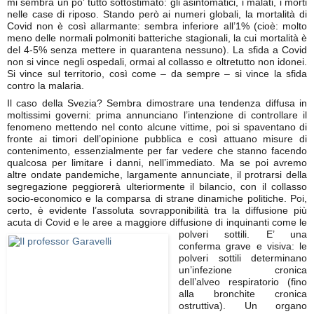
mi sembra un po’ tutto sottostimato: gli asintomatici, i malati, i morti
nelle case di riposo. Stando però ai numeri globali, la mortalità di
Covid non è così allarmante: sembra inferiore all’1% (cioè: molto
meno delle normali polmoniti batteriche stagionali, la cui mortalità è
del 4-5% senza mettere in quarantena nessuno). La sfida a Covid
non si vince negli ospedali, ormai al collasso e oltretutto non idonei.
Si vince sul territorio, così come – da sempre – si vince la sfida
contro la malaria.
Il caso della Svezia? Sembra dimostrare una tendenza diffusa in
moltissimi governi: prima annunciano l’intenzione di controllare il
fenomeno mettendo nel conto alcune vittime, poi si spaventano di
fronte ai timori dell’opinione pubblica e così attuano misure di
contenimento, essenzialmente per far vedere che stanno facendo
qualcosa per limitare i danni, nell’immediato. Ma se poi avremo
altre ondate pandemiche, largamente annunciate, il protrarsi della
segregazione peggiorerà ulteriormente il bilancio, con il collasso
socio-economico e la comparsa di strane dinamiche politiche. Poi,
certo, è evidente l’assoluta sovrapponibilità tra la diffusione più
acuta di Covid e le aree a maggiore diffusione di inquinanti come le
polveri
sottili. E’ una
conferma grave e visiva: le
polveri sottili determinano
un’infezione cronica
dell’alveo respiratorio (fino
alla bronchite cronica
ostruttiva). Un organo