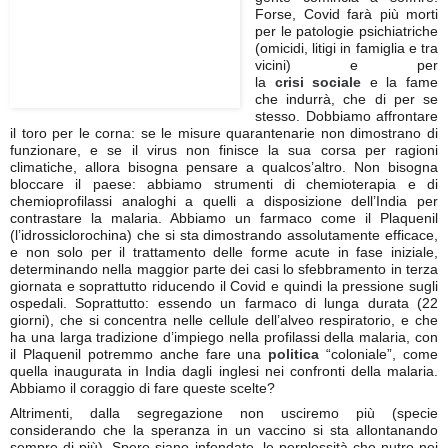
Forse, Covid farà più morti
per le patologie psichiatriche
(omicidi, litigi in famiglia e tra
vicini) e per
la
crisi
sociale
e la fame
che indurrà, che di per se
stesso. Dobbiamo affrontare
il toro per le corna: se le misure quarantenarie non dimostrano di
funzionare, e se il virus non finisce la sua corsa per ragioni
climatiche, allora bisogna pensare a qualcos’altro. Non bisogna
bloccare il paese: abbiamo strumenti di chemioterapia e di
chemioprofilassi analoghi a quelli a disposizione dell’India per
contrastare la malaria. Abbiamo un farmaco come il Plaquenil
(l’idrossiclorochina) che si sta dimostrando assolutamente efficace,
e non solo per il trattamento delle forme acute in fase iniziale,
determinando nella maggior parte dei casi lo sfebbramento in terza
giornata e soprattutto riducendo il Covid e quindi la pressione sugli
ospedali. Soprattutto: essendo un farmaco di lunga durata (22
giorni), che si concentra nelle cellule dell’alveo respiratorio, e che
ha una larga tradizione d’impiego nella profilassi della malaria, con
il Plaquenil potremmo anche fare una
politica
“coloniale”, come
quella inaugurata in India dagli inglesi nei confronti della malaria.
Abbiamo il coraggio di fare queste scelte?
Altrimenti, dalla segregazione non usciremo più (specie
considerando che la speranza in un vaccino si sta allontanando
sempre di più). Spero siano infondate, le perplessità che nutro nei