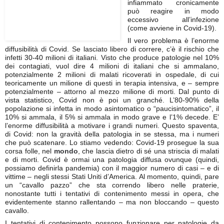
infiammato cronicamente
può reagire in modo
eccessivo all’infezione
(come avviene in Covid-19).
Il vero problema è l’enorme
diffusibilità di Covid. Se lasciato libero di correre, c’è il rischio che
infetti 30-40 milioni di italiani. Visto che produce patologie nel 10%
dei contagiati, vuol dire 4 milioni di italiani che si ammalano,
potenzialmente 2 milioni di malati ricoverati in ospedale, di cui
teoricamente un milione di questi in terapia intensiva, e – sempre
potenzialmente – attorno al mezzo milione di morti. Dal punto di
vista statistico, Covid non è poi un granché. L’80-90% della
popolazione si infetta in modo asintomatico o “paucisintomatico”, il
10% si ammala, il 5% si ammala in modo grave e l’1% decede. E’
l’enorme diffusibilità a motivare i grandi numeri. Questo spaventa,
di Covid: non la gravità della patologia in se stessa, ma i numeri
che può scatenare. Lo stiamo vedendo: Covid-19 prosegue la sua
corsa folle, nel
mondo
, che lascia dietro di sé una striscia di malati
e di morti. Covid è ormai una patologia diffusa ovunque (quindi,
possiamo definirla pandemia) con il maggior numero di casi – e di
vittime – negli stessi Stati Uniti d’America. Al momento, quindi, pare
un “cavallo pazzo” che sta correndo libero nelle praterie,
nonostante tutti i tentativi di contenimento messi in opera, che
evidentemente stanno rallentando – ma non bloccando – questo
cavallo.
I tentativi di contenimento possono funzionare per patologie da