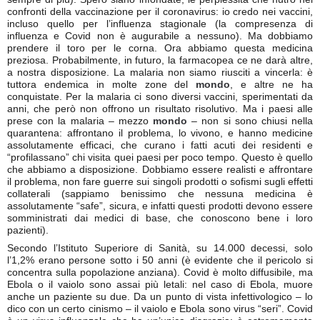
confronti della vaccinazione per il coronavirus: io credo nei vaccini,
incluso quello per l’influenza stagionale (la compresenza di
influenza e Covid non è augurabile a nessuno). Ma dobbiamo
prendere il toro per le corna. Ora abbiamo questa medicina
preziosa. Probabilmente, in futuro, la farmacopea ce ne darà altre,
a nostra disposizione. La malaria non siamo riusciti a vincerla: è
tuttora endemica in molte zone del
mondo
, e altre ne ha
conquistate. Per la malaria ci sono diversi vaccini, sperimentati da
anni, che però non offrono un risultato risolutivo. Ma i paesi alle
prese con la malaria – mezzo
mondo
– non si sono chiusi nella
quarantena: affrontano il problema, lo vivono, e hanno medicine
assolutamente efficaci, che curano i fatti acuti dei residenti e
“profilassano” chi visita quei paesi per poco tempo. Questo è quello
che abbiamo a disposizione. Dobbiamo essere realisti e affrontare
il problema, non fare guerre sui singoli prodotti o sofismi sugli effetti
collaterali (sappiamo benissimo che nessuna medicina è
assolutamente “safe”, sicura, e infatti questi prodotti devono essere
somministrati dai medici di base, che conoscono bene i loro
pazienti).
Secondo l’Istituto Superiore di Sanità, su 14.000 decessi, solo
l’1,2% erano persone sotto i 50 anni (è evidente che il pericolo si
concentra sulla popolazione anziana). Covid è molto diffusibile, ma
Ebola o il vaiolo sono assai più letali: nel caso di Ebola, muore
anche un paziente su due. Da un punto di vista infettivologico – lo
dico con un certo cinismo – il vaiolo e Ebola sono virus “seri”. Covid