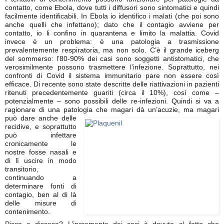
contatto, come Ebola, dove tutti i diffusori sono sintomatici e quindi
facilmente identificabili. In Ebola io identifico i malati (che poi sono
anche quelli che infettano); dato che il contagio avviene per
contatto, io li confino in quarantena e limito la malattia. Covid
invece è un problema: è una patologia a trasmissione
prevalentemente respiratoria, ma non solo. C’è il grande iceberg
del sommerso: l’80-90% dei casi sono soggetti antistomatici, che
verosimilmente possono trasmettere l’infezione. Soprattutto, nei
confronti di Covid il sistema immunitario pare non essere così
efficace. Di recente sono state descritte delle riattivazioni in pazienti
ritenuti precedentemente guariti (circa il 10%), così come –
potenzialmente – sono possibili delle re-infezioni. Quindi si va a
ragionare di una patologia che
magari dà un’acuzie, ma magari
può dare anche delle
recidive, e soprattutto
può infettare
cronicamente le
nostre fosse nasali e
di lì uscire in modo
transitorio,
continuando a
determinare fonti di
contagio, ben al di là
delle misure di
contenimento.