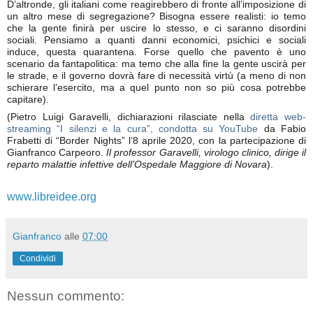
D’altronde, gli italiani come reagirebbero di fronte all’imposizione di
un altro mese di segregazione? Bisogna essere realisti: io temo
che la gente finirà per uscire lo stesso, e ci saranno disordini
sociali. Pensiamo a quanti danni economici, psichici e sociali
induce, questa quarantena. Forse quello che pavento è uno
scenario da fantapolitica: ma temo che alla fine la gente uscirà per
le strade, e il governo dovrà fare di necessità virtù (a meno di non
schierare l’esercito, ma a quel punto non so più cosa potrebbe
capitare).
(Pietro Luigi Garavelli, dichiarazioni rilasciate nella
diretta web-
streaming “I silenzi e la cura”, condotta su YouTube
da Fabio
Frabetti di “Border Nights” l’8 aprile 2020, con la partecipazione di
Gianfranco Carpeoro.
Il professor Garavelli, virologo clinico, dirige il
reparto malattie infettive dell’Ospedale Maggiore di Novara
).
www.libreidee.org
Gianfranco
alle
07:00
Condividi
Nessun commento: