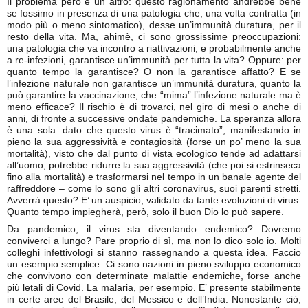
Il problema però è un altro: questo ragionamento andrebbe bene
se fossimo in presenza di una patologia che, una volta contratta (in
modo più o meno sintomatico), desse un’immunità duratura, per il
resto della vita. Ma, ahimè, ci sono grossissime preoccupazioni:
una patologia che va incontro a riattivazioni, e probabilmente anche
a re-infezioni, garantisce un’immunità per tutta la vita? Oppure: per
quanto tempo la garantisce? O non la garantisce affatto? E se
l’infezione naturale non garantisce un’immunità duratura, quanto la
può garantire la vaccinazione, che “mima” l’infezione naturale ma è
meno efficace? Il rischio è di trovarci, nel giro di mesi o anche di
anni, di fronte a successive ondate pandemiche. La speranza allora
è una sola: dato che questo virus è “tracimato”, manifestando in
pieno la sua aggressività e contagiosità (forse un po’ meno la sua
mortalità), visto che dal punto di vista ecologico tende ad adattarsi
all’uomo, potrebbe ridurre la sua aggressività (che poi si estrinseca
fino alla mortalità) e trasformarsi nel tempo in un banale agente del
raffreddore – come lo sono gli altri coronavirus, suoi parenti stretti.
Avverrà questo? E’ un auspicio, validato da tante evoluzioni di virus.
Quanto tempo impiegherà, però, solo il buon Dio lo può sapere.
Da pandemico, il virus sta diventando endemico? Dovremo
conviverci a lungo? Pare proprio di sì, ma non lo dico solo io. Molti
colleghi infettivologi si stanno rassegnando a questa idea. Faccio
un esempio semplice. Ci sono nazioni in pieno sviluppo economico
che convivono con determinate malattie endemiche, forse anche
più letali di Covid. La malaria, per esempio. E’ presente stabilmente
in certe aree del Brasile, del Messico e dell’India. Nonostante ciò,