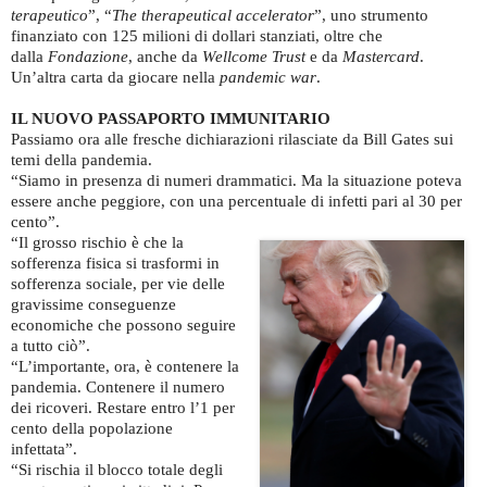
terapeutico
”, “
The therapeutical accelerator
”, uno strumento
finanziato con 125 milioni di dollari stanziati, oltre che
dalla
Fondazione
, anche da
Wellcome Trust
e da
Mastercard
.
Un’altra carta da giocare nella
pandemic war
.
IL NUOVO PASSAPORTO IMMUNITARIO
Passiamo ora alle fresche dichiarazioni rilasciate da Bill Gates sui
temi della pandemia.
“Siamo in presenza di numeri drammatici. Ma la situazione poteva
essere anche peggiore, con una percentuale di infetti pari al 30 per
cento”.
“Il grosso rischio è che la
sofferenza fisica si trasformi in
sofferenza sociale, per vie delle
gravissime conseguenze
economiche che possono seguire
a tutto ciò”.
“L’importante, ora, è contenere la
pandemia. Contenere il numero
dei ricoveri. Restare entro l’1 per
cento della popolazione
infettata”.
“Si rischia il blocco totale degli