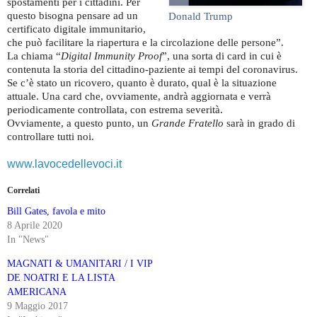
spostamenti per i cittadini. Per
questo bisogna pensare ad un
Donald Trump
certificato digitale immunitario,
che può facilitare la riapertura e la circolazione delle persone”.
La chiama “
Digital Immunity Proof
”, una sorta di card in cui è
contenuta la storia del cittadino-paziente ai tempi del coronavirus.
Se c’è stato un ricovero, quanto è durato, qual è la situazione
attuale. Una card che, ovviamente, andrà aggiornata e verrà
periodicamente controllata, con estrema severità.
Ovviamente, a questo punto, un
Grande Fratello
sarà in grado di
controllare tutti noi.
www.lavocedellevoci.it
Correlati
Bill Gates, favola e mito
8 Aprile 2020
In "News"
MAGNATI & UMANITARI / I VIP
DE NOATRI E LA LISTA
AMERICANA
9 Maggio 2017