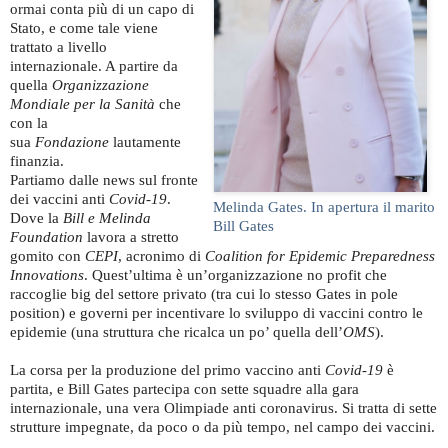
ormai conta più di un capo di
Stato, e come tale viene
trattato a livello
internazionale. A partire da
quella
Organizzazione
Mondiale per la Sanità
che
con la
sua
Fondazione
lautamente
finanzia.
Partiamo dalle news sul fronte
dei vaccini anti
Covid-19
.
Melinda Gates. In apertura il marito
Dove la
Bill e Melinda
Bill Gates
Foundation
lavora a stretto
gomito con
CEPI
, acronimo di
Coalition for Epidemic Preparedness
Innovations
. Quest’ultima è un’organizzazione no profit che
raccoglie big del settore privato (tra cui lo stesso Gates in pole
position) e governi per incentivare lo sviluppo di vaccini contro le
epidemie (una struttura che ricalca un po’ quella dell’
OMS
).
La corsa per la produzione del primo vaccino anti
Covid-19
è
partita, e Bill Gates partecipa con sette squadre alla gara
internazionale, una vera Olimpiade anti coronavirus. Si tratta di sette
strutture impegnate, da poco o da più tempo, nel campo dei vaccini.