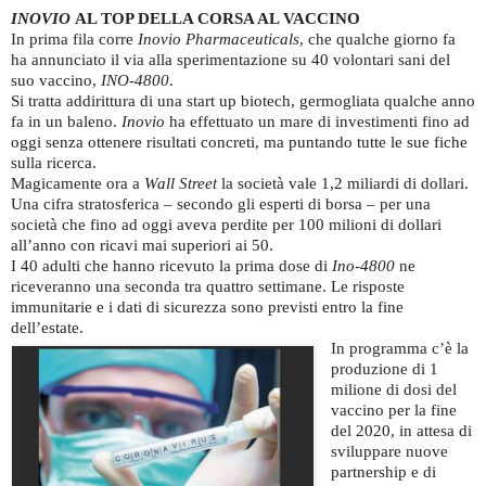
INOVIO
AL TOP DELLA CORSA AL VACCINO
In prima fila corre
Inovio Pharmaceuticals
, che qualche giorno fa
ha annunciato il via alla sperimentazione su 40 volontari sani del
suo vaccino,
INO-4800
.
Si tratta addirittura di una start up biotech, germogliata qualche anno
fa in un baleno.
Inovio
ha effettuato un mare di investimenti fino ad
oggi senza ottenere risultati concreti, ma puntando tutte le sue fiche
sulla ricerca.
Magicamente ora a
Wall Street
la società vale 1,2 miliardi di dollari.
Una cifra stratosferica – secondo gli esperti di borsa – per una
società che fino ad oggi aveva perdite per 100 milioni di dollari
all’anno con ricavi mai superiori ai 50.
I 40 adulti che hanno ricevuto la prima dose di
Ino-4800
ne
riceveranno una seconda tra quattro settimane. Le risposte
immunitarie e i dati di sicurezza sono previsti entro la fine
dell’estate.
In programma c’è la
produzione di 1
milione di dosi del
vaccino per la fine
del 2020, in attesa di
sviluppare nuove
partnership e di