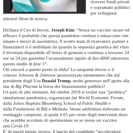
ricevere fondi privati
e soprattutto pubblici
per sviluppare
ulteriori filoni di ricerca.
Dichiara il Ceo di
Inovio
,
Joseph Kim
: “Senza un vaccino sicuro ed
efficace è probabile che questa pandemia continui a minacciare vite
umane e mezzi di sussistenza. Il nostro team di ricercatori, partner e
finanziatori si è mobilitato da quando la sequenza genetica del virus
è diventata disponibile all’inizio di gennaio e continua a lavorare 24
ore su 24 per garantire l’avanzamento rapido di
Ino-4800
attraverso
questo studio di
fase 1
”.
Chi vincerà a questo punto la sfida? La rampante
Inovio
o il
colosso
Johnson & Johnson
sponsorizzato nientemeno che dal
presidente degli Usa
Donald Trump
, molto generoso nell’aprire alla
star di
Big Pharma
la borsa dei finanziamenti pubblici?
Un paio di altri elementi. Ad ottobre 2019 si svolse una “profetica”
simulazione pandemica, organizzata dal
World Economic Forum
,
dalla
Johns Hopkins Bloomberg School of Public Health
e
dalla
Fondazione
di Bill e Melinda. Venne addirittura elaborato un
sondaggio campione, al quale il 65 per cento degli intervistati disse
che avrebbe accettato di sperimentare su se stesso un vaccino
anti
Covid-19
.
E’ di questi giorni, invece, il lancio del cosiddetto “
acceleratore