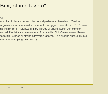
Bibi, ottimo lavoro"
IA) |
rump ha dichiarato nel suo discorso al parlamento israeliano: "Desidero
a gratitudine a un uomo di eccezionale coraggio e patriottismo. Ce n'è solo
inistro Benjamin Netanyahu. Bibi, ti prego di alzarti. Sei un uomo molto
perché? Perché sai come vincere. Grazie mille, Bibi. Ottimo lavoro. Penso
etto Bibi, la pace si ottiene attraverso la forza. Ed è proprio questo il punto.
 hanno l'esercito più grande e (…)
abbonamento
Reclami