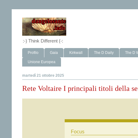
:-) Think Different (-:
Profilo
Gaia
Kirkwall
The D Daily
The D 
Unione Europea
martedì 21 ottobre 2025
Rete Voltaire I principali titoli della 
Focus