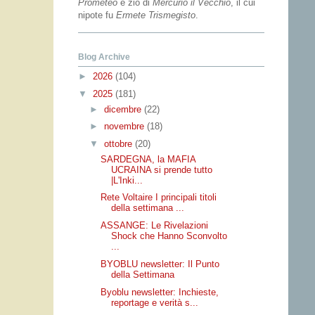
Prometeo
e zio di
Mercurio il Vecchio
, il cui
nipote fu
Ermete Trismegisto
.
Blog Archive
►
2026
(104)
▼
2025
(181)
►
dicembre
(22)
►
novembre
(18)
▼
ottobre
(20)
SARDEGNA, la MAFIA
UCRAINA si prende tutto
|L'Inki...
Rete Voltaire I principali titoli
della settimana ...
ASSANGE: Le Rivelazioni
Shock che Hanno Sconvolto
...
BYOBLU newsletter: Il Punto
della Settimana
Byoblu newsletter: Inchieste,
reportage e verità s...