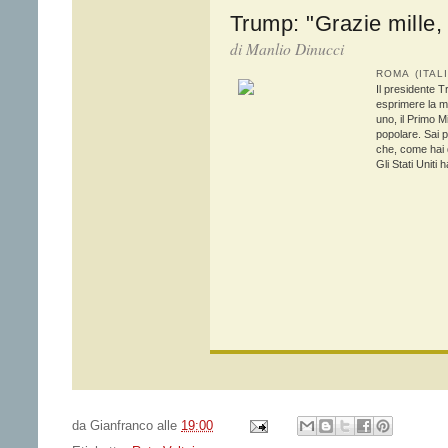
Trump: "Grazie mille, 
di Manlio Dinucci
ROMA (ITAL
Il presidente T
esprimere la mi
uno, il Primo M
popolare. Sai 
che, come hai d
Gli Stati Uniti
da
Gianfranco
alle
19:00