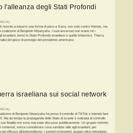
l'alleanza degli Stati Profondi
RANCIA)
 riuscito a imporre una forma di pace a Gaza, non solo contro Hamas, ma
a coalizione di Benjamin Netanyahu. I suoi avversari non erano né i
li israeliani, bensì lo Stato Profondo israeliano e quello britannico. Thierry
alisi del gioco di prestigio del presidente americano.
rra israeliana sui social network
RANCIA)
oalizione di Benjamin Netanyahu ha preso il controllo di TikTok e intende fare
 X. Ma da tempo la propaganda dello Stato di Israele è sottratta al controllo
Le sue finalità non sono mai state discusse pubblicamente. Un gruppo ristretto
i contenuti, senza considerare cosa sarebbe utile agli israeliani; per
 più efficace all'antisemitismo. I sionisti revisionisti, gruppo ultra-minoritario,