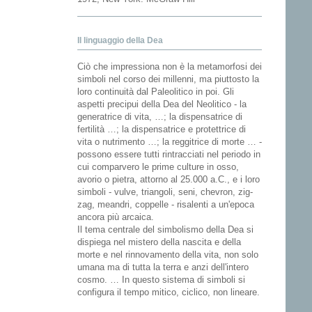
Il linguaggio della Dea
Ciò che impressiona non è la metamorfosi dei
simboli nel corso dei millenni, ma piuttosto la
loro continuità dal Paleolitico in poi. Gli
aspetti precipui della Dea del Neolitico - la
generatrice di vita, …; la dispensatrice di
fertilità …; la dispensatrice e protettrice di
vita o nutrimento …; la reggitrice di morte … -
possono essere tutti rintracciati nel periodo in
cui comparvero le prime culture in osso,
avorio o pietra, attorno al 25.000 a.C., e i loro
simboli - vulve, triangoli, seni, chevron, zig-
zag, meandri, coppelle - risalenti a un'epoca
ancora più arcaica.
Il tema centrale del simbolismo della Dea si
dispiega nel mistero della nascita e della
morte e nel rinnovamento della vita, non solo
umana ma di tutta la terra e anzi dell'intero
cosmo. … In questo sistema di simboli si
configura il tempo mitico, ciclico, non lineare.