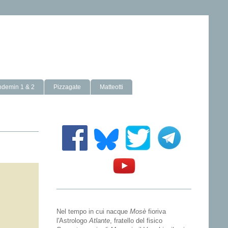
ndemin 1 & 2
Pizzagate
Matteotti
Nel tempo in cui nacque
Mosè
fioriva
l'Astrologo
Atlante
, fratello del fisico