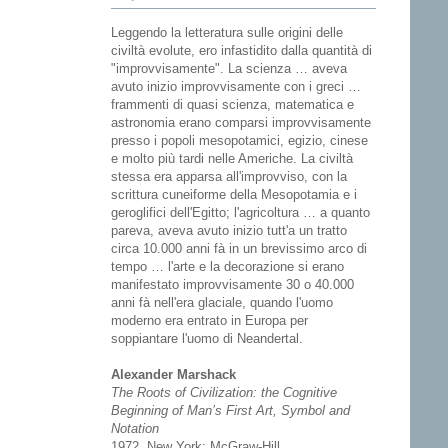
Leggendo la letteratura sulle origini delle
civiltà evolute, ero infastidito dalla quantità di
"improvvisamente". La scienza … aveva
avuto inizio improvvisamente con i greci …
frammenti di quasi scienza, matematica e
astronomia erano comparsi improvvisamente
presso i popoli mesopotamici, egizio, cinese
e molto più tardi nelle Americhe. La civiltà
stessa era apparsa all'improvviso, con la
scrittura cuneiforme della Mesopotamia e i
geroglifici dell'Egitto; l'agricoltura … a quanto
pareva, aveva avuto inizio tutt'a un tratto
circa 10.000 anni fà in un brevissimo arco di
tempo … l'arte e la decorazione si erano
manifestato improvvisamente 30 o 40.000
anni fà nell'era glaciale, quando l'uomo
moderno era entrato in Europa per
soppiantare l'uomo di Neandertal.
Alexander Marshack
The Roots of Civilization: the Cognitive
Beginning of Man’s First Art, Symbol and
Notation
1972, New York: McGraw-Hill