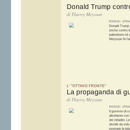
Donald Trump contro 
di
Thierry Meyssan
PARIGI (F
Donald Trump è
anche contro l
palestinesi né g
Meyssan fa l'an
L' "OTTAVO FRONTE"
La propaganda di gue
di
Thierry Meyssan
PARIGI (F
Il governo di c
altrettanto con
dei cittadini. 
decide da solo 
esempio la lotta