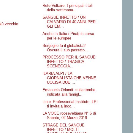
Rete Voltaire: I principali titoli
della settimana...
SANGUE INFETTO / UN
CALVARIO DI 40 ANNI PER
più vecchio
GLI EM...
Anche in Italia i Pirati in corsa
per le europee
Bergoglio fa il globalista?
Oscura il suo passato ...
PROCESSO PER IL SANGUE
INFETTO / TRAGICA
SCENEGGIA...
ILARIA ALPI / LA
GIORNALISTA CHE VENNE
UCCISA DUE ...
Emanuela Orlandi: sulla tomba
indicata alla famigl...
Linux Professional Institute: LPI
ti invita a Inco...
LA VOCE rooseveltiana N° 6 di
Sabato, 02 Marzo 2019
STRAGE DEL SANGUE
INFETTO / MOLTI