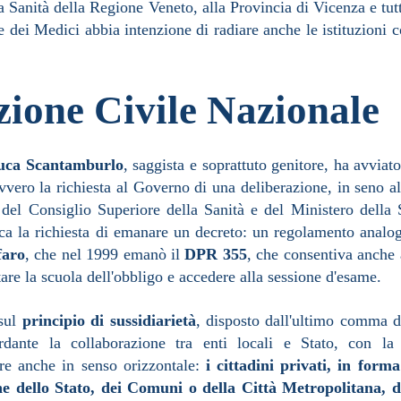
la Sanità della Regione Veneto, alla Provincia di Vicenza e tut
e dei Medici abbia intenzione di radiare anche le istituzioni 
zione Civile Nazionale
uca Scantamburlo
, saggista e soprattuto genitore, ha avviato
vvero la richiesta al Governo di una deliberazione, in seno a
, del Consiglio Superiore della Sanità e del Ministero della 
lica la richiesta di emanare un decreto: un regolamento analo
faro
, che nel 1999 emanò il
DPR 355
, che consentiva anche
tare la scuola dell'obbligo e accedere alla sessione d'esame.
 sul
principio di sussidiarietà
, disposto dall'ultimo comma de
ardante la collaborazione tra enti locali e Stato, con la 
ere anche in senso orizzontale:
i cittadini privati, in forma
ne dello Stato, dei Comuni o della Città Metropolitana, 