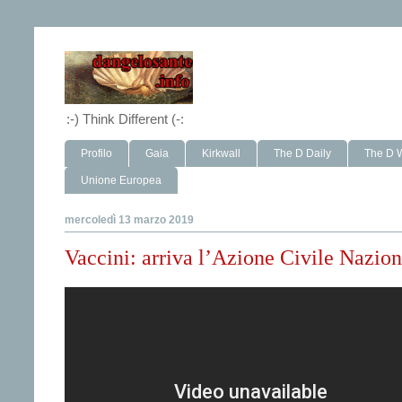
:-) Think Different (-:
Profilo
Gaia
Kirkwall
The D Daily
The D 
Unione Europea
mercoledì 13 marzo 2019
Vaccini: arriva l’Azione Civile Nazio