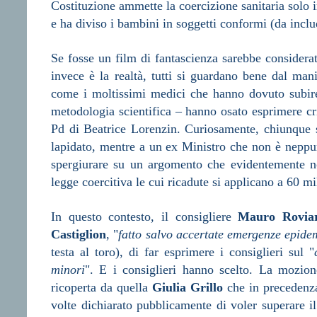
Costituzione ammette la coercizione sanitaria solo i
e ha diviso i bambini in soggetti conformi (da incl
Se fosse un film di fantascienza sarebbe considerato
invece è la realtà, tutti si guardano bene dal man
come i moltissimi medici che hanno dovuto subire
metodologia scientifica – hanno osato esprimere cr
Pd di Beatrice Lorenzin. Curiosamente, chiunque 
lapidato, mentre a un ex Ministro che non è neppure 
spergiurare su un argomento che evidentemente no
legge coercitiva le cui ricadute si applicano a 60 mi
In questo contesto, il consigliere
Mauro Rovia
Castiglion
, "
fatto salvo accertate emergenze epide
testa al toro), di far esprimere i consiglieri sul "
minori
". E i consiglieri hanno scelto. La mozione
ricoperta da quella
Giulia Grillo
che in precedenza
volte dichiarato pubblicamente di voler superare i