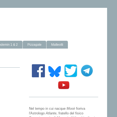
ndemin 1 & 2
Pizzagate
Matteotti
Nel tempo in cui nacque
Mosè
fioriva
l'Astrologo
Atlante
, fratello del fisico