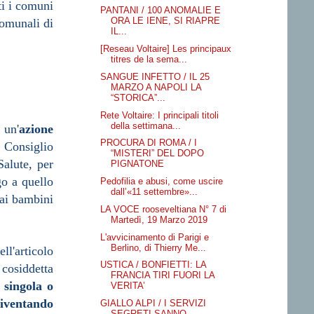
ti i comuni
PANTANI / 100 ANOMALIE E
ORA LE IENE, SI RIAPRE
comunali di
IL...
[Reseau Voltaire] Les principaux
titres de la sema...
SANGUE INFETTO / IL 25
MARZO A NAPOLI LA
“STORICA”...
Rete Voltaire: I principali titoli
della settimana...
 un'
azione
PROCURA DI ROMA / I
l Consiglio
“MISTERI” DEL DOPO
Salute, per
PIGNATONE
go a quello
Pedofilia e abusi, come uscire
dall’«11 settembre»...
 ai bambini
LA VOCE rooseveltiana N° 7 di
Martedì, 19 Marzo 2019
L'avvicinamento di Parigi e
Berlino, di Thierry Me...
ll'articolo
USTICA / BONFIETTI: LA
cosiddetta
FRANCIA TIRI FUORI LA
 singola o
VERITA’
diventando
GIALLO ALPI / I SERVIZI
SEGRETI SANNO,