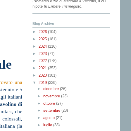
Prometeo
e zio di
Mercurio il Vecchio
, il cui
nipote fu
Ermete Trismegisto
.
Blog Archive
►
2026
(104)
►
2025
(181)
►
2024
(116)
►
2023
(71)
ale
►
2022
(178)
►
2021
(353)
►
2020
(381)
rovato una
▼
2019
(339)
►
dicembre
(26)
stenuto e 5
►
novembre
(23)
li italiani
►
ottobre
(27)
tavolino di
►
settembre
(28)
nitari, che
►
agosto
(21)
s
colossali,
►
luglio
(38)
taliana (la