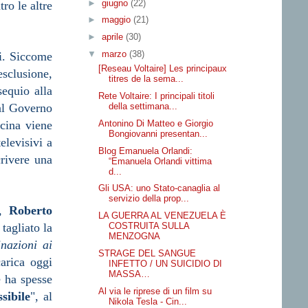
►
giugno
(22)
ro le altre
►
maggio
(21)
►
aprile
(30)
▼
marzo
(38)
ri. Siccome
[Reseau Voltaire] Les principaux
esclusione,
titres de la sema...
equio alla
Rete Voltaire: I principali titoli
della settimana...
dal Governo
Antonino Di Matteo e Giorgio
cina viene
Bongiovanni presentan...
elevisivi a
Blog Emanuela Orlandi:
rivere una
“Emanuela Orlandi vittima
d...
Gli USA: uno Stato-canaglia al
servizio della prop...
o,
Roberto
LA GUERRA AL VENEZUELA È
COSTRUITA SULLA
tagliato la
MENZOGNA
inazioni ai
STRAGE DEL SANGUE
carica oggi
INFETTO / UN SUICIDIO DI
MASSA…
e ha spesse
Al via le riprese di un film su
ssibile
", al
Nikola Tesla - Cin...