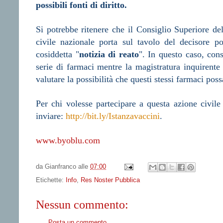
possibili fonti di diritto.
Si potrebbe ritenere che il Consiglio Superiore d
civile nazionale porta sul tavolo del decisore pol
cosiddetta "
notizia di reato
". In questo caso, cons
serie di farmaci mentre la magistratura inquirente 
valutare la possibilità che questi stessi farmaci pos
Per chi volesse partecipare a questa azione civile
inviare:
http://bit.ly/Istanzavaccini
.
www.byoblu.com
da
Gianfranco
alle
07:00
Etichette:
Info
,
Res Noster Pubblica
Nessun commento:
Posta un commento