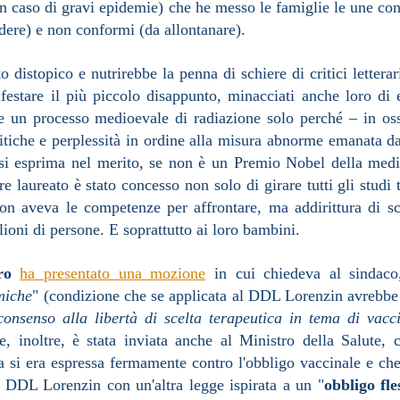
n caso di gravi epidemie) che he messo le famiglie le une cont
udere) e non conformi (da allontanare).
 distopico e nutrirebbe la penna di schiere di critici lettera
ifestare il più piccolo disappunto, minacciati anche loro di 
 un processo medioevale di radiazione solo perché – in oss
itiche e perplessità in ordine alla misura abnorme emanata 
si esprima nel merito, se non è un Premio Nobel della medi
laureato è stato concesso non solo di girare tutti gli studi t
n aveva le competenze per affrontare, ma addirittura di sc
lioni di persone. E soprattutto ai loro bambini.
ro
ha presentato una mozione
in cui chiedeva al sindac
miche
" (condizione che se applicata al DDL Lorenzin avrebbe 
consenso alla libertà di scelta terapeutica in tema di vacc
, inoltre, è stata inviata anche al Ministro della Salute, 
 si era espressa fermamente contro l'obbligo vaccinale e ch
l DDL Lorenzin con un'altra legge ispirata a un "
obbligo fle