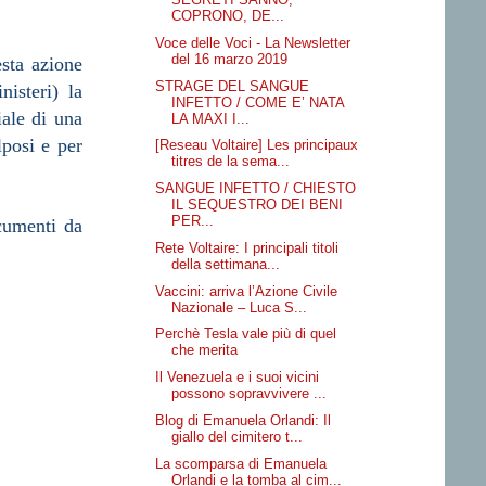
COPRONO, DE...
Voce delle Voci - La Newsletter
del 16 marzo 2019
esta azione
STRAGE DEL SANGUE
nisteri) la
INFETTO / COME E’ NATA
iale di una
LA MAXI I...
lposi e per
[Reseau Voltaire] Les principaux
titres de la sema...
SANGUE INFETTO / CHIESTO
IL SEQUESTRO DEI BENI
PER...
ocumenti da
Rete Voltaire: I principali titoli
della settimana...
Vaccini: arriva l’Azione Civile
Nazionale – Luca S...
Perchè Tesla vale più di quel
che merita
Il Venezuela e i suoi vicini
possono sopravvivere ...
Blog di Emanuela Orlandi: Il
giallo del cimitero t...
La scomparsa di Emanuela
Orlandi e la tomba al cim...