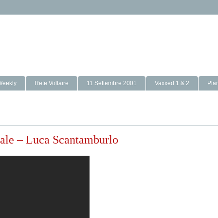
Weekly
Rete Voltaire
11 Settembre 2001
Vaxxed 1 & 2
Pla
nale – Luca Scantamburlo