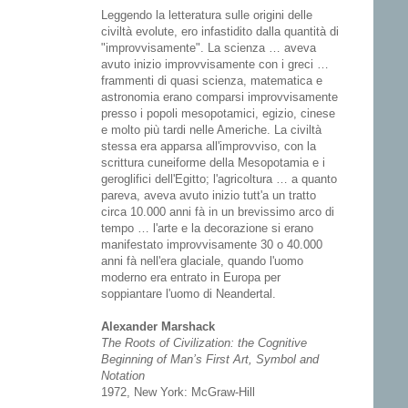
Leggendo la letteratura sulle origini delle
civiltà evolute, ero infastidito dalla quantità di
"improvvisamente". La scienza … aveva
avuto inizio improvvisamente con i greci …
frammenti di quasi scienza, matematica e
astronomia erano comparsi improvvisamente
presso i popoli mesopotamici, egizio, cinese
e molto più tardi nelle Americhe. La civiltà
stessa era apparsa all'improvviso, con la
scrittura cuneiforme della Mesopotamia e i
geroglifici dell'Egitto; l'agricoltura … a quanto
pareva, aveva avuto inizio tutt'a un tratto
circa 10.000 anni fà in un brevissimo arco di
tempo … l'arte e la decorazione si erano
manifestato improvvisamente 30 o 40.000
anni fà nell'era glaciale, quando l'uomo
moderno era entrato in Europa per
soppiantare l'uomo di Neandertal.
Alexander Marshack
The Roots of Civilization: the Cognitive
Beginning of Man’s First Art, Symbol and
Notation
1972, New York: McGraw-Hill