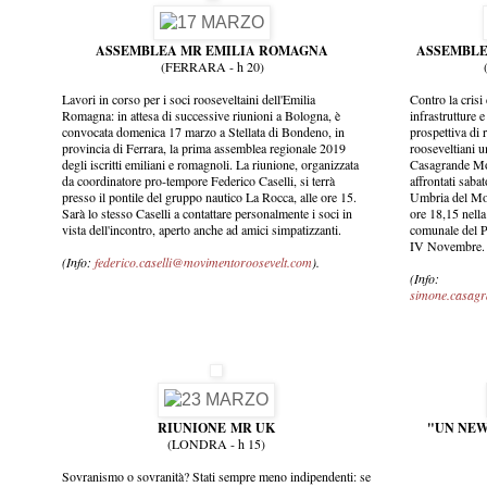
ASSEMBLEA MR EMILIA ROMAGNA
ASSEMBLE
(FERRARA - h 20)
Lavori in corso per i soci rooseveltaini dell'Emilia
Contro la crisi 
Romagna: in attesa di successive riunioni a Bologna, è
infrastrutture e
convocata domenica 17 marzo a Stellata di Bondeno, in
prospettiva di 
provincia di Ferrara, la prima assemblea regionale 2019
rooseveltiani 
degli iscritti emiliani e romagnoli. La riunione, organizzata
Casagrande Mor
da coordinatore pro-tempore Federico Caselli, si terrà
affrontati saba
presso il pontile del gruppo nautico La Rocca, alle ore 15.
Umbria del Mov
Sarà lo stesso Caselli a contattare personalmente i soci in
ore 18,15 nella
vista dell'incontro, aperto anche ad amici simpatizzanti.
comunale del Pa
IV Novembre.
(Info:
federico.caselli@movimentoroosevelt.com
).
(Info:
simone.casag
RIUNIONE MR UK
"UN NEW
(LONDRA - h 15)
Sovranismo o sovranità? Stati sempre meno indipendenti: se