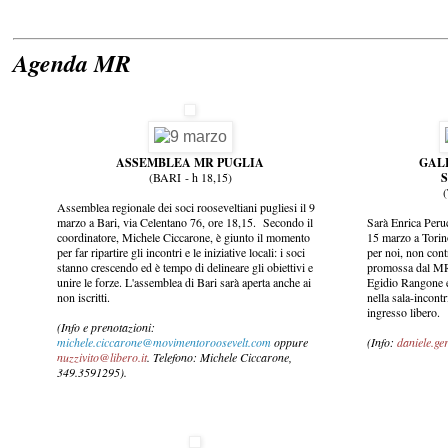
Agenda MR
ASSEMBLEA MR PUGLIA
GAL
(BARI - h 18,15)
Assemblea regionale dei soci rooseveltiani pugliesi il 9
marzo a Bari, via Celentano 76, ore 18,15. Secondo il
Sarà Enrica Peruc
coordinatore, Michele Ciccarone, è giunto il momento
15 marzo a Torin
per far ripartire gli incontri e le iniziative locali: i soci
per noi, non contr
stanno crescendo ed è tempo di delineare gli obiettivi e
promossa dal MR 
unire le forze. L'assemblea di Bari sarà aperta anche ai
Egidio Rangone 
non iscritti.
nella sala-incontr
ingresso libero.
(Info e prenotazioni:
michele.ciccarone@movimentoroosevelt.com
oppure
(Info:
daniele.g
nuzzivito@libero.it
. Telefono: Michele Ciccarone,
349.3591295).