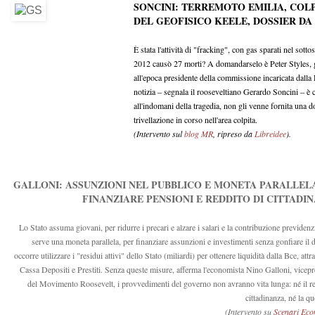
SONCINI: TERREMOTO EMILIA, COLP
DEL GEOFISICO KEELE, DOSSIER DA
È stata l'attività di "fracking", con gas sparati nel sott
2012 causò 27 morti? A domandarselo è Peter Styles, ge
all'epoca presidente della commissione incaricata dalla
notizia – segnala il rooseveltiano Gerardo Soncini – è 
all'indomani della tragedia, non gli venne fornita una d
trivellazione in corso nell'area colpita.
(Intervento sul
blog MR
, ripreso da
Libreidee
).
GALLONI: ASSUNZIONI NEL PUBBLICO E MONETA PARALLEL
FINANZIARE PENSIONI E REDDITO DI CITTADI
Lo Stato assuma giovani, per ridurre i precari e alzare i salari e la contribuzione previdenz
serve una moneta parallela, per finanziare assunzioni e investimenti senza gonfiare il d
occorre utilizzare i "residui attivi" dello Stato (miliardi) per ottenere liquidità dalla Bce, attr
Cassa Depositi e Prestiti. Senza queste misure, afferma l'economista Nino Galloni, vicepr
del Movimento Roosevelt, i provvedimenti del governo non avranno vita lunga: né il re
cittadinanza, né la q
(Intervento su
Scenari Eco