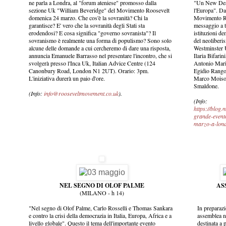
ne parla a Londra, al "forum ateniese" promosso dalla
"Un New Deal 
sezione Uk "William Beveridge" del Movimento Roosevelt
l'Europa". Da
domenica 24 marzo. Che cos'è la sovranità? Chi la
Movimento Roo
garantisce? E' vero che la sovranità degli Stati sta
messaggio a tu
erodendosi? E cosa significa "governo sovranista"? Il
istituzioni d
sovranismo è realmente una forma di populismo? Sono solo
del neoliberi
alcune delle domande a cui cercheremo di dare una risposta,
Westminster Un
annuncia Emanuele Barrasso nel presentare l'incontro, che si
Ilaria Bifari
svolgerà presso l'Inca Uk, Italian Advice Centre (124
Antonio Maria
Canonbury Road, London N1 2UT). Orario: 3pm.
Egidio Rango
L'iniziativa durerà un paio d'ore.
Marco Moiso,
Smaldone.
(Info:
info@rooseveltmovement.co.uk
).
(Info:
https://blog
grande-event
marzo-a-lond
NEL SEGNO DI OLOF PALME
AS
(MILANO - h 14)
"Nel segno di Olof Palme, Carlo Rosselli e Thomas Sankara
In preparazi
e contro la crisi della democrazia in Italia, Europa, Africa e a
assemblea n
livello globale". Questo il tema dell'importante evento
destinata a 