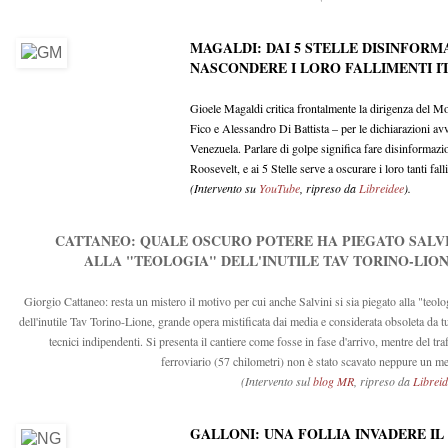
MAGALDI: DAI 5 STELLE DISINFORM
NASCONDERE I LORO FALLIMENTI I
Gioele Magaldi critica frontalmente la dirigenza del 
Fico e Alessandro Di Battista – per le dichiarazioni avve
Venezuela. Parlare di golpe significa fare disinformazi
Roosevelt, e ai 5 Stelle serve a oscurare i loro tanti fal
(Intervento su
YouTube
, ripreso da
Libreidee
).
CATTANEO: QUALE OSCURO POTERE HA PIEGATO SALVI
ALLA "TEOLOGIA" DELL'INUTILE TAV TORINO-LIO
Giorgio Cattaneo: resta un mistero il motivo per cui anche Salvini si sia piegato alla "teolo
dell'inutile Tav Torino-Lione, grande opera mistificata dai media e considerata obsoleta da tut
tecnici indipendenti. Si presenta il cantiere come fosse in fase d'arrivo, mentre del tra
ferroviario (57 chilometri) non è stato scavato neppure un me
(Intervento sul
blog MR
, ripreso da
Libreid
GALLONI: UNA FOLLIA INVADERE IL 