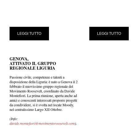
LEGGI TUTTO
LEGGI TUTTO
GENOVA,
ATTIVATO IL GRUPPO
REGIONALE LIGURIA
Passione civile, competenze e talenti a
disposizione della Liguria: è nato a Genova il 2
febbraio il nuovissimo gruppo regionale del
Movimento Roosevelt, coordinato da Davide
Montefiori. La prima riunione, aperta anche ad
amici e conoscenti interessati proporre progetti
da condividere, si è svolta nel locale Moody,
nel centralissimo Largo XII Ottobre.
(Info:
davide.montefiori@movimentoroosevelt.com
).