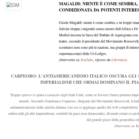
MAGALDI: NIENTE È COME SEMBRA,
CONDIZIONATA DA POTENTI INTERESS
Gioele Magaldi: niente è come sembra, e in troppi sta
Salvini stoppa i migranti senza curarsi dell'Africa e Di 
Merkel inscena la farsa del Trattato di Aquisgrana con
teatro, secondo il presidente del Movimento Roosevelt,
scontrarsi non sono più le nazioni, ma gruppi di interess
supermassonici delle Ur-Lodges.
(Intervento su
YouTube
, ripreso da
Libreidee
).
CARPEORO: L'ANTIAMERICANISMO ITALICO OSCURA GLI 
IMPERIALISMI CHE ORMAI DOMINANO IL PI
Troppo spesso si spara a casaccio sugli Stati Uniti, come se fossero l'unica potenza impe
mondo. Secondo Gianfranco Carpeoro, dirigente del Movimento Roosevelt, il trad
antiamericanismo della sinistra italiana (cui ora si aggiunge quello del web complottista)
ombra tutti gli altri imperialismi, condotti da paesi non democratici, divenuti ormai co-pro
del grande gioco della geopolitica m
(Intervento su
Y