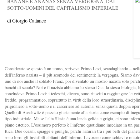
BANANE E ANANAS SENZA VERGOGNA, DAI
SOTTO-UOMINI DEL CAPITALISMO IMPERIALE
di Giorgio Cattaneo
Considerate se questo è un uomo, scriveva Primo Levi, scandagliando – nella
dell'inferno nazista – il più scomodo dei sentimenti: la vergogna. Siamo dav
uno di noi anche il soldato Franz, poi diventato un mostro nazista solo perc
banchi di scuola? Noi e il nazista abbiamo lo stesso Dna, la stessa biologia, 
concludeva Primo Levi: i tedeschi, diceva, sono riusciti a raggiungere le vet
freddo, programmatico, soprattutto in virtù della loro straordinaria, discipli
prigioniero a sotto-uomo e il carceriere ad automa: senza questa doppia opera
Quello di Auschwitz è passato giustamente alla storia come esempio di ineg
tipo industriale. Ma se l'alta Slesia è una landa gelida e grigia, ci sono infer
piano estetico. L'ossimoro perfetto è l'inferno quotidiano insediato in un par
Rica. Due oceani, spiagge e giungle, parchi naturali tra i più belli del pianet
sono loro: gli invisibili abitanti dell'inferno. Lavorano come schiavi e muoio