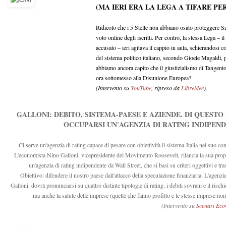
(MA IERI ERA LA LEGA A TIFARE PER
Ridicolo che i 5 Stelle non abbiano osato proteggere Sa
voto online degli iscritti. Per contro, la stessa Lega – i
accusato – ieri agitava il cappio in aula, schierandosi coi
del sistema politico italiano, secondo Gioele Magaldi
abbiamo ancora capito che il giustizialismo di Tangentop
ora sottomesso alla Disunione Europea?
(Intervento su
YouTube
, ripreso da
Libreidee
).
GALLONI: DEBITO, SISTEMA-PAESE E AZIENDE. DI QUESTO
OCCUPARSI UN'AGENZIA DI RATING INDIPEN
Ci serve un'agenzia di rating capace di pesare con obiettività il sistema-Italia nel suo c
L'economista Nino Galloni, vicepresidente del Movimento Roosevelt, rilancia la sua prop
un'agenzia di rating indipendente da Wall Street, che si basi su criteri oggettivi e tra
Obiettivo: difendere il nostro paese dall'attacco della speculazione finanziaria. L'agenzi
Galloni, dovrà pronunciarsi su quattro distinte tipologie di rating: i debiti sovrani e il risch
ma anche la salute delle imprese (quelle che fanno profitto e le stesse imprese non
(Intervento su
Scenari Eco