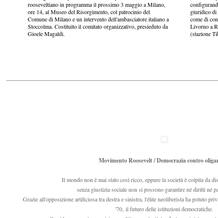
rooseveltiano in programma il prossimo 3 maggio a Milano,
configurand
ore 14, al Museo del Risorgimento, col patrocinio del
giuridico di
Comune di Milano e un intervento dell'ambasciatore italiano a
come di cons
Stoccolma. Costituito il comitato organizzativo, presieduto da
Livorno a R
Gioele Magaldi.
(stazione Ti
Movimento Roosevelt / Democrazia contro oliga
Il mondo non è mai stato così ricco, eppure la società è colpita da di
senza giustizia sociale non si possono garantire né diritti né p
Grazie all'opposizione artificiosa tra destra e sinistra, l'élite neoliberista ha potuto p
'70, il futuro delle istituzioni democratiche.