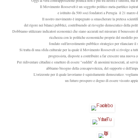
Oggi la vera contrapposizione politica non è più tra destra e sinistra, ma 
Il Movimento Roosevelt è un soggetto politico meta-partitico ispir
e istituito da 500 soci fondatori a Perugia il 21 marzo 
Il nostro movimento è impegnato a smascherare la pretesa scientifi
del rigore nei bilanci pubblici, contribuendo al risveglio democratico della polit
Dobbiamo utilizzare indicatori economici che siano accurati nel misurare il benessere del
ricchezza con le politiche economiche proprie del modello po
fondato sull'investimento pubblico strategico per rilanciare il 
Si tratta di una sfida culturale per la quale il Movimento Roosevelt si rivolge a tu
progressista, disposte a contribuire a far crescere una nuova 
Per ridiventare cittadini e smettere di essere "sudditi" di anonimi tecnocrati, al serviz
abbiamo bisogno della consapevolezza, del supporto e dell'imp
L'orizzonte per il quale lavoriamo è squisitamente democratico: vogliamo re
un futuro prospero e degno di essere vissuto appi