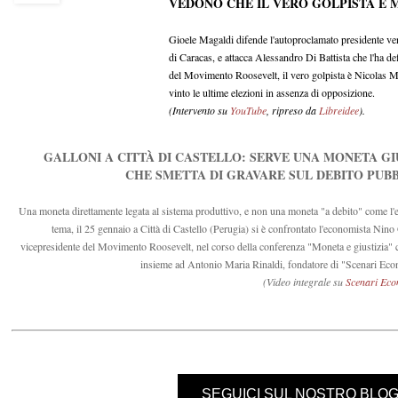
VEDONO CHE IL VERO GOLPISTA È
Gioele Magaldi difende l'autoproclamato presidente v
di Caracas, e attacca Alessandro Di Battista che l'ha de
del Movimento Roosevelt, il vero golpista è Nicolas Ma
vinto le ultime elezioni in assenza di opposizione.
(Intervento su
YouTube
, ripreso da
Libreidee
).
GALLONI A CITTÀ DI CASTELLO: SERVE UNA MONETA GI
CHE SMETTA DI GRAVARE SUL DEBITO PUB
Una moneta direttamente legata al sistema produttivo, e non una moneta "a debito" come l'e
tema, il 25 gennaio a Città di Castello (Perugia) si è confrontato l'economista Nino
vicepresidente del Movimento Roosevelt, nel corso della conferenza "Moneta e giustizia" 
insieme ad Antonio Maria Rinaldi, fondatore di "Scenari Eco
(Video integrale su
Scenari Eco
SEGUICI SUL NOSTRO BLO