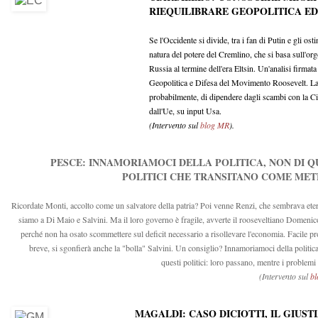
RIEQUILIBRARE GEOPOLITICA ED
Se l'Occidente si divide, tra i fan di Putin e gli os
natura del potere del Cremlino, che si basa sull'or
Russia al termine dell'era Eltsin. Un'analisi firmat
Geopolitica e Difesa del Movimento Roosevelt. La 
probabilmente, di dipendere dagli scambi con la Cin
dall'Ue, su input Usa.
(Intervento sul
blog MR
).
PESCE: INNAMORIAMOCI DELLA POLITICA, NON DI Q
POLITICI CHE TRANSITANO COME ME
Ricordate Monti, accolto come un salvatore della patria? Poi venne Renzi, che sembrava ete
siamo a Di Maio e Salvini. Ma il loro governo è fragile, avverte il rooseveltiano Domenic
perché non ha osato scommettere sul deficit necessario a risollevare l'economia. Facile pr
breve, si sgonfierà anche la "bolla" Salvini. Un consiglio? Innamoriamoci della politica
questi politici: loro passano, mentre i problemi
(Intervento sul
b
MAGALDI: CASO DICIOTTI, IL GIUS