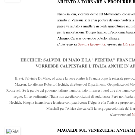
AIUTATO A TORNARE A PRODURRE B
Nino Galloni, vicepresidente del Movimento Roosevelt, 
armato in Venezuela: la crisi politica devono risolverla
paese va aiutato a rimettere in piedi agricoltura e indust
per le importazioni. Troppo fragile, un'economia basata 
Almeno, Caracas dovrebbe poterlo raffinare.
(Intervento su
Scenari Economici
, ripreso da
Libreide
HECHICH: SALVINI, DI MAIO E LA "PERFIDA" FRANCI
VORREBBE CALPESTARE L'ITALIA ANCHE IN A
Bravi, Salvini e Di Maio, ad alzare la voce contro la Francia dopo le reiterate provoc
Macron. Lo afferma Roberto Hechich, direttore del Dipartimento Geopolitica del M
Roosevelt. Se le parole del governo italiano hanno irritato i francesi vuol dire che hanno co
segno. Un avvertimento: l'Italia non accetta condizioni di sudditanza. Però non basta:
Hechich, bisogna intensificare le intese con paesi come l'Algeria e la Tunisia e proporre 
Marshall per l'Africa che cancelli la vergogna coloniale del fr
(Intervento sul
b
MAGALDI SUL VENEZUELA: ANTIAME