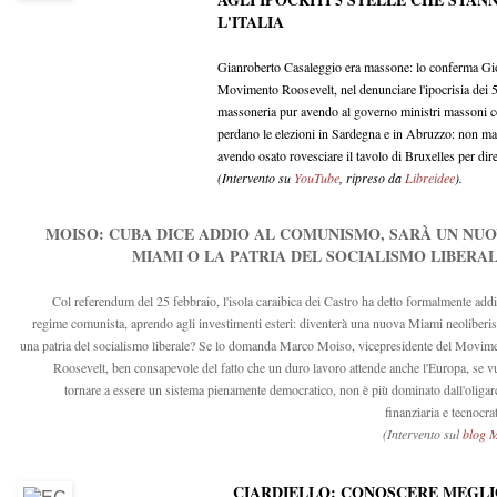
L'ITALIA
Gianroberto Casaleggio era massone: lo conferma Gio
Movimento Roosevelt, nel denunciare l'ipocrisia dei 5
massoneria pur avendo al governo ministri massoni 
perdano le elezioni in Sardegna e in Abruzzo: non m
avendo osato rovesciare il tavolo di Bruxelles per dire
(Intervento su
YouTube
, ripreso da
Libreidee
).
MOISO: CUBA DICE ADDIO AL COMUNISMO, SARÀ UN NU
MIAMI O LA PATRIA DEL SOCIALISMO LIBERA
Col referendum del 25 febbraio, l'isola caraibica dei Castro ha detto formalmente addi
regime comunista, aprendo agli investimenti esteri: diventerà una nuova Miami neoliberis
una patria del socialismo liberale? Se lo domanda Marco Moiso, vicepresidente del Movim
Roosevelt, ben consapevole del fatto che un duro lavoro attende anche l'Europa, se v
tornare a essere un sistema pienamente democratico, non è più dominato dall'oligar
finanziaria e tecnocrat
(Intervento sul
blog 
CIARDIELLO: CONOSCERE MEGLIO