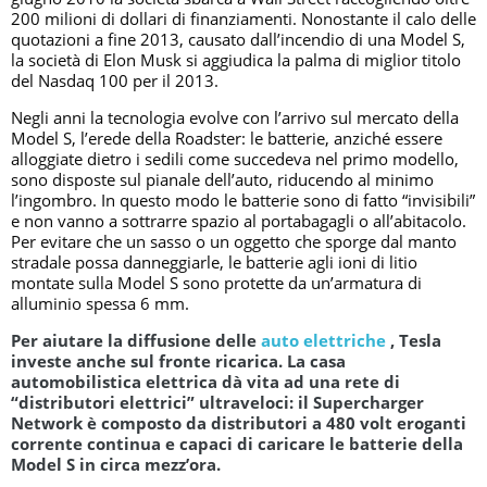
200 milioni di dollari di finanziamenti. Nonostante il calo delle
quotazioni a fine 2013, causato dall’incendio di una Model S,
la società di Elon Musk si aggiudica la palma di miglior titolo
del Nasdaq 100 per il 2013.
Negli anni la tecnologia evolve con l’arrivo sul mercato della
Model S, l’erede della Roadster: le batterie, anziché essere
alloggiate dietro i sedili come succedeva nel primo modello,
sono disposte sul pianale dell’auto, riducendo al minimo
l’ingombro. In questo modo le batterie sono di fatto “invisibili”
e non vanno a sottrarre spazio al portabagagli o all’abitacolo.
Per evitare che un sasso o un oggetto che sporge dal manto
stradale possa danneggiarle, le batterie agli ioni di litio
montate sulla Model S sono protette da un’armatura di
alluminio spessa 6 mm.
Per aiutare la diffusione delle
auto elettriche
, Tesla
investe anche sul fronte ricarica. La casa
automobilistica elettrica dà vita ad una rete di
“distributori elettrici” ultraveloci: il Supercharger
Network è composto da distributori a 480 volt eroganti
corrente continua e capaci di caricare le batterie della
Model S in circa mezz’ora.