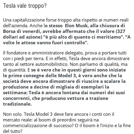
Tesla vale troppo?
Una capitalizzazione forse troppo alta rispetto ai numeri reali
dell’azienda. Anche l
o stesso Elon Musk, alla chiusura di
Borsa di venerdi, avrebbe affermato che il valore (327
dollari ad azione) “è più alto di quanto ci meritiamo”. “A
volte le attese vanno fuori controllo”.
Il fondatore e amministratore delegato, prova a portare tutti
con i piedi per terra. E in effetti, Tesla deve ancora dimostrare
tanto al settore automobilistico. Non parliamo di qualità, ma
di quantità. E
se è vero che in questi giorni sono iniziate
le prime consegne delle Model 3, è vero anche che la
società deve ancora dimostrare di riuscire a scalare la
produzione a decine di migliaia di esemplari la
settimana: Tesla è ancora lontana dai numeri dei suoi
concorrenti, che producono vetture a trazione
tradizionale.
Non solo. Tesla Model 3 deve fare ancora i conti con il
mercato reale: al boom di preordini seguirà na
commericializzazione di successo? O il boom è l’inizio e la fine
del tutto?