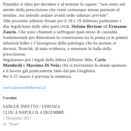
Palumbo si ritira per decidere e al termine fa sapere: “non entro nel
merito della prescrizione che verrà comunque tenuta presente al
termine, ma intendo andare avanti nelle udienze previste”.
Alle prossime udienze fissate per il 18 e 19 febbraio parleranno i
due legali-base delle altre parti civili,
Stefano Bertone
ed
Ermanno
Zancla
. Che sono chiamati a suffragare quel nesso di causalità
fondamentale per dimostrare la connessione tra la prima (o le prime)
infusioni killer e l’insorgenza della patologia che ha portato ai
decessi. Nonchè, di tutta evidenza, a smontate la balla della
prescrizione.
Seguiranno poi i legali della difesa (Alfonso Stile,
Carla
Manduchi
e
Massimo Di Noia
) che si troveranno la strada spianata
e il lavoro già praticamente fatto dal pm Giugliano.
Per il 25 marzo è prevista la sentenza.
www.lavocedellevoci.it
Correlati
SANGUE INFETTO / UDIENZA
CLOU A NAPOLI IL 4 DICEMBRE
1 Dicembre 2017
In "News"