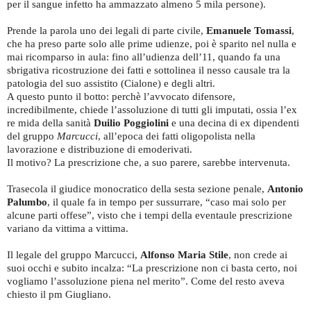
per il sangue infetto ha ammazzato almeno 5 mila persone).
Prende la parola uno dei legali di parte civile,
Emanuele
Tomassi
,
che ha preso parte solo alle prime udienze, poi è sparito nel nulla e
mai ricomparso in aula: fino all’udienza dell’11, quando fa una
sbrigativa ricostruzione dei fatti e sottolinea il nesso causale tra la
patologia del suo assistito (Cialone) e degli altri.
A questo punto il botto: perchè l’avvocato difensore,
incredibilmente, chiede l’assoluzione di tutti gli imputati, ossia l’ex
re mida della sanità
Duilio Poggiolini
e una decina di ex dipendenti
del gruppo
Marcucci
, all’epoca dei fatti oligopolista nella
lavorazione e distribuzione di emoderivati.
Il motivo? La prescrizione che, a suo parere, sarebbe intervenuta.
Trasecola il giudice monocratico della sesta sezione penale,
Antonio
Palumbo
, il quale fa in tempo per sussurrare, “caso mai solo per
alcune parti offese”, visto che i tempi della eventaule prescrizione
variano da vittima a vittima.
Il legale del gruppo Marcucci,
Alfonso Maria Stile
, non crede ai
suoi occhi e subito incalza: “La prescrizione non ci basta certo, noi
vogliamo l’assoluzione piena nel merito”. Come del resto aveva
chiesto il pm Giugliano.