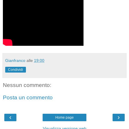
Gianfranco
alle
19:00
Condividi
Nessun commento:
Posta un commento
‹
›
Home page
Visualizza versione web