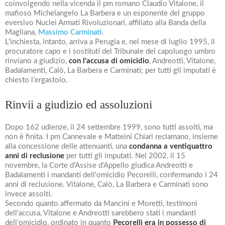
coinvolgendo nella vicenda il pm romano Claudio Vitalone, il
mafioso Michelangelo La Barbera e un esponente del gruppo
eversivo Nuclei Armati Rivoluzionari, affiliato alla Banda della
Magliana,
Massimo Carminati
.
L'inchiesta, intanto, arriva a Perugia e, nel mese di luglio 1995, il
procuratore capo e i sostituti del Tribunale del capoluogo umbro
rinviano a giudizio,
con l'accusa di omicidio
, Andreotti, Vitalone,
Badalamenti, Calò, La Barbera e Carminati; per tutti gli imputati è
chiesto l'ergastolo.
Rinvii a giudizio ed assoluzioni
Dopo 162 udienze, il 24 settembre 1999, sono tutti assolti, ma
non è finita. I pm Cannevale e Matteini Chiari reclamano, insieme
alla concessione delle attenuanti, una
condanna a ventiquattro
anni di reclusione
per tutti gli imputati. Nel 2002, il 15
novembre, la Corte d'Assise d'Appello giudica Andreotti e
Badalamenti i mandanti dell'omicidio Pecorelli, confermando i 24
anni di reclusione. Vitalone, Calò, La Barbera e Carminati sono
invece assolti.
Secondo quanto affermato da Mancini e Moretti, testimoni
dell'accusa, Vitalone e Andreotti sarebbero stati i mandanti
dell'omicidio, ordinato in quanto
Pecorelli era in possesso di