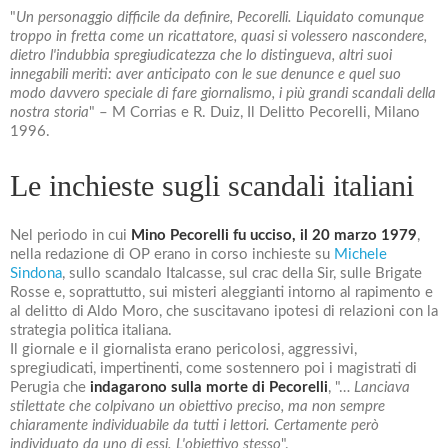
"
Un personaggio difficile da definire, Pecorelli. Liquidato comunque
troppo in fretta come un ricattatore, quasi si volessero nascondere,
dietro l'indubbia spregiudicatezza che lo distingueva, altri suoi
innegabili meriti: aver anticipato con le sue denunce e quel suo
modo davvero speciale di fare giornalismo, i più grandi scandali della
nostra storia
" – M Corrias e R. Duiz, Il Delitto Pecorelli, Milano
1996.
Le inchieste sugli scandali italiani
Nel periodo in cui
Mino Pecorelli fu ucciso, il 20 marzo 1979
,
nella redazione di OP erano in corso inchieste su
Michele
Sindona
, sullo scandalo Italcasse, sul crac della Sir, sulle Brigate
Rosse e, soprattutto, sui misteri aleggianti intorno al rapimento e
al delitto di Aldo Moro, che suscitavano ipotesi di relazioni con la
strategia politica italiana.
Il giornale e il giornalista erano pericolosi, aggressivi,
spregiudicati, impertinenti, come sostennero poi i magistrati di
Perugia che
indagarono sulla morte di Pecorelli
, "…
Lanciava
stilettate che colpivano un obiettivo preciso, ma non sempre
chiaramente individuabile da tutti i lettori. Certamente però
individuato da uno di essi. L'obiettivo stesso
".