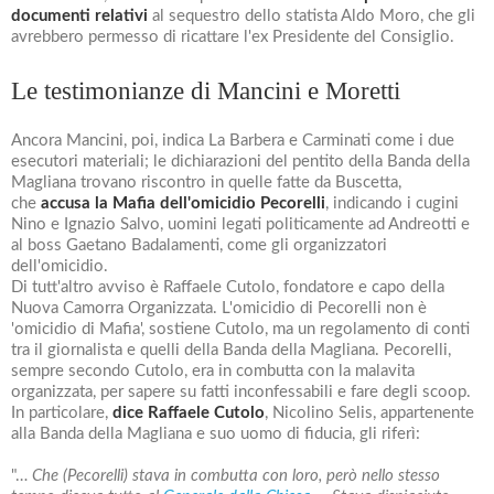
documenti relativi
al sequestro dello statista Aldo Moro, che gli
avrebbero permesso di ricattare l'ex Presidente del Consiglio.
Le testimonianze di Mancini e Moretti
Ancora Mancini, poi, indica La Barbera e Carminati come i due
esecutori materiali; le dichiarazioni del pentito della Banda della
Magliana trovano riscontro in quelle fatte da Buscetta,
che
accusa la Mafia dell'omicidio Pecorelli
, indicando i cugini
Nino e Ignazio Salvo, uomini legati politicamente ad Andreotti e
al boss Gaetano Badalamenti, come gli organizzatori
dell'omicidio.
Di tutt'altro avviso è Raffaele Cutolo, fondatore e capo della
Nuova Camorra Organizzata. L'omicidio di Pecorelli non è
'omicidio di Mafia', sostiene Cutolo, ma un regolamento di conti
tra il giornalista e quelli della Banda della Magliana. Pecorelli,
sempre secondo Cutolo, era in combutta con la malavita
organizzata, per sapere su fatti inconfessabili e fare degli scoop.
In particolare,
dice Raffaele Cutolo
, Nicolino Selis, appartenente
alla Banda della Magliana e suo uomo di fiducia, gli riferì:
"…
Che (Pecorelli) stava in combutta con loro, però nello stesso