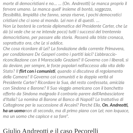
morte di democristiani e no… … (On. Andreotti) Le manca proprio il
fervore umano. Le manca quell' insieme di bontà, saggezza,
flessibilità, limpidità che fanno, senza riserve, i pochi democratici
cristiani che ci sono al mondo. Lei non è di questi. …
Non Le basterà la cortesia diplomatica del Presidente Carter, che Le
dà (si vede che se ne intende poco) tutti i successi del trentennio
democristiano, per passare alla storia. Passerà alla triste cronaca,
soprattutto ora, che Le si addice.
Che cosa ricordare di Lei? La fondazione della corrente Primavera,
per condizionare De Gasperi contro i partiti laici? L'abbraccio-
riconciliazione con il Maresciallo Graziani? Il Governo con i liberali, sì
da deviare, per sempre, le forze popolari nell'accesso alla vita dello
Stato? Il
flirt con i comunisti
, quando si discuteva di regolamento
della Camera? Il Governo coi comunisti e la doppia verità al
Presidente Carter? Ricordare la Sua, del resto confessata, amicizia
con Sindona e Barone? Il Suo viaggio americano con il banchetto
offerto da Sindona malgrado il contrario parere dell'Ambasciatore
d'Italia? La nomina di Barone al Banco di Napoli? La trattativa di
Caltagirone per la successione di Arcaini?
Perché Ella,
On. Andreotti,
ha un uomo
non di secondo, ma di primo piano con Lei; non loquace,
ma un uomo che capisce e sa fare
".
Giulio Andreotti e il caso Pecorelli