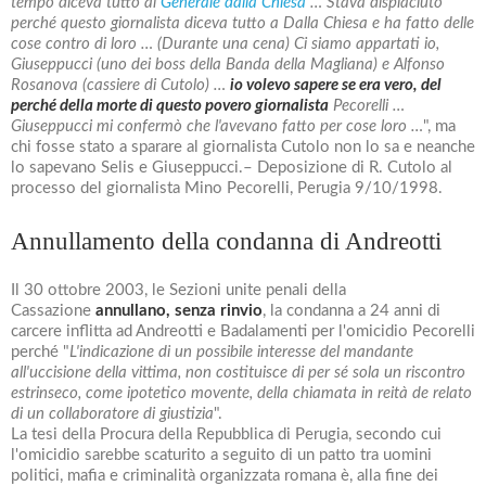
tempo diceva tutto al
Generale dalla Chiesa
… Stava dispiaciuto
perché questo giornalista diceva tutto a Dalla Chiesa e ha fatto delle
cose contro di loro … (Durante una cena) Ci siamo appartati io,
Giuseppucci (uno dei boss della Banda della Magliana) e Alfonso
Rosanova (cassiere di Cutolo) …
io volevo sapere se era vero, del
perché della morte di questo povero giornalista
Pecorelli …
Giuseppucci mi confermò che l'avevano fatto per cose loro …
", ma
chi fosse stato a sparare al giornalista Cutolo non lo sa e neanche
lo sapevano Selis e Giuseppucci.– Deposizione di R. Cutolo al
processo del giornalista Mino Pecorelli, Perugia 9/10/1998.
Annullamento della condanna di Andreotti
Il 30 ottobre 2003, le Sezioni unite penali della
Cassazione
annullano, senza rinvio
, la condanna a 24 anni di
carcere inflitta ad Andreotti e Badalamenti per l'omicidio Pecorelli
perché "
L'indicazione di un possibile interesse del mandante
all'uccisione della vittima, non costituisce di per sé sola un riscontro
estrinseco, come ipotetico movente, della chiamata in reità de relato
di un collaboratore di giustizia
".
La tesi della Procura della Repubblica di Perugia, secondo cui
l'omicidio sarebbe scaturito a seguito di un patto tra uomini
politici, mafia e criminalità organizzata romana è, alla fine dei