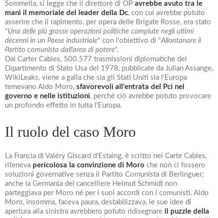
Sommella, si legge che il direttore di OP
avrebbe avuto tra le
mani il memoriale del leader della Dc
, con cui avrebbe potuto
asserire che il rapimento, per opera delle Brigate Rosse, era stato
"
Una delle più grosse operazioni politiche compiute negli ultimi
decenni in un Paese industriale
" con l'obiettivo di "
Allontanare il
Partito comunista dall'area di potere
".
Dai Carter Cables, 500.577 trasmissioni diplomatiche del
Dipartimento di Stato Usa del 1978, pubblicate da Julian Assange,
WikiLeaks, viene a galla che sia gli Stati Uniti sia l'Europa
temevano Aldo Moro,
sfavorevoli all'entrata del Pci nel
governo e nelle istituzioni
, perché ciò avrebbe potuto provocare
un profondo effetto in tutta l'Europa.
Il ruolo del caso Moro
La Francia di Valéry Giscard d'Estaing, è scritto nei Carte Cables,
riteneva
pericolosa la convinzione di Moro
che non ci fossero
soluzioni governative senza il Partito Comunista di Berlinguer;
anche la Germania del cancelliere Helmut Schmidt non
parteggiava per Moro né per i suoi accordi con i comunisti. Aldo
Moro, insomma, faceva paura, destabilizzava, le sue idee di
apertura alla sinistra avrebbero potuto ridisegnare
il puzzle della