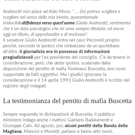
Andreotti non piace ad Aldo Moro:
" … (Io) potevo scegliere e
scegliere nel senso della mia innata, quarantennale
irriducibile
diffidenza verso quest'uomo
(Giulio Andreotti), sentimento
che è un dato psicologico che mi sono sempre rifiutato, ed ancor
oggi mi rifiuto, di approfondire e di motivare".
Il senatore Giulio Andreotti entra nel caso Pecorelli proprio
perché, secondo le ipotesi che rimbalzano da un quotidiano
all'altro,
il giornalista era in possesso di informazioni
pregiudizievoli
per l'ex presidente del consiglio. C'è da tenere in
considerazione, però, che dette ipotesi, scatenate dalla
deposizione del pentito di mafia Tommaso Buscetta, non sono
supportate da fatti oggettivi. Ma i giudici ignorano la
considerazione e il 14 aprile 1993 Giulio Andreotti è iscritto nel
registro degli indagati.
La testimonianza del pentito di mafia Buscetta
Sempre seguendo le dichiarazioni di Buscetta, il pubblico
ministero indaga anche i mafiosi Gaetano Badalamenti e
Giuseppe Calò. Ad agosto, poi,
alcuni pentiti della Banda della
Magliana
, Mancini e Moretti, parlano e fanno altri nomi,