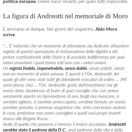
politica europea
, creare nuovi incastri, per quasi tutti impossibili.
La figura di Andreotti nel memoriale di Moro
E arriviamo al dunque. Nei giorni del sequestro,
Aldo Moro
scrive
:
"
… E' naturale che un momento di attenzione sia dedicato all'austero
regista di questa operazione di restaurazione della dignità e del
potere costituzionale dello Stato e di assoluta indifferenza per quei
valori umanitari i quali fanno tutt'uno con i valori umani.
Un
regista freddo, impenetrabile, senza dubbi
, senza palpiti, senza
mai un momento di pietà umana. E questi è l'On. Andreotti, del
quale gli altri sono stati tutti gli obbedienti esecutori di ordini. … (Mi
sarei atteso che) … l'On. Andreotti, grato dell'investitura che gli
avevo dato, desideroso di fruire di quel consiglio che con animo
veramente aperto mi ripromettevo di non fargli mai mancare, si
sarebbe agitato, si sarebbe preoccupato, avrebbe temuto un vuoto,
avrebbe pensato si potesse sospettare che, visto com'erano andate
le cose, preferisse non avere consiglieri e quelli suoi propri inviarli
invece alle Brigate Rosse.
Nulla di quello che pensavo o temevo è invece accaduto.
Andreotti
sarebbe stato il padrone della D.C
., anzi padrone della vita e della