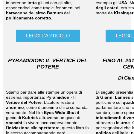
in perenne
lotta
gli uni con gli altri,
esempio gli
USA
. M
esponendoci come tragici fenomeni nel
degli esteri
, era st
baraccone
del
circo Barnum
del
morte da
Kissinger
politicamente corretto
...
LEGGI L'ARTICOLO
LEGGI 
PYRAMIDION: IL VERTICE DEL
FINO AL 20
POTERE
GEN
Di Gia
Stiamo per dare alle stampe un'opera di
Di seguito presentia
estrema importanza:
Pyramidion - Il
di
Gianni Lannes
s
Vertice del Potere
. L'autore resterà
politiche e sul
quadr
anonimo
, come è anonimo chi ci comanda
parlamentare che ne
veramente. Nel film
Eyes Wide Shut
il
sembra, come spess
genio di
Kubrick
attraverso un gioco di
intendimenti diver
specchi
fa vivere inconsapevolmente
attraverso le
urne
. 
l'
iniziazione
allo
spettatore
, questo libro fa
per segnalarvi che l
lo stesso accompagnando però
politica
dell'Italia, 