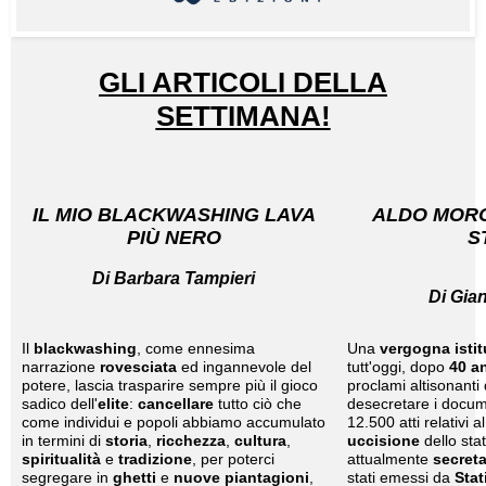
GLI ARTICOLI DELLA
SETTIMANA!
IL MIO BLACKWASHING LAVA
ALDO MORO:
PIÙ NERO
S
Di Barbara Tampieri
Di Gia
Il
blackwashing
, come ennesima
Una
vergogna istit
narrazione
rovesciata
ed ingannevole del
tutt'oggi, dopo
40 a
potere, lascia trasparire sempre più il gioco
proclami altisonanti 
sadico dell'
elite
:
cancellare
tutto ciò che
desecretare i docum
come individui e popoli abbiamo accumulato
12.500 atti relativi a
in termini di
storia
,
ricchezza
,
cultura
,
uccisione
dello sta
spiritualità
e
tradizione
, per poterci
attualmente
secreta
segregare in
ghetti
e
nuove piantagioni
,
stati emessi da
Stat