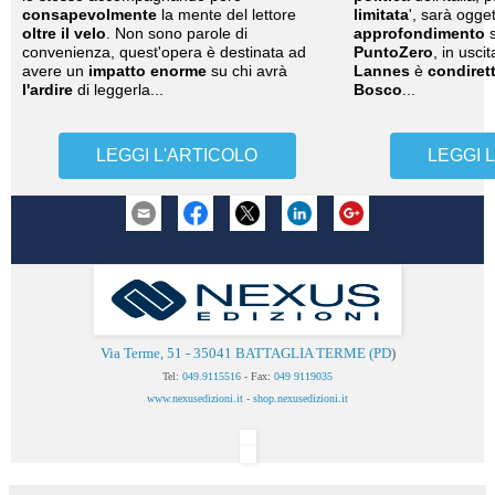
consapevolmente
la mente del lettore
limitata
', sarà ogge
oltre il velo
. Non sono parole di
approfondimento
s
convenienza, quest'opera è destinata ad
PuntoZero
, in uscit
avere un
impatto enorme
su chi avrà
Lannes
è
condiret
l'ardire
di leggerla...
Bosco
...
LEGGI L'ARTICOLO
LEGGI 
Via Terme, 51 - 35041 BATTAGLIA TERME (PD
)
Tel:
049.9115516
- Fax:
049 9119035
www.nexusedizioni.it
-
shop.nexusedizioni.it