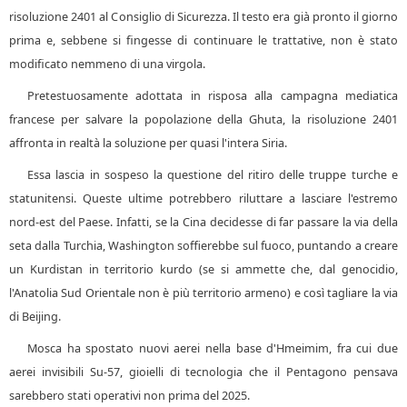
risoluzione 2401 al Consiglio di Sicurezza. Il testo era già pronto il giorno
prima e, sebbene si fingesse di continuare le trattative, non è stato
modificato nemmeno di una virgola.
Pretestuosamente adottata in risposa alla campagna mediatica
francese per salvare la popolazione della Ghuta, la risoluzione 2401
affronta in realtà la soluzione per quasi l'intera Siria.
Essa lascia in sospeso la questione del ritiro delle truppe turche e
statunitensi. Queste ultime potrebbero riluttare a lasciare l'estremo
nord-est del Paese. Infatti, se la Cina decidesse di far passare la via della
seta dalla Turchia, Washington soffierebbe sul fuoco, puntando a creare
un Kurdistan in territorio kurdo (se si ammette che, dal genocidio,
l'Anatolia Sud Orientale non è più territorio armeno) e così tagliare la via
di Beijing.
Mosca ha spostato nuovi aerei nella base d'Hmeimim, fra cui due
aerei invisibili Su-57, gioielli di tecnologia che il Pentagono pensava
sarebbero stati operativi non prima del 2025.