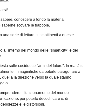
ianza.
arsi!
a sapere, conoscere a fondo la materia,
saperne scovare le trappole.
 una serie di letture, tutte attinenti a queste
all'interno del mondo delle "smart city" e del
e.
sta sulle cosiddette "armi del futuro". In realtà si
a talmente immaginifiche da poterle paragonare a
È quella la direzione verso la quale stanno
ggio.
r comprendere il funzionamento del mondo
nicazione, per poterlo decodificare e, di
debolezze e le distorsioni.