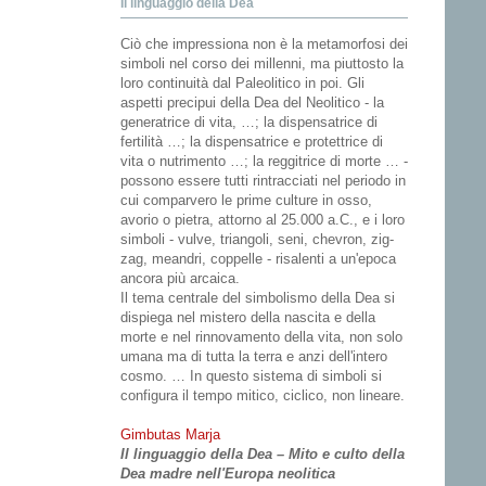
Il linguaggio della Dea
Ciò che impressiona non è la metamorfosi dei
simboli nel corso dei millenni, ma piuttosto la
loro continuità dal Paleolitico in poi. Gli
aspetti precipui della Dea del Neolitico - la
generatrice di vita, …; la dispensatrice di
fertilità …; la dispensatrice e protettrice di
vita o nutrimento …; la reggitrice di morte … -
possono essere tutti rintracciati nel periodo in
cui comparvero le prime culture in osso,
avorio o pietra, attorno al 25.000 a.C., e i loro
simboli - vulve, triangoli, seni, chevron, zig-
zag, meandri, coppelle - risalenti a un'epoca
ancora più arcaica.
Il tema centrale del simbolismo della Dea si
dispiega nel mistero della nascita e della
morte e nel rinnovamento della vita, non solo
umana ma di tutta la terra e anzi dell'intero
cosmo. … In questo sistema di simboli si
configura il tempo mitico, ciclico, non lineare.
Gimbutas Marja
Il linguaggio della Dea – Mito e culto della
Dea madre nell'Europa neolitica