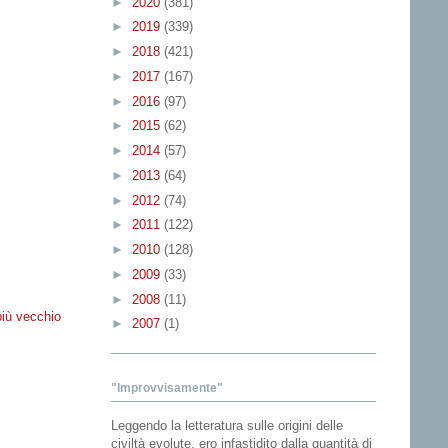
►
2020
(381)
►
2019
(339)
►
2018
(421)
►
2017
(167)
►
2016
(97)
►
2015
(62)
►
2014
(57)
►
2013
(64)
►
2012
(74)
►
2011
(122)
►
2010
(128)
►
2009
(33)
►
2008
(11)
più vecchio
►
2007
(1)
"Improvvisamente"
Leggendo la letteratura sulle origini delle
civiltà evolute, ero infastidito dalla quantità di