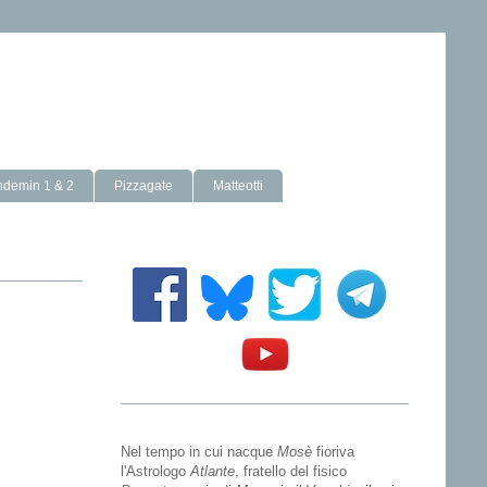
ndemin 1 & 2
Pizzagate
Matteotti
Nel tempo in cui nacque
Mosè
fioriva
l'Astrologo
Atlante
, fratello del fisico