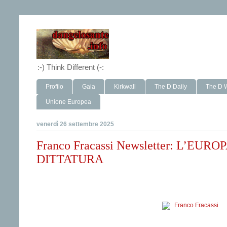
:-) Think Different (-:
Profilo
Gaia
Kirkwall
The D Daily
The D 
Unione Europea
venerdì 26 settembre 2025
Franco Fracassi Newsletter: L’
DITTATURA