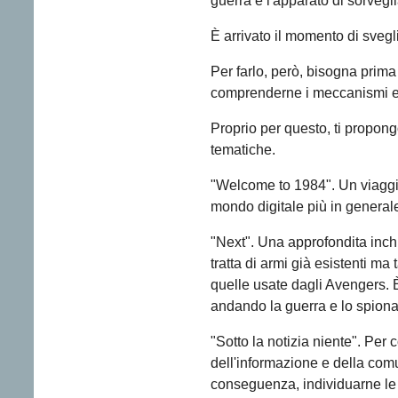
guerra e l'apparato di sorvegl
È arrivato il momento di svegli
Per farlo, però, bisogna prim
comprenderne i meccanismi e 
Proprio per questo, ti propongo
tematiche.
"Welcome to 1984". Un viaggio 
mondo digitale più in general
"Next". Una approfondita inchie
tratta di armi già esistenti m
quelle usate dagli Avengers. 
andando la guerra e lo spiona
"Sotto la notizia niente". Pe
dell'informazione e della comu
conseguenza, individuarne le 