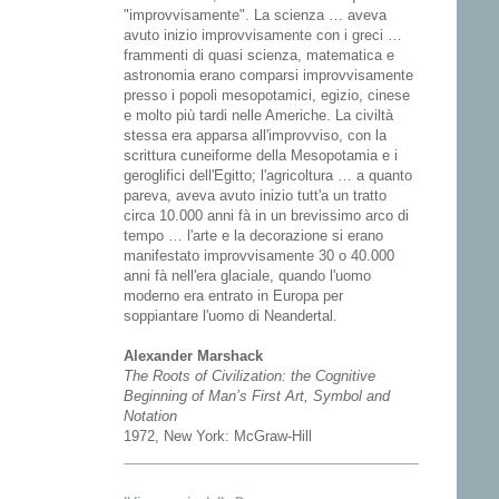
"improvvisamente". La scienza … aveva
avuto inizio improvvisamente con i greci …
frammenti di quasi scienza, matematica e
astronomia erano comparsi improvvisamente
presso i popoli mesopotamici, egizio, cinese
e molto più tardi nelle Americhe. La civiltà
stessa era apparsa all'improvviso, con la
scrittura cuneiforme della Mesopotamia e i
geroglifici dell'Egitto; l'agricoltura … a quanto
pareva, aveva avuto inizio tutt'a un tratto
circa 10.000 anni fà in un brevissimo arco di
tempo … l'arte e la decorazione si erano
manifestato improvvisamente 30 o 40.000
anni fà nell'era glaciale, quando l'uomo
moderno era entrato in Europa per
soppiantare l'uomo di Neandertal.
Alexander Marshack
The Roots of Civilization: the Cognitive
Beginning of Man’s First Art, Symbol and
Notation
1972, New York: McGraw-Hill