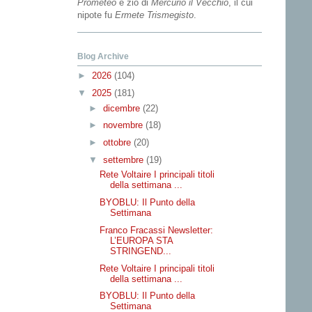
Prometeo
e zio di
Mercurio il Vecchio
, il cui
nipote fu
Ermete Trismegisto
.
Blog Archive
►
2026
(104)
▼
2025
(181)
►
dicembre
(22)
►
novembre
(18)
►
ottobre
(20)
▼
settembre
(19)
Rete Voltaire I principali titoli
della settimana ...
BYOBLU: Il Punto della
Settimana
Franco Fracassi Newsletter:
L’EUROPA STA
STRINGEND...
Rete Voltaire I principali titoli
della settimana ...
BYOBLU: Il Punto della
Settimana