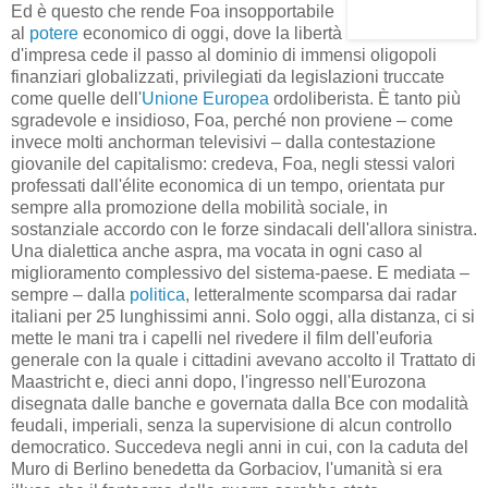
Ed è questo che rende Foa insopportabile
al
potere
economico di oggi, dove la libertà
d'impresa cede il passo al dominio di immensi oligopoli
finanziari globalizzati, privilegiati da legislazioni truccate
come quelle dell'
Unione Europea
ordoliberista. È tanto più
sgradevole e insidioso, Foa, perché non proviene – come
invece molti anchorman televisivi – dalla contestazione
giovanile del capitalismo: credeva, Foa, negli stessi valori
professati dall'élite economica di un tempo, orientata pur
sempre alla promozione della mobilità sociale, in
sostanziale accordo con le forze sindacali dell'allora sinistra.
Una dialettica anche aspra, ma vocata in ogni caso al
miglioramento complessivo del sistema-paese. E mediata –
sempre – dalla
politica
, letteralmente scomparsa dai radar
italiani per 25 lunghissimi anni. Solo oggi, alla distanza, ci si
mette le mani tra i capelli nel rivedere il film dell'euforia
generale con la quale i cittadini avevano accolto il Trattato di
Maastricht e, dieci anni dopo, l'ingresso nell'Eurozona
disegnata dalle banche e governata dalla Bce con modalità
feudali, imperiali, senza la supervisione di alcun controllo
democratico. Succedeva negli anni in cui, con la caduta del
Muro di Berlino benedetta da Gorbaciov, l'umanità si era