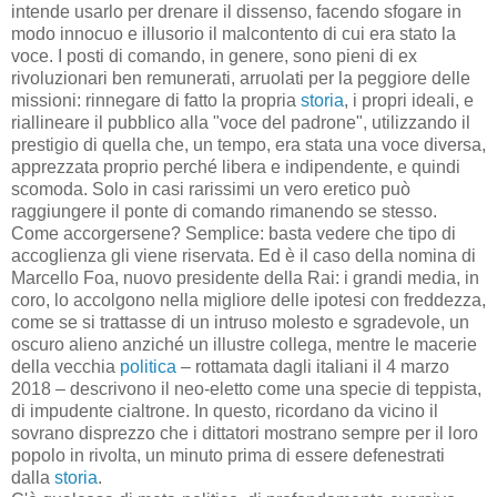
intende usarlo per drenare il dissenso, facendo sfogare in
modo innocuo e illusorio il malcontento di cui era stato la
voce. I posti di comando, in genere, sono pieni di ex
rivoluzionari ben remunerati, arruolati per la peggiore delle
missioni: rinnegare di fatto la propria
storia
, i propri ideali, e
riallineare il pubblico alla "voce del padrone", utilizzando il
prestigio di quella che, un tempo, era stata una voce diversa,
apprezzata proprio perché libera e indipendente, e quindi
scomoda. Solo in casi rarissimi un vero eretico può
raggiungere il ponte di comando rimanendo se stesso.
Come accorgersene? Semplice: basta vedere che tipo di
accoglienza gli viene riservata. Ed è il caso della nomina di
Marcello Foa, nuovo presidente della Rai: i grandi media, in
coro, lo accolgono nella migliore delle ipotesi con freddezza,
come se si trattasse di un intruso molesto e sgradevole, un
oscuro alieno anziché un illustre collega, mentre le macerie
della vecchia
politica
– rottamata dagli italiani il 4 marzo
2018 – descrivono il neo-eletto come una specie di teppista,
di impudente cialtrone. In questo, ricordano da vicino il
sovrano disprezzo che i dittatori mostrano sempre per il loro
popolo in rivolta, un minuto prima di essere defenestrati
dalla
storia
.