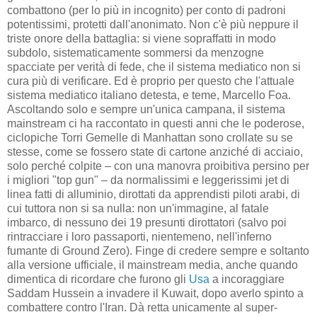
combattono (per lo più in incognito) per conto di padroni
potentissimi, protetti dall'anonimato. Non c'è più neppure il
triste onore della battaglia: si viene sopraffatti in modo
subdolo, sistematicamente sommersi da menzogne
spacciate per verità di fede, che il sistema mediatico non si
cura più di verificare. Ed è proprio per questo che l'attuale
sistema mediatico italiano detesta, e teme, Marcello Foa.
Ascoltando solo e sempre un'unica campana, il sistema
mainstream ci ha raccontato in questi anni che le poderose,
ciclopiche Torri Gemelle di Manhattan sono crollate su se
stesse, come se fossero state di cartone anziché di acciaio,
solo perché colpite – con una manovra proibitiva persino per
i migliori "top gun" – da normalissimi e leggerissimi jet di
linea fatti di alluminio, dirottati da apprendisti piloti arabi, di
cui tuttora non si sa nulla: non un'immagine, al fatale
imbarco, di nessuno dei 19 presunti dirottatori (salvo poi
rintracciare i loro passaporti, nientemeno, nell'inferno
fumante di Ground Zero). Finge di credere sempre e soltanto
alla versione ufficiale, il mainstream media, anche quando
dimentica di ricordare che furono gli
Usa
a incoraggiare
Saddam Hussein a invadere il Kuwait, dopo averlo spinto a
combattere contro l'Iran. Dà retta unicamente al super-