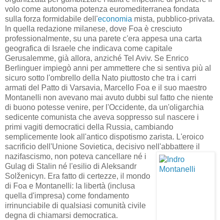
volo come autonoma potenza euromediterranea fondata
sulla forza formidabile dell'
economia
mista, pubblico-privata.
In quella redazione milanese, dove Foa è cresciuto
professionalmente, su una parete c'era appesa una carta
geografica di Israele che indicava come capitale
Gerusalemme, già allora, anziché Tel Aviv. Se Enrico
Berlinguer impiegò anni per ammettere che si sentiva più al
sicuro sotto l'ombrello della Nato piuttosto che tra i carri
armati del Patto di Varsavia, Marcello Foa e il suo maestro
Montanelli non avevano mai avuto dubbi sul fatto che niente
di buono potesse venire, per l'Occidente, da un'oligarchia
sedicente comunista che aveva soppresso sul nascere i
primi vagiti democratici della Russia, cambiando
semplicemente look all'antico dispotismo zarista. L'eroico
sacrificio dell'Unione Sovietica, decisivo nell'abbattere il
nazifascismo, non poteva
cancellare né i
Gulag di Stalin né l'esilio di Aleksandr
Solženicyn. Era fatto di certezze, il mondo
di Foa e Montanelli: la libertà (inclusa
quella d'impresa) come fondamento
irrinunciabile di qualsiasi comunità civile
degna di chiamarsi democratica.