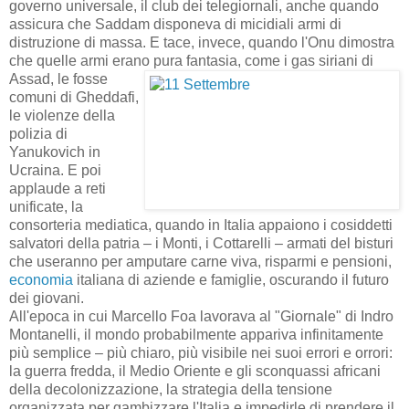
governo universale, il club dei telegiornali, anche quando
assicura che Saddam disponeva di micidiali armi di
distruzione di massa. E tace, invece, quando l'Onu dimostra
che quelle armi erano pura fantasia, come i gas siriani di
Assad, le
fosse
comuni di Gheddafi,
le violenze della
polizia di
Yanukovich in
Ucraina. E poi
applaude a reti
unificate, la
consorteria mediatica, quando in Italia appaiono i cosiddetti
salvatori della patria – i Monti, i Cottarelli – armati del bisturi
che useranno per amputare carne viva, risparmi e pensioni,
economia
italiana di aziende e famiglie, oscurando il futuro
dei giovani.
All'epoca in cui Marcello Foa lavorava al "Giornale" di Indro
Montanelli, il mondo probabilmente appariva infinitamente
più semplice – più chiaro, più visibile nei suoi errori e orrori:
la guerra fredda, il Medio Oriente e gli sconquassi africani
della decolonizzazione, la strategia della tensione
organizzata per gambizzare l'Italia e impedirle di prendere il