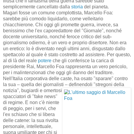
illusa che il fantasma della guerra sarebbe stato
semplicemente cancellato dalla
storia
del pianeta.
Magari fosse un comune complottista, Marcello Foa:
sarebbe più comodo liquidarlo, come velleitario
chiacchierone. Chi oggi gli promette guerra, invece, sa
benissimo che l'ex caporedattore del "Giornale", nonché
docente universitario, nonché feroce critico del sub-
giornalismo odierno, è un vero e proprio disertore. Non era
un eretico: lo è diventato negli ultimi anni, disgustato dallo
spettacolo al quale è stato costretto ad assistere. Per questo,
al di là del reale
potere
che gli conferisce la carica di
presidente Rai, Marcello Foa rappresenta un vero pericolo,
per i malintenzionati che oggi gli danno del traditore.
Nell'Italia corporativa delle caste, ha osato "sparare" contro
la sua – quella dei giornalisti – definendoli "stregoni della
notizia", bugiardi
e omertosi
spacciatori di "fake news"
di regime. E non c'è niente
di peggio, per i servi, che
l'ex schiavo che si libera
delle catene: la sua rivolta
personale, intellettuale,
suona umiliante per chi si