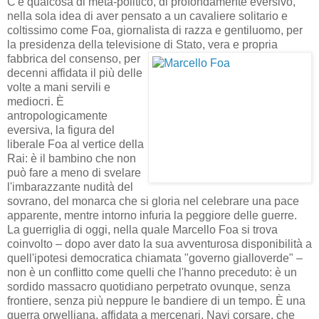
C'è qualcosa di meta-politico, di profondamente eversivo,
nella sola idea di aver pensato a un cavaliere solitario e
coltissimo come Foa, giornalista di razza e gentiluomo, per
la presidenza della televisione di Stato, vera e propria
fabbrica del consenso,
per
decenni affidata il più delle
volte a mani servili e
mediocri. È
antropologicamente
eversiva, la figura del
liberale Foa al vertice della
Rai: è il bambino che non
può fare a meno di svelare
l'imbarazzante nudità del
sovrano, del monarca che si gloria nel celebrare una pace
apparente, mentre intorno infuria la peggiore delle guerre.
La guerriglia di oggi, nella quale Marcello Foa si trova
coinvolto – dopo aver dato la sua avventurosa disponibilità a
quell'ipotesi democratica chiamata "governo gialloverde" –
non è un conflitto come quelli che l'hanno preceduto: è un
sordido massacro quotidiano perpetrato ovunque, senza
frontiere, senza più neppure le bandiere di un tempo. È una
guerra orwelliana, affidata a mercenari. Navi corsare, che