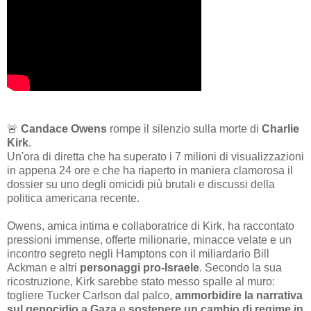
🚨
Candace Owens
rompe il silenzio sulla morte di
Charlie
Kirk
.
Un'ora di diretta che ha superato i 7 milioni di visualizzazioni
in appena 24 ore e che ha riaperto in maniera clamorosa il
dossier su uno degli omicidi più brutali e discussi della
politica americana recente.
Owens, amica intima e collaboratrice di Kirk, ha raccontato
pressioni immense, offerte milionarie, minacce velate e un
incontro segreto negli Hamptons con il miliardario Bill
Ackman e altri
personaggi pro-Israele
. Secondo la sua
ricostruzione, Kirk sarebbe stato messo spalle al muro:
togliere Tucker Carlson dal palco,
ammorbidire la narrativa
sul genocidio a Gaza
e
sostenere un cambio di regime in