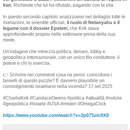
Iran
. Richieste che lui ha rifiutato, pagando con la vita.
In questo secondo capitolo analizziamo nel dettaglio tutte le
rivelazioni, le smentite ufficiali,
il ruolo di Netanyahu e il
legame con il dossier Epstein
, che Kirk stava
approfondendo proprio nelle settimane prima della sua
morte.
Un'indagine che intreccia politica, denaro, lobby e
geopolitica internazionale, con un unico filo conduttore: il
potere e chi lo esercita.
👉 Scrivimi nei commenti cosa ne pensi: coincidono i
tasselli di questo puzzle? È davvero plausibile un
coinvolgimento israeliano nella vicenda? 17 set 2025
#CharlieKirk #CandaceOwens #politica #attualità #notizie
#geopolitica #Israele #USA #misteri #OmegaClick
https://www.youtube.com/watch?v=3p075ztc9X8