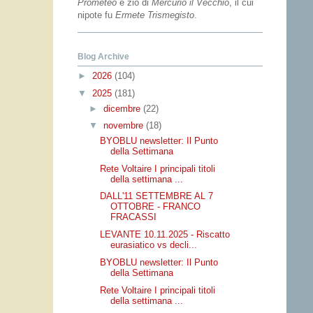
Prometeo
e zio di
Mercurio il Vecchio
, il cui
nipote fu
Ermete Trismegisto
.
Blog Archive
►
2026
(104)
▼
2025
(181)
►
dicembre
(22)
▼
novembre
(18)
BYOBLU newsletter: Il Punto
della Settimana
Rete Voltaire I principali titoli
della settimana ...
DALL'11 SETTEMBRE AL 7
OTTOBRE - FRANCO
FRACASSI
LEVANTE 10.11.2025 - Riscatto
eurasiatico vs decli...
BYOBLU newsletter: Il Punto
della Settimana
Rete Voltaire I principali titoli
della settimana ...