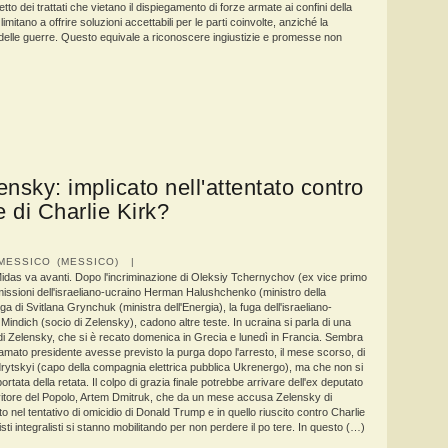
spetto dei trattati che vietano il dispiegamento di forze armate ai confini della
imitano a offrire soluzioni accettabili per le parti coinvolte, anziché la
delle guerre. Questo equivale a riconoscere ingiustizie e promesse non
lensky: implicato nell'attentato contro
e di Charlie Kirk?
MESSICO (MESSICO) |
idas va avanti. Dopo l'incriminazione di Oleksiy Tchernychov (ex vice primo
imissioni dell'israeliano-ucraino Herman Halushchenko (ministro della
uga di Svitlana Grynchuk (ministra dell'Energia), la fuga dell'israeliano-
indich (socio di Zelensky), cadono altre teste. In ucraina si parla di una
di Zelensky, che si è recato domenica in Grecia e lunedì in Francia. Sembra
amato presidente avesse previsto la purga dopo l'arresto, il mese scorso, di
ytskyi (capo della compagnia elettrica pubblica Ukrenergo), ma che non si
rtata della retata. Il colpo di grazia finale potrebbe arrivare dell'ex deputato
rvitore del Popolo, Artem Dmitruk, che da un mese accusa Zelensky di
o nel tentativo di omicidio di Donald Trump e in quello riuscito contro Charlie
isti integralisti si stanno mobilitando per non perdere il po tere. In questo (…)