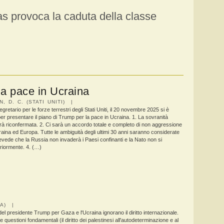
s provoca la caduta della classe
la pace in Ucraina
, D. C. (STATI UNITI) |
gretario per le forze terrestri degli Stati Uniti, il 20 novembre 2025 si è
er presentare il piano di Trump per la pace in Ucraina. 1. La sovranità
arà riconfermata. 2. Ci sarà un accordo totale e completo di non aggressione
aina ed Europa. Tutte le ambiguità degli ultimi 30 anni saranno considerate
prevede che la Russia non invaderà i Paesi confinanti e la Nato non si
riormente. 4. (…)
IA) |
 del presidente Trump per Gaza e l'Ucraina ignorano il diritto internazionale.
 questioni fondamentali (il diritto dei palestinesi all'autodeterminazione e al