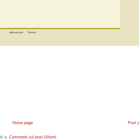
abbonamento
Reclami
Home page
Post 
iti a:
Commenti sul post (Atom)