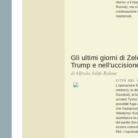
ritorno, e il ri
Russia), ma si l
continuazione 
mantenute.
Gli ultimi giorni di Ze
Trump e nell'uccision
di
Alfredo Jalife-Rahme
CITTÀ DEL 
L'operazione M
ministro), le d
Giustizia), la f
ucraino Tymur M
possibile fuga 
che l'autoprocl
Volodymyr Kudr
aspettasse la po
del partito Se
essere coinvolt
Kirk. I nazional