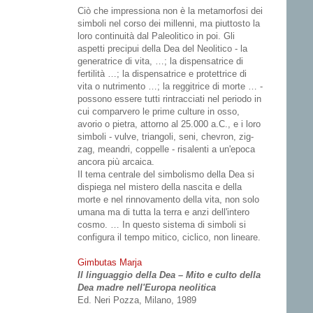
Ciò che impressiona non è la metamorfosi dei
simboli nel corso dei millenni, ma piuttosto la
loro continuità dal Paleolitico in poi. Gli
aspetti precipui della Dea del Neolitico - la
generatrice di vita, …; la dispensatrice di
fertilità …; la dispensatrice e protettrice di
vita o nutrimento …; la reggitrice di morte … -
possono essere tutti rintracciati nel periodo in
cui comparvero le prime culture in osso,
avorio o pietra, attorno al 25.000 a.C., e i loro
simboli - vulve, triangoli, seni, chevron, zig-
zag, meandri, coppelle - risalenti a un'epoca
ancora più arcaica.
Il tema centrale del simbolismo della Dea si
dispiega nel mistero della nascita e della
morte e nel rinnovamento della vita, non solo
umana ma di tutta la terra e anzi dell'intero
cosmo. … In questo sistema di simboli si
configura il tempo mitico, ciclico, non lineare.
Gimbutas Marja
Il linguaggio della Dea – Mito e culto della
Dea madre nell'Europa neolitica
Ed. Neri Pozza, Milano, 1989