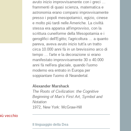
avuto inizio improvvisamente con i greci …
frammenti di quasi scienza, matematica e
astronomia erano comparsi improvvisamente
presso i popoli mesopotamici, egizio, cinese
e molto più tardi nelle Americhe. La civiltà
stessa era apparsa all'improvviso, con la
scrittura cuneiforme della Mesopotamia e i
geroglifici dell'Egitto; l'agricoltura … a quanto
pareva, aveva avuto inizio tutt'a un tratto
circa 10.000 anni fà in un brevissimo arco di
tempo … l'arte e la decorazione si erano
manifestato improvvisamente 30 o 40.000
anni fà nell'era glaciale, quando l'uomo
moderno era entrato in Europa per
soppiantare l'uomo di Neandertal.
Alexander Marshack
The Roots of Civilization: the Cognitive
Beginning of Man’s First Art, Symbol and
Notation
1972, New York: McGraw-Hill
più vecchio
Il linguaggio della Dea