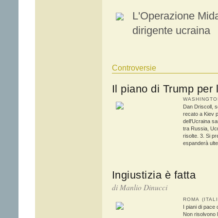
L'Operazione Mida
dirigente ucraina
Controversie
Il piano di Trump per 
WASHINGTON
Dan Driscoll, se
recato a Kiev p
dell'Ucraina s
tra Russia, Ucr
risolte. 3. Si 
espanderà ulte
Ingiustizia è fatta
di Manlio Dinucci
ROMA (ITAL
I piani di pace
Non risolvono le