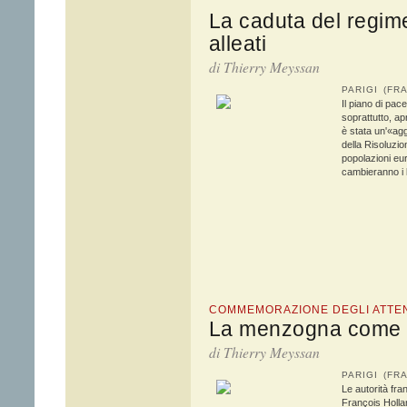
La caduta del regime
alleati
di
Thierry Meyssan
PARIGI (F
Il piano di pac
soprattutto, ap
è stata un'«agg
della Risoluzio
popolazioni eu
cambieranno i l
COMMEMORAZIONE DEGLI ATTEN
La menzogna come 
di
Thierry Meyssan
PARIGI (F
Le autorità fr
François Hollan