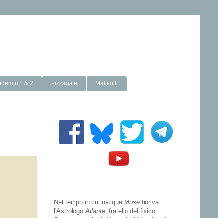
ndemin 1 & 2
Pizzagate
Matteotti
Nel tempo in cui nacque
Mosè
fioriva
l'Astrologo
Atlante
, fratello del fisico