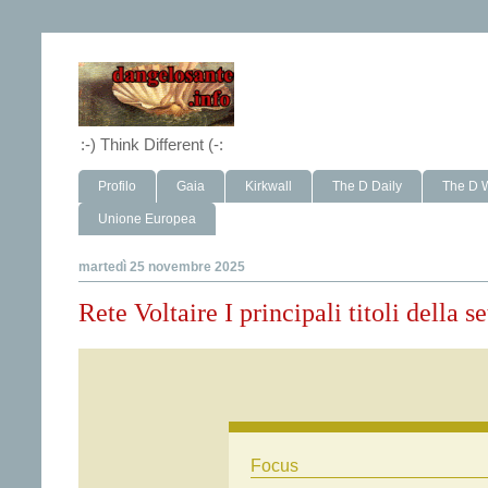
:-) Think Different (-:
Profilo
Gaia
Kirkwall
The D Daily
The D 
Unione Europea
martedì 25 novembre 2025
Rete Voltaire I principali titoli della
Focus