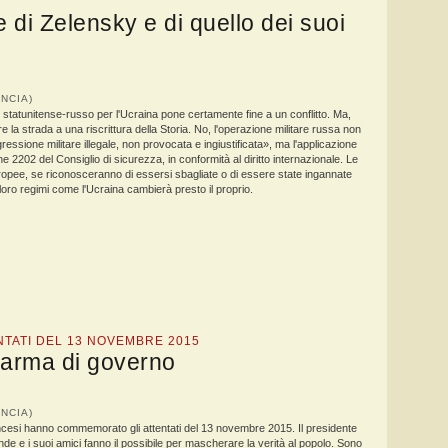
 di Zelensky e di quello dei suoi
RANCIA)
e statunitense-russo per l'Ucraina pone certamente fine a un conflitto. Ma,
re la strada a una riscrittura della Storia. No, l'operazione militare russa non
ressione militare illegale, non provocata e ingiustificata», ma l'applicazione
ne 2202 del Consiglio di sicurezza, in conformità al diritto internazionale. Le
ropee, se riconosceranno di essersi sbagliate o di essere state ingannate
oro regimi come l'Ucraina cambierà presto il proprio.
TATI DEL 13 NOVEMBRE 2015
arma di governo
RANCIA)
ancesi hanno commemorato gli attentati del 13 novembre 2015. Il presidente
de e i suoi amici fanno il possibile per mascherare la verità al popolo. Sono