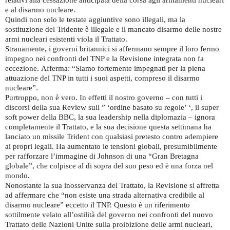
e al disarmo nucleare.
Quindi non solo le testate aggiuntive sono illegali, ma la
sostituzione del Tridente è illegale e il mancato disarmo delle nostre
armi nucleari esistenti viola il Trattato.
Stranamente, i governi britannici si affermano sempre il loro fermo
impegno nei confronti del TNP e la Revisione integrata non fa
eccezione. Afferma: “Siamo fortemente impegnati per la piena
attuazione del TNP in tutti i suoi aspetti, compreso il disarmo
nucleare”.
Purtroppo, non è vero. In effetti il ​​nostro governo – con tutti i
discorsi della sua Review sull ” ‘ordine basato su regole’ ‘, il super
soft power della BBC, la sua leadership nella diplomazia – ignora
completamente il Trattato, e la sua decisione questa settimana ha
lanciato un missile Trident con qualsiasi pretesto contro adempiere
ai propri legali. Ha aumentato le tensioni globali, presumibilmente
per rafforzare l’immagine di Johnson di una “Gran Bretagna
globale”, che colpisce al di sopra del suo peso ed è una forza nel
mondo.
Nonostante la sua inosservanza del Trattato, la Revisione si affretta
ad affermare che “non esiste una strada alternativa credibile al
disarmo nucleare” eccetto il TNP. Questo è un riferimento
sottilmente velato all’ostilità del governo nei confronti del nuovo
Trattato delle Nazioni Unite sulla proibizione delle armi nucleari,