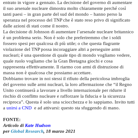
entrato in vigore a gennaio. La decisione del governo di aumentare
il suo arsenale nucleare dimostra molto chiaramente perché così
tanti paesi – in gran parte del sud del mondo – hanno perso la
speranza nel processo del TNP che è stato reso privo di significato
dalle azioni di stati come il nostro.
La decisione di Johnson di aumentare l’arsenale nucleare britannico
è un problema serio. Non è solo che preferiremmo che i soldi
fossero spesi per qualcosa di più utile; o che questa flagrante
violazione del TNP possa incoraggiare altri a perseguire armi
nucleari; è una questione di quale tipo di mondo vogliamo vedere,
quale ruolo vogliamo che la Gran Bretagna giochi e cosa
rappresenta effettivamente. Il riarmo con armi di distruzione di
massa non è qualcosa che possiamo accettare.
Dobbiamo trovare in noi stessi il rifiuto della pericolosa imbroglia
del governo sulle armi nucleari, la loro affermazione che “il Regno
Unito continuerà a lavorare a livello internazionale per ridurre il
rischio di conflitto nucleare e rafforzare la fiducia e la sicurezza
reciproca”. Questa è solo una sciocchezza e lo sappiamo. Invito tutti
a
unirsi a CND
e ad attivarsi: questo sta sfuggendo di mano.
FONTE:
Articolo di
Kate Hudson
per
Global Research
, 18 marzo 2021