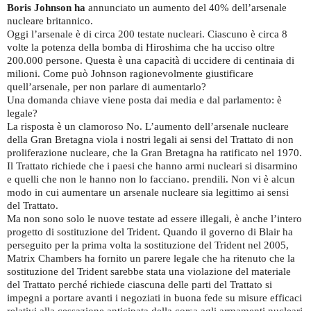
Boris Johnson ha
annunciato un aumento del 40% dell’arsenale
nucleare britannico.
Oggi l’arsenale è di circa 200 testate nucleari. Ciascuno è circa 8
volte la potenza della bomba di Hiroshima che ha ucciso oltre
200.000 persone. Questa è una capacità di uccidere di centinaia di
milioni. Come può Johnson ragionevolmente giustificare
quell’arsenale, per non parlare di aumentarlo?
Una domanda chiave viene posta dai media e dal parlamento: è
legale?
La risposta è un clamoroso No. L’aumento dell’arsenale nucleare
della Gran Bretagna viola i nostri legali ai sensi del Trattato di non
proliferazione nucleare, che la Gran Bretagna ha ratificato nel 1970.
Il Trattato richiede che i paesi che hanno armi nucleari si disarmino
e quelli che non le hanno non lo facciano. prendili. Non vi è alcun
modo in cui aumentare un arsenale nucleare sia legittimo ai sensi
del Trattato.
Ma non sono solo le nuove testate ad essere illegali, è anche l’intero
progetto di sostituzione del Trident. Quando il governo di Blair ha
perseguito per la prima volta la sostituzione del Trident nel 2005,
Matrix Chambers ha fornito un parere legale che ha ritenuto che la
sostituzione del Trident sarebbe stata una violazione del materiale
del Trattato perché richiede ciascuna delle parti del Trattato si
impegni a portare avanti i negoziati in buona fede su misure efficaci
relativi alla cessazione anticipata della corsa agli armamenti nucleari