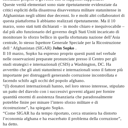
Queste verità elementari sono state ripetutamente evidenziate da
critici espliciti della disastrosa disavventura militare statunitense in
Afghanistan negli ultimi due decenni. Io e molti altri collaboratori di
questa piattaforma li abbiamo realizzati ripetutamente. Ma il 10
marzo, sono stati tutti dichiarati – in modo chiaro e inequivocabile –
dal più alto funzionario del governo degli Stati Uniti incaricato di
monitorare lo sforzo bellico in quella sfortunata nazione dell’Asia
centrale, lo stesso Ispettore Generale Speciale per la Ricostruzione
dell ‘ Afghanistan (SIGAR)
John Sopko
.
Il 10 marzo, Sopko ha espresso proprio questi punti nel verbale
nelle osservazioni preparate pronunciate presso il Centro per gli
studi strategici e internazionali (CSIS) a Washington, DC. Ha
avvertito che gli aiuti statunitensi e internazionali sono il fattore più
importante per distruggerli generando corruzione incontrollata e
facendo schifo agli occhi del popolo afghano.
“(I) donatori internazionali hanno, nel loro stesso interesse, stipulato
un patto del diavolo con i successivi governi afgani per fornire
quantità enormi di assistenza finanziaria che paradossalmente
potrebbe finire per minare l’intero sforzo militare e di
ricostruzione”, ha spiegato Sopko.
“Come SIGAR ha da tempo riportato, cerca straniera ha distorto
l’economia afghana e ha esacerbato il problema della corruzione”,
ha detto.