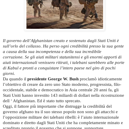
Il governo dell’Afghanistan creato e sostenuto dagli Stati Uniti è
sull’orlo del collasso. Ha perso ogni credibilità presso la sua gente
a causa della sua incompetenza e della sua incredibile
corruzione. Se gli aiuti militari statunitensi e gli enormi apporti di
aiuti internazionali venissero ritirati, i talebani sarebbero alle porte
di Kabul e pronti a conquistare l’intero paese nel giro di pochi
giorni.
Da quando il
presidente George W. Bush
proclamò idioticamente
l’obiettivo di creare da zero uno Stato moderno, progressista, filo-
occidentale, stabile e democratico in Asia centrale 20 anni fa, gli
Stati Uniti hanno investito 143 miliardi di dollari nella ricostruzione
dell ‘ Afghanistan. Ed è stato tutto sprecato.
Oggi, il fattore più importante che distrugge la credibilità del
governo afghano tra il suo stesso popolo non sono gli attacchi e
l’opposizione militare dei talebani ribelli: è l’aiuto internazionale
dominato e diretto dagli Stati Uniti che ha completamente minato e
screditato proprio il governo che si suppone. supportare.