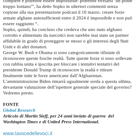
compiere e potrebbe essere impossibile: potrebbe rivelarsi ‘un ponte
troppo lontano'”, ha detto Sopko in ulteriori commenti senza
copione alla sua presentazione podcast il 10 marzo. creare forze
armate afghane autosufficienti entro il 2024 è impossibile e non può
essere raggiunto “.
Sopko, quindi, ha concluso che credeva che uno stato afghano
corrotto e alimentato da narcotici non sarebbe mai stato un partner
affidabile in grado di proteggere se stesso o gli interessi degli Stati
Uniti e di altri donatori.
George W. Bush e Obama si sono categoricamente rifiutate di
riconoscere queste fosche realtà. Tutte queste forze si sono sollevate
con rabbia unita e ipocrita per bloccare i tentativi tentativi del
presidente Donald Trump di riconoscere la realtà e ritirare
finalmente tutte le forze americane dall’Afghanistan.
L’amministrazione Biden rimarrà ugualmente sorda a questa ultima,
devastante valutazione dell’ispettore generale speciale del governo?
Vedremo presto.
FONTE
Global Research
Articolo di Martin Sieff, per 24 anni inviato di guerra del
Washington Times e di United Press International.
www.lavocedellevoci.it