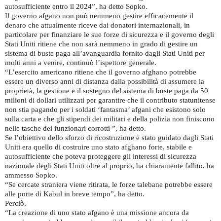
autosufficiente entro il 2024”, ha detto Sopko.
Il governo afgano non può nemmeno gestire efficacemente il
denaro che attualmente riceve dai donatori internazionali, in
particolare per finanziare le sue forze di sicurezza e il governo degli
Stati Uniti ritiene che non sarà nemmeno in grado di gestire un
sistema di buste paga all’avanguardia fornito dagli Stati Uniti per
molti anni a venire, continuò l’ispettore generale.
“L’esercito americano ritiene che il governo afghano potrebbe
essere un diverso anni di distanza dalla possibilità di assumere la
proprietà, la gestione e il sostegno del sistema di buste paga da 50
milioni di dollari utilizzati per garantire che il contributo statunitense
non stia pagando per i soldati ‘fantasma’ afgani che esistono solo
sulla carta e che gli stipendi dei militari e della polizia non finiscono
nelle tasche dei funzionari corrotti ”, ha detto.
Se l’obiettivo dello sforzo di ricostruzione è stato guidato dagli Stati
Uniti era quello di costruire uno stato afghano forte, stabile e
autosufficiente che poteva proteggere gli interessi di sicurezza
nazionale degli Stati Uniti oltre al proprio, ha chiaramente fallito, ha
ammesso Sopko.
“Se cercate straniera viene ritirata, le forze talebane potrebbe essere
alle porte di Kabul in breve tempo”, ha detto.
Perciò,
“La creazione di uno stato afgano è una missione ancora da