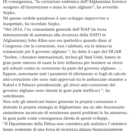
Di conseguenza, “la corruzione endemica dell’Afghanistan fornisce
ossigeno all’insurrezione e mina lo stato afghano”, ha avvertito
Sopko.
Né questo orribile paradosso è uno sviluppo improvviso o
inaspettato, ha ricordato Sopko.
“Nel 2014, l’ex comandante generale dell’ISAF (la forza
internazionale di assistenza alla sicurezza della NATO in
Afghanistan) John Allen non era iperbolico quando disse al
Congresso che la corruzione, non i talebani, era la minaccia
esistenziale per il governo afghano “, ha detto il capo del SIGAR
“Inoltre, i donatori internazionali, inclusi gli Stati Uniti, hanno in
gran parte omesso di usare la loro influenza per insistere su sforzi
più robusti contro la corruzione da parte del governo afghano. …
Eppure, nonostante tutti i parametri di riferimento ei fogli di calcolo
anti-corruzione che sono stati approvati tra le ambasciate straniere a
Kabul e il Palazzo presidenziale, gli sforzi anti-corruzione del
governo afghano sono rimasti in gran parte inefficaci “, ha
sottolineato.
Non solo gli americani hanno generato la propria corruzione e
distrutto la propria strategia in Afghanistan: ma un alto funzionario
statunitense incaricato di monitorare questi problemi lo ha ammesso.
In gran parte come conseguenza diretta di questi sviluppi,
“Il Dipartimento della Difesa non considera più realistico l’obiettivo
lungo sostenuto di una forza di sicurezza afgana finanziariamente