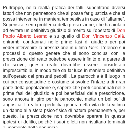
Purtroppo, nella realtà pratica dei fatti, subentrano diversi
fattori che non permettono che si possa far giustizia e che si
possa intervenire in maniera tempestiva in caso di “allarme”.
Si pensi al serio problema della prescrizione, che ha aiutato
ad evitare un definitivo giudizio di merito sull’operato di
Don
Paolo Alberto Lesmo
e su quello di
Don Vincenzo Calà
,
entrambi condannati nelle prime fasi di giudizio per poi
veder intervenire la prescrizione in ultima
facie
. L’elenco sui
processi di questo genere che si sono conclusi con la
prescrizione del reato potrebbe essere infinito e, a parere di
chi scrive, questo reato dovrebbe essere considerato
imprescrittibile, in modo tale da far luce in maniera definitiva
sull’operato dei presunti pedofili. La parrocchia è il luogo in
cui per consuetudine e costume si svolge l’infanzia di gran
parte della popolazione e, sapere che preti condannati nelle
prime fasi del giudizio e poi beneficiari della prescrizione,
sono ancora in giro per le parrocchie, mette un bel po’ di
angoscia. Il reato di pedofilia genera nella vita della vittima
un danno alla sfera psico-fisica di natura permanente e, per
questo, la prescrizione non dovrebbe operare in questa
ipotesi di delitto, poiché i suoi effetti non risultano terminati
al momento della denuncia.