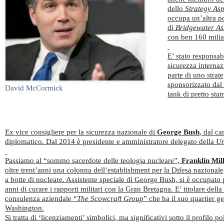
dello
Strategy As
occupa un’altra p
di
Bridgewater As
con ben 160 miliar
E’ stato responsab
sicurezza internaz
parte di uno strat
sponsorizzato dal
David McCormick
tank di pretto st
Ex vice consigliere per la sicurezza nazionale di
George Bush
, dal c
diplomatico. Dal 2014 è presidente e amministratore delegato della
Un
Passiamo al “sommo sacerdote delle teologia nucleare”,
Franklin Mil
oltre trent’anni una colonna dell’establishment per la Difesa nazionale,
a botte di nucleare. Assistente speciale di George Bush, si è occupato 
anni di curare i rapporti militari con la Gran Bretagna. E’ titolare della
consulenza aziendale “
The Scowcraft Group
” che ha il suo quartier g
Washington.
Si tratta di ‘licenziamenti’ simbolici, ma significativi sotto il profilo pol