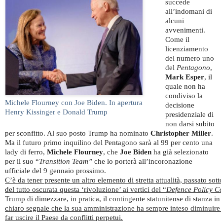
succede
all’indomani di
alcuni
avvenimenti.
Come il
licenziamento
del numero uno
del
Pentagono
,
Mark Esper
, il
quale non ha
condiviso la
Michele Flourney con Joe Biden. In apertura
decisione
Henry Kissinger e Donald Trump
presidenziale di
non darsi subito
per sconfitto. Al suo posto Trump ha nominato
Christopher Miller
.
Ma il futuro primo inquilino del Pentagono sarà al 99 per cento una
lady di ferro,
Michele Flourney
, che
Joe Biden
ha già selezionato
per il suo “
Transition Team”
che lo porterà all’incoronazione
ufficiale del 9 gennaio prossimo.
C’è da tener presente un altro elemento di stretta attualità, passato sot
del tutto oscurata questa ‘rivoluzione’ ai vertici del “
Defence Policy C
Trump di dimezzare, in pratica, il contingente statunitense di stanza 
chiaro segnale che la sua amministrazione ha sempre inteso diminuire 
far uscire il Paese da conflitti perpetui.