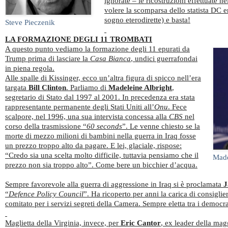
ignorate – le ricostruzioni effettuate ne
volere la scomparsa dello statista DC e
sogno eterodirette) e basta!
Steve Pieczenik
LA FORMAZIONE DEGLI 11 TROMBATI
A questo punto vediamo la formazione degli 11 epurati da
Trump prima di lasciare la
Casa Bianca
, undici guerrafondai
in piena regola.
Alle spalle di Kissinger, ecco un’altra figura di spicco nell’era
targata
Bill Clinton
. Parliamo di
Madeleine Albright
,
segretario di Stato dal 1997 al 2001. In precedenza era stata
rappresentante permanente degli Stati Uniti all’
Onu
. Fece
scalpore, nel 1996, una sua intervista concessa alla
CBS
nel
corso della trasmissione “
60 seconds
”. Le venne chiesto se la
morte di mezzo milioni di bambini nella guerra in Iraq fosse
un prezzo troppo alto da pagare. E lei, glaciale, rispose:
“Credo sia una scelta molto difficile, tuttavia pensiamo che il
Made
prezzo non sia troppo alto”. Come bere un bicchier d’acqua.
Sempre favorevole alla guerra di aggressione in Iraq si è proclamata
J
“
Defence Policy Council
”. Ha ricoperto per anni la carica di consiglie
comitato per i servizi segreti della Camera. Sempre eletta tra i democra
Maglietta della Virginia, invece, per
Eric Cantor
, ex leader della ma