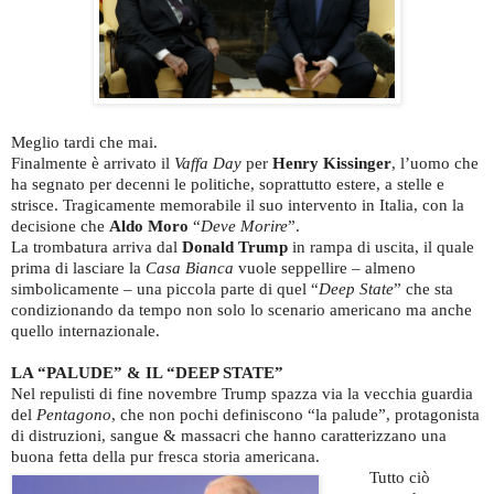
Meglio tardi che mai.
Finalmente è arrivato il
Vaffa Day
per
Henry Kissinger
, l’uomo che
ha segnato per decenni le politiche, soprattutto estere, a stelle e
strisce. Tragicamente memorabile il suo intervento in Italia, con la
decisione che
Aldo Moro
“
Deve Morire
”.
La trombatura arriva dal
Donald Trump
in rampa di uscita, il quale
prima di lasciare la
Casa Bianca
vuole seppellire – almeno
simbolicamente – una piccola parte di quel “
Deep State
” che sta
condizionando da tempo non solo lo scenario americano ma anche
quello internazionale.
LA “PALUDE” & IL “DEEP STATE”
Nel repulisti di fine novembre Trump spazza via la vecchia guardia
del
Pentagono
, che non pochi definiscono “la palude”, protagonista
di distruzioni, sangue & massacri che hanno caratterizzano una
buona fetta della pur fresca storia americana.
Tutto ciò