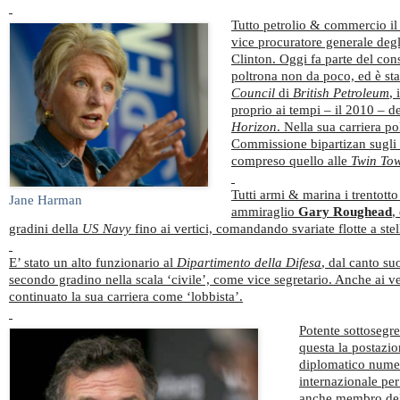
Tutto petrolio & commercio il
vice procuratore generale deg
Clinton. Oggi fa parte del co
poltrona non da poco, ed è st
Council
di
British Petroleum
, 
proprio ai tempi – il 2010 – de
Horizon
. Nella sua carriera pol
Commissione bipartizan sugli at
compreso quello alle
Twin To
Tutti armi & marina i trentotto
Jane Harman
ammiraglio
Gary Roughead
,
gradini della
US Navy
fino ai vertici, comandando svariate flotte a stell
E’ stato un alto funzionario al
Dipartimento della Difesa
, dal canto su
secondo gradino nella scala ‘civile’, come vice segretario. Anche ai ve
continuato la sua carriera come ‘lobbista’.
Potente sottosegret
questa la postazi
diplomatico numer
internazionale pe
anche membro del