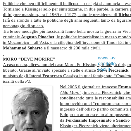
Politiche che ben difficilmente il bellicoso – così già si annuncia – es
Torniamo a Kissinger solo per sintetizzarne, in due parole, la carriera
di fulgore massimo, tra il 1969 e il 1977, sotto le presidenze di
Richa
farà da sfondo a tutte le politiche degli anni seguenti, tanto da figura
personaggio di spicco.
Tra le sue medaglie più luccicanti fanno bella mostra la guerra in Vietn
criminale
Augusto Pinochet
, le politiche imperialiste in mezzo mondo
in Mozambico – all’Asia, e la ciliegina dell’invasione di Timor Est in
Mohammad
Suharto
e il massacro di 200 mila civili.
www.lav
MORO “DEVE MORIRE”
ocedelle
A casa nostra, dicevamo del caso Moro. Fu Kissinger, infatti, a dirige
voci.it
liberato. Grazie all’inviato speciale a stelle e strisce
Steve Pieczenick
,
ministro degli Interni
Francesco Cossiga
in quel famigerato “
Comitato
iscritti della
P2
.
Nel 2006 il giornalista francese
Emman
Aldo Moro
”, intervista Pieczenick, che
sottolineando tutte le responsabilità am
buon occhio quel “compromesso storico”
ingresso dell’odiato partito comunista 
E dopo un anno esce un altro possente 
da
Ferdinando Imposimato
e
Sandro 
Kissinger-Pieczenick viene ulteriorment