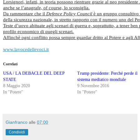
Lorsignori, infatti, in teoria possono rientrare grazie al neo presidente
anche se l’anagrafe, of course, lo sconsiglia.
Da rammentare che il
Defence Policy Council
è un gruppo consultivo 
della sicurezza nazionale, in stretto rapporto con il numero uno del P
Teste d’uovo abituate agli scenari di guerra e, soprattutto, a tener ben 
profilo economico di quegli scenari.
Affinchè ogni conflitto possa sempre guardar dritto al Potere e agli Aff
www.lavocedellevoci.it
Correlati
USA / LA DEBACLE DEL DEEP
Trump presidente: Perché perde il
STATE
sistema mediatico mondiale
8 Maggio 2020
9 Novembre 2016
In "Potere"
In "Potere"
Gianfranco
alle
07:00
Condividi