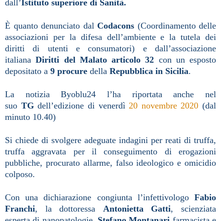
dall’
Istituto superiore di Sanità.
È quanto denunciato dal
Codacons
(Coordinamento delle
associazioni per la difesa dell’ambiente e la tutela dei
diritti di utenti e consumatori) e dall’associazione
italiana
Diritti del Malato articolo 32
con un esposto
depositato a
9 procure
della
Repubblica in Sicilia
.
La notizia Byoblu24 l’ha riportata anche nel
suo
TG
dell’edizione di venerdì
20 novembre 2020
(dal
minuto 10.40)
Si chiede di svolgere adeguate indagini per reati di truffa,
truffa aggravata per il conseguimento di erogazioni
pubbliche, procurato allarme, falso ideologico e omicidio
colposo.
Con una dichiarazione congiunta l’infettivologo
Fabio
Franchi
, la dottoressa
Antonietta Gatti
, scienziata
esperta di nanopatologie,
Stefano Montanari
farmacista e