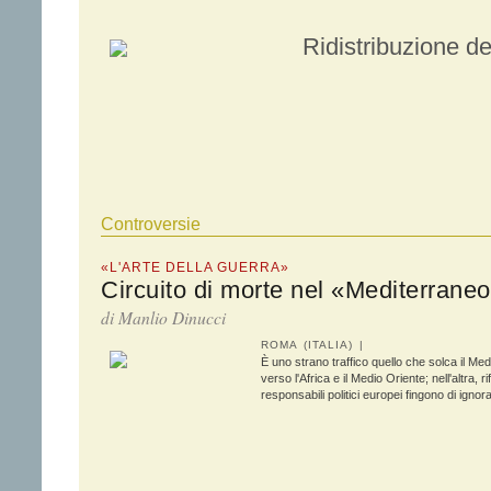
Ridistribuzione del
Controversie
«L'ARTE DELLA GUERRA»
Circuito di morte nel «Mediterraneo
di Manlio Dinucci
ROMA (ITALIA) |
È uno strano traffico quello che solca il Me
verso l'Africa e il Medio Oriente; nell'altra, r
responsabili politici europei fingono di igno