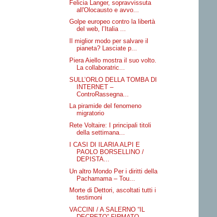
Felicia Langer, sopravvissuta
all'Olocausto e avvo...
Golpe europeo contro la libertà
del web, l’Italia ...
Il miglior modo per salvare il
pianeta? Lasciate p...
Piera Aiello mostra il suo volto.
La collaboratric...
SULL’ORLO DELLA TOMBA DI
INTERNET –
ControRassegna...
La piramide del fenomeno
migratorio
Rete Voltaire: I principali titoli
della settimana...
I CASI DI ILARIA ALPI E
PAOLO BORSELLINO /
DEPISTA...
Un altro Mondo Per i diritti della
Pachamama – Tou...
Morte di Dettori, ascoltati tutti i
testimoni
VACCINI / A SALERNO “IL
DECRETO” FIRMATO