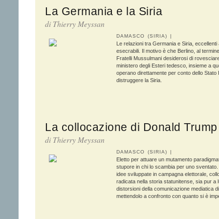
La Germania e la Siria
di
Thierry Meyssan
DAMASCO (SIRIA) |
Le relazioni tra Germania e Siria, eccellenti
esecrabili. Il motivo è che Berlino, al termi
Fratelli Mussulmani desiderosi di rovesciare
ministero degli Esteri tedesco, insieme a que
operano direttamente per conto dello Stato P
distruggere la Siria.
La collocazione di Donald Trump
di
Thierry Meyssan
DAMASCO (SIRIA) |
Eletto per attuare un mutamento paradigmat
stupore in chi lo scambia per uno sventato.
idee sviluppate in campagna elettorale, collo
radicata nella storia statunitense, sia pur 
distorsioni della comunicazione mediatica 
mettendolo a confronto con quanto si è imp