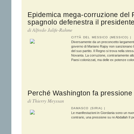
Epidemica mega-corruzione del P
spagnolo defenestra il president
di Alfredo Jalife-Rahme
CITTÀ DEL MESSICO (MESSICO) |
Diversamente da un preconcetto largamente 
governo di Mariano Rajoy non sanzionano la 
del suo partito. Il Regno si trova nella stessa
Novanta. La corruzione, contrariamente alla
Paesi colonizzati, ma delle ex potenze colon
Perché Washington fa pressione 
di
Thierry Meyssan
DAMASCO (SIRIA) |
Le manifestazioni in Giordania sono un nuov
contrario, una pressione su re Abdallah II p