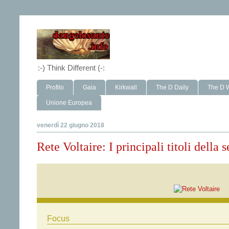
:-) Think Different (-:
Profilo
Gaia
Kirkwall
The D Daily
The D 
Unione Europea
venerdì 22 giugno 2018
Rete Voltaire: I principali titoli della
Focus