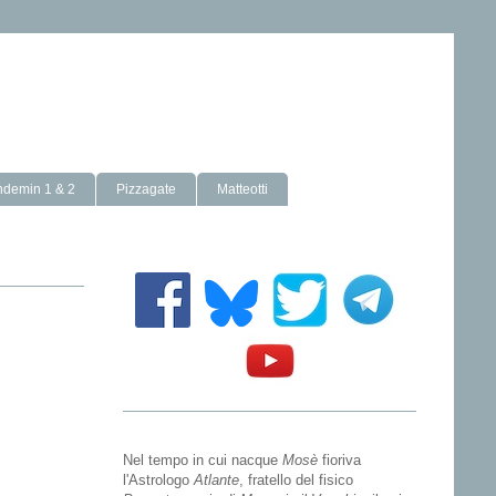
ndemin 1 & 2
Pizzagate
Matteotti
Nel tempo in cui nacque
Mosè
fioriva
l'Astrologo
Atlante
, fratello del fisico