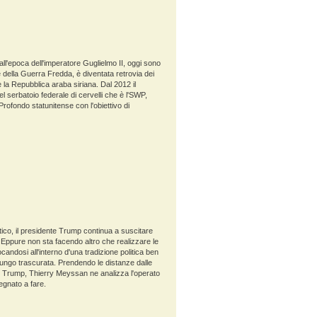
 all'epoca dell'imperatore Guglielmo II, oggi sono
ne della Guerra Fredda, è diventata retrovia dei
 la Repubblica araba siriana. Dal 2012 il
l serbatoio federale di cervelli che è l'SWP,
rofondo statunitense con l'obiettivo di
ico, il presidente Trump continua a suscitare
 Eppure non sta facendo altro che realizzare le
candosi all'interno d'una tradizione politica ben
a lungo trascurata. Prendendo le distanze dalle
di Trump, Thierry Meyssan ne analizza l'operato
egnato a fare.