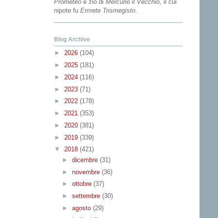
Prometeo
e zio di
Mercurio il Vecchio
, il cui
nipote fu
Ermete Trismegisto
.
Blog Archive
►
2026
(104)
►
2025
(181)
►
2024
(116)
►
2023
(71)
►
2022
(178)
►
2021
(353)
►
2020
(381)
►
2019
(339)
▼
2018
(421)
►
dicembre
(31)
►
novembre
(36)
►
ottobre
(37)
►
settembre
(30)
►
agosto
(29)