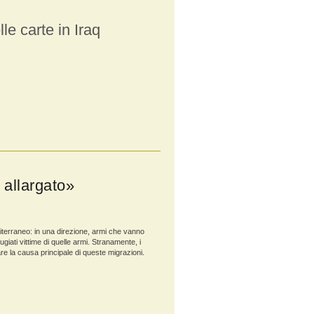
le carte in Iraq
 allargato»
diterraneo: in una direzione, armi che vanno
ifugiati vittime di quelle armi. Stranamente, i
rare la causa principale di queste migrazioni.