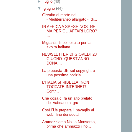
►
luglio
(40)
▼
giugno
(44)
Circuito di morte nel
«Mediterraneo allargato», di...
IN AFRICA A SPESE NOSTRE,
MA PER GLI AFFARI LORO?
...
Migranti: Tripoli esulta per la
svolta italiana
NEWSLETTER DI GIOVEDI' 28
GIUGNO: QUEST'ANNO
DONA ...
La proposta UE sul copyright è
una pessima notizia...
L’ITALIA SI RIBELLA: NON
TOCCATE INTERNET! –
Contr...
Che cosa ci fa un alto prelato
del Vaticano al gru...
Così l’Ue prepara il bavaglio al
web: fine dei social
Ammazziamo Noi la Monsanto,
prima che ammazzi i no...