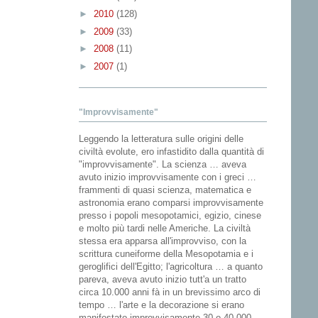
►
2010
(128)
►
2009
(33)
►
2008
(11)
►
2007
(1)
"Improvvisamente"
Leggendo la letteratura sulle origini delle
civiltà evolute, ero infastidito dalla quantità di
"improvvisamente". La scienza … aveva
avuto inizio improvvisamente con i greci …
frammenti di quasi scienza, matematica e
astronomia erano comparsi improvvisamente
presso i popoli mesopotamici, egizio, cinese
e molto più tardi nelle Americhe. La civiltà
stessa era apparsa all'improvviso, con la
scrittura cuneiforme della Mesopotamia e i
geroglifici dell'Egitto; l'agricoltura … a quanto
pareva, aveva avuto inizio tutt'a un tratto
circa 10.000 anni fà in un brevissimo arco di
tempo … l'arte e la decorazione si erano
manifestato improvvisamente 30 o 40.000