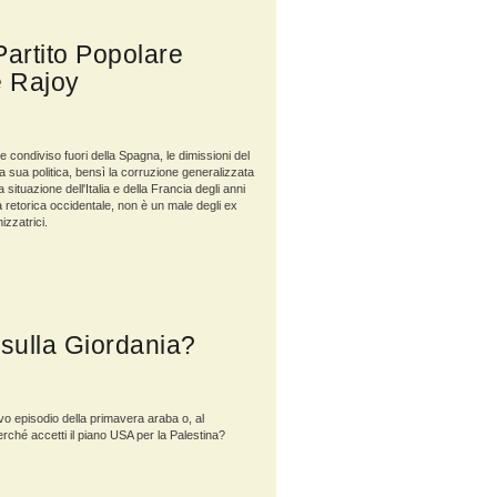
artito Popolare
e Rajoy
condiviso fuori della Spagna, le dimissioni del
sua politica, bensì la corruzione generalizzata
 situazione dell'Italia e della Francia degli anni
 retorica occidentale, non è un male degli ex
izzatrici.
sulla Giordania?
o episodio della primavera araba o, al
erché accetti il piano USA per la Palestina?