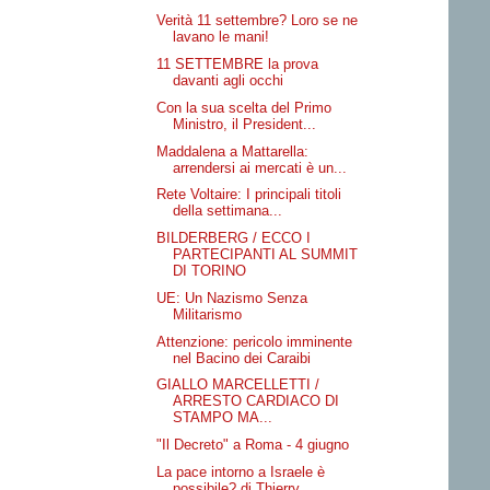
Verità 11 settembre? Loro se ne
lavano le mani!
11 SETTEMBRE la prova
davanti agli occhi
Con la sua scelta del Primo
Ministro, il President...
Maddalena a Mattarella:
arrendersi ai mercati è un...
Rete Voltaire: I principali titoli
della settimana...
BILDERBERG / ECCO I
PARTECIPANTI AL SUMMIT
DI TORINO
UE: Un Nazismo Senza
Militarismo
Attenzione: pericolo imminente
nel Bacino dei Caraibi
GIALLO MARCELLETTI /
ARRESTO CARDIACO DI
STAMPO MA...
"Il Decreto" a Roma - 4 giugno
La pace intorno a Israele è
possibile? di Thierry ...