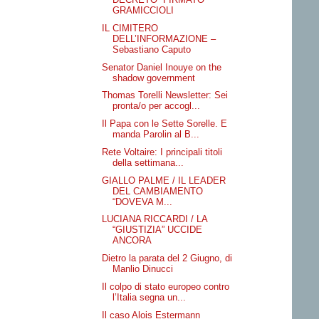
GRAMICCIOLI
IL CIMITERO
DELL’INFORMAZIONE –
Sebastiano Caputo
Senator Daniel Inouye on the
shadow government
Thomas Torelli Newsletter: Sei
pronta/o per accogl...
Il Papa con le Sette Sorelle. E
manda Parolin al B...
Rete Voltaire: I principali titoli
della settimana...
GIALLO PALME / IL LEADER
DEL CAMBIAMENTO
“DOVEVA M...
LUCIANA RICCARDI / LA
“GIUSTIZIA” UCCIDE
ANCORA
Dietro la parata del 2 Giugno, di
Manlio Dinucci
Il colpo di stato europeo contro
l’Italia segna un...
Il caso Alois Estermann