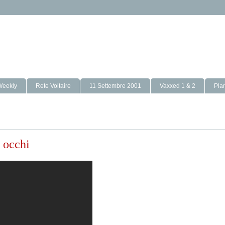
Weekly
Rete Voltaire
11 Settembre 2001
Vaxxed 1 & 2
Pla
 occhi