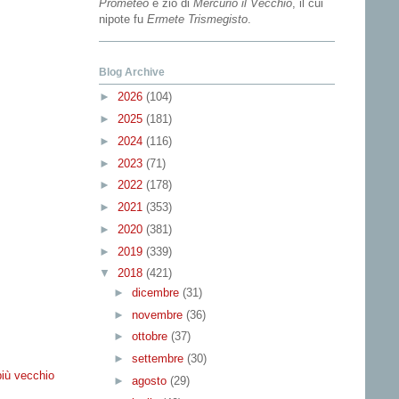
Prometeo
e zio di
Mercurio il Vecchio
, il cui
nipote fu
Ermete Trismegisto
.
Blog Archive
►
2026
(104)
►
2025
(181)
►
2024
(116)
►
2023
(71)
►
2022
(178)
►
2021
(353)
►
2020
(381)
►
2019
(339)
▼
2018
(421)
►
dicembre
(31)
►
novembre
(36)
►
ottobre
(37)
►
settembre
(30)
più vecchio
►
agosto
(29)