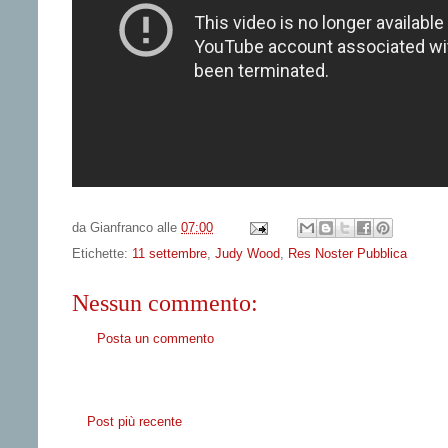
da
Gianfranco
alle
07:00
Etichette:
11 settembre
,
Judy Wood
,
Res Noster Pubblica
Nessun commento:
Posta un commento
Post più recente