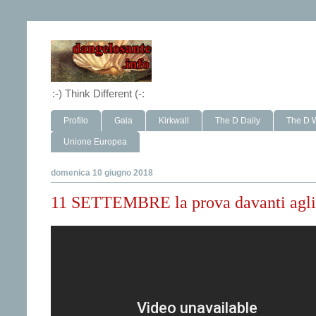
:-) Think Different (-:
Profilo
Gaia
Kirkwall
The D Daily
The D 
Unione Europea
domenica 10 giugno 2018
11 SETTEMBRE la prova davanti agli