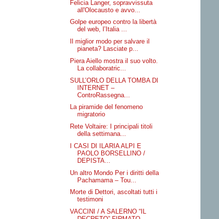
Felicia Langer, sopravvissuta
all'Olocausto e avvo...
Golpe europeo contro la libertà
del web, l’Italia ...
Il miglior modo per salvare il
pianeta? Lasciate p...
Piera Aiello mostra il suo volto.
La collaboratric...
SULL’ORLO DELLA TOMBA DI
INTERNET –
ControRassegna...
La piramide del fenomeno
migratorio
Rete Voltaire: I principali titoli
della settimana...
I CASI DI ILARIA ALPI E
PAOLO BORSELLINO /
DEPISTA...
Un altro Mondo Per i diritti della
Pachamama – Tou...
Morte di Dettori, ascoltati tutti i
testimoni
VACCINI / A SALERNO “IL
DECRETO” FIRMATO