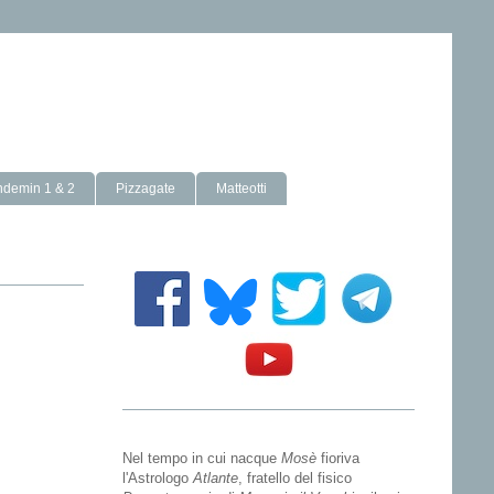
ndemin 1 & 2
Pizzagate
Matteotti
Nel tempo in cui nacque
Mosè
fioriva
l'Astrologo
Atlante
, fratello del fisico