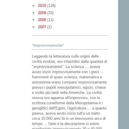
►
2010
(128)
►
2009
(33)
►
2008
(11)
►
2007
(1)
"Improvvisamente"
Leggendo la letteratura sulle origini delle
civiltà evolute, ero infastidito dalla quantità di
"improvvisamente". La scienza … aveva
avuto inizio improvvisamente con i greci …
frammenti di quasi scienza, matematica e
astronomia erano comparsi improvvisamente
presso i popoli mesopotamici, egizio, cinese
e molto più tardi nelle Americhe. La civiltà
stessa era apparsa all'improvviso, con la
scrittura cuneiforme della Mesopotamia e i
geroglifici dell'Egitto; l'agricoltura … a quanto
pareva, aveva avuto inizio tutt'a un tratto
circa 10.000 anni fà in un brevissimo arco di
tempo … l'arte e la decorazione si erano
manifestato improvvisamente 30 o 40.000