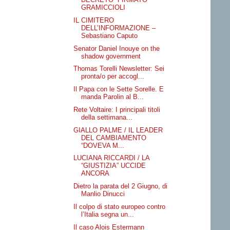
GRAMICCIOLI
IL CIMITERO
DELL’INFORMAZIONE –
Sebastiano Caputo
Senator Daniel Inouye on the
shadow government
Thomas Torelli Newsletter: Sei
pronta/o per accogl...
Il Papa con le Sette Sorelle. E
manda Parolin al B...
Rete Voltaire: I principali titoli
della settimana...
GIALLO PALME / IL LEADER
DEL CAMBIAMENTO
“DOVEVA M...
LUCIANA RICCARDI / LA
“GIUSTIZIA” UCCIDE
ANCORA
Dietro la parata del 2 Giugno, di
Manlio Dinucci
Il colpo di stato europeo contro
l’Italia segna un...
Il caso Alois Estermann