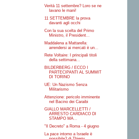
Verità 11 settembre? Loro se ne
lavano le mani!
11 SETTEMBRE la prova
davanti agli occhi
Con la sua scelta del Primo
Ministro, il President...
Maddalena a Mattarella:
arrendersi ai mercati è un...
Rete Voltaire: I principali titoli
della settimana...
BILDERBERG / ECCO I
PARTECIPANTI AL SUMMIT
DI TORINO
UE: Un Nazismo Senza
Militarismo
Attenzione: pericolo imminente
nel Bacino dei Caraibi
GIALLO MARCELLETTI /
ARRESTO CARDIACO DI
STAMPO MA...
"Il Decreto" a Roma - 4 giugno
La pace intorno a Israele è
possibile? di Thierry ...