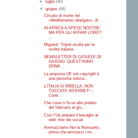
►
luglio
(40)
▼
giugno
(44)
Circuito di morte nel
«Mediterraneo allargato», di...
IN AFRICA A SPESE NOSTRE,
MA PER GLI AFFARI LORO?
...
Migranti: Tripoli esulta per la
svolta italiana
NEWSLETTER DI GIOVEDI' 28
GIUGNO: QUEST'ANNO
DONA ...
La proposta UE sul copyright è
una pessima notizia...
L’ITALIA SI RIBELLA: NON
TOCCATE INTERNET! –
Contr...
Che cosa ci fa un alto prelato
del Vaticano al gru...
Così l’Ue prepara il bavaglio al
web: fine dei social
Ammazziamo Noi la Monsanto,
prima che ammazzi i no...