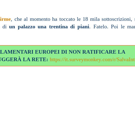
firme
, che al momento ha toccato le 18 mila sottoscrizioni,
te di
un palazzo una trentina di piani
. Fatelo. Poi le m
RLAMENTARI EUROPEI DI NON RATIFICARE LA
UGGERÀ LA RETE:
https://it.surveymonkey.com/r/SalvaInt