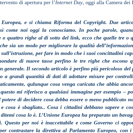
ntervento di apertura per l’
Internet Day
, oggi alla Camera dei 
e Europea, e si chiama Riforma del Copyright. Due artico
così come noi oggi la conosciamo. In poche parole, quan
o quattro righe al di sotto del link, ecco che quelle tre o 
 che sia un modo per migliorare la qualità dell’informazion
sull’istruzione, per fare in modo che i suoi concittadini ca
inondare di nuove tasse perfino le tre righe che escono 
 generale. Il secondo articolo è perfino più pericoloso del
 a grandi quantità di dati di adottare misure per controll
. Praticamente, qulunque cosa venga caricata che abbia anco
n questo mi riferisco a qualsiasi immagine per esempio – p
Il potere di decidere cosa debba essere o meno pubblicato n
 e cosa è sbagliato.. Cosa i cittadini debbano sapere e co
 ditemi cosa lo è. L’Unione Europea ha preparato un bavagl
dini. Questo per noi è inaccettabile e come Governo ci oppo
per contrastare la direttiva al Parlamento Europeo, con i 