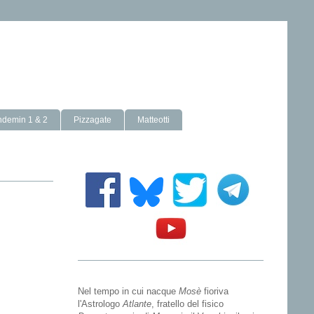
ndemin 1 & 2
Pizzagate
Matteotti
Nel tempo in cui nacque
Mosè
fioriva
l'Astrologo
Atlante
, fratello del fisico