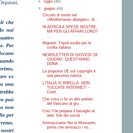
►
luglio
(40)
Deputati.
▼
giugno
(44)
Circuito di morte nel
«Mediterraneo allargato», di...
li che
IN AFRICA A SPESE NOSTRE,
do noi
MA PER GLI AFFARI LORO?
...
quattro
Migranti: Tripoli esulta per la
e. Per
svolta italiana
piscano
NEWSLETTER DI GIOVEDI' 28
GIUGNO: QUEST'ANNO
quando
DONA ...
 primo,
La proposta UE sul copyright è
una pessima notizia...
are ex
L’ITALIA SI RIBELLA: NON
ra una
TOCCATE INTERNET! –
otrebbe
Contr...
on può
Che cosa ci fa un alto prelato
del Vaticano al gru...
sa non
Così l’Ue prepara il bavaglio al
io per
web: fine dei social
rremo.
Ammazziamo Noi la Monsanto,
prima che ammazzi i no...
nostri