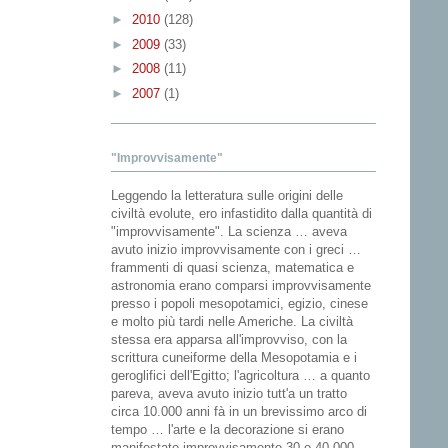
►
2010
(128)
►
2009
(33)
►
2008
(11)
►
2007
(1)
"Improvvisamente"
Leggendo la letteratura sulle origini delle
civiltà evolute, ero infastidito dalla quantità di
"improvvisamente". La scienza … aveva
avuto inizio improvvisamente con i greci …
frammenti di quasi scienza, matematica e
astronomia erano comparsi improvvisamente
presso i popoli mesopotamici, egizio, cinese
e molto più tardi nelle Americhe. La civiltà
stessa era apparsa all'improvviso, con la
scrittura cuneiforme della Mesopotamia e i
geroglifici dell'Egitto; l'agricoltura … a quanto
pareva, aveva avuto inizio tutt'a un tratto
circa 10.000 anni fà in un brevissimo arco di
tempo … l'arte e la decorazione si erano
manifestato improvvisamente 30 o 40.000