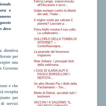
Felicia Langer, sopravvissuta
ionale
all'Olocausto e avvo...
bera e
Golpe europeo contro la libertà
del web, l’Italia ...
nemmeno
Il miglior modo per salvare il
questo
pianeta? Lasciate p...
on deve
Piera Aiello mostra il suo volto.
La collaboratric...
SULL’ORLO DELLA TOMBA DI
INTERNET –
ControRassegna...
 direttiva
La piramide del fenomeno
migratorio
 dovuto per
Rete Voltaire: I principali titoli
cepire una
della settimana...
 un Governo
I CASI DI ILARIA ALPI E
PAOLO BORSELLINO /
DEPISTA...
Un altro Mondo Per i diritti della
cenze e che
Pachamama – Tou...
rà recepita
Morte di Dettori, ascoltati tutti i
testimoni
pianto per
VACCINI / A SALERNO “IL
 di servizi
DECRETO” FIRMATO