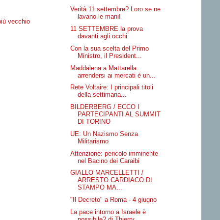
Verità 11 settembre? Loro se ne
lavano le mani!
più vecchio
11 SETTEMBRE la prova
davanti agli occhi
Con la sua scelta del Primo
Ministro, il President...
Maddalena a Mattarella:
arrendersi ai mercati è un...
Rete Voltaire: I principali titoli
della settimana...
BILDERBERG / ECCO I
PARTECIPANTI AL SUMMIT
DI TORINO
UE: Un Nazismo Senza
Militarismo
Attenzione: pericolo imminente
nel Bacino dei Caraibi
GIALLO MARCELLETTI /
ARRESTO CARDIACO DI
STAMPO MA...
"Il Decreto" a Roma - 4 giugno
La pace intorno a Israele è
possibile? di Thierry ...