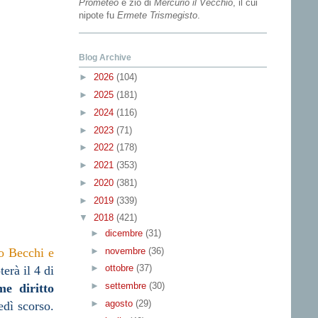
Prometeo
e zio di
Mercurio il Vecchio
, il cui
nipote fu
Ermete Trismegisto
.
Blog Archive
►
2026
(104)
►
2025
(181)
►
2024
(116)
►
2023
(71)
►
2022
(178)
►
2021
(353)
►
2020
(381)
►
2019
(339)
▼
2018
(421)
►
dicembre
(31)
►
novembre
(36)
o Becchi e
►
ottobre
(37)
erà il 4 di
►
settembre
(30)
me diritto
►
agosto
(29)
dì scorso.