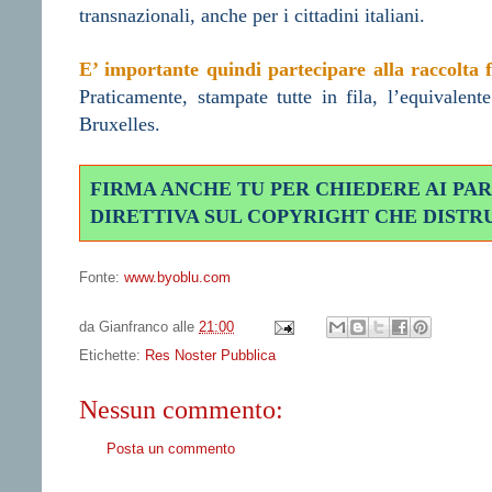
transnazionali, anche per i cittadini italiani.
E’ importante quindi partecipare alla raccolta 
Praticamente, stampate tutte in fila, l’equivalen
Bruxelles.
FIRMA ANCHE TU PER CHIEDERE AI PA
DIRETTIVA SUL COPYRIGHT CHE DISTR
Fonte:
www.byoblu.com
da
Gianfranco
alle
21:00
Etichette:
Res Noster Pubblica
Nessun commento:
Posta un commento