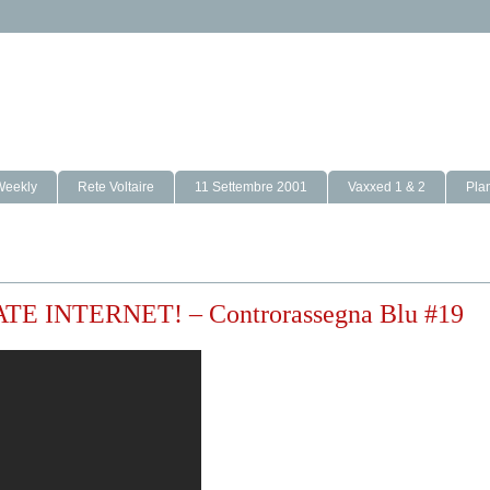
Weekly
Rete Voltaire
11 Settembre 2001
Vaxxed 1 & 2
Pla
E INTERNET! – Controrassegna Blu #19