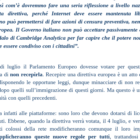
sì com’è dovremmo fare una seria riflessione a livello naz
ta direttiva, perché Internet deve essere mantenuta li
ssuno può permettersi di fare azioni di censura preventiva, 
pea. Il Governo italiano non può accettare passivamente 
dalo di Cambridge Analytica per far capire che il potere n
 essere condiviso con i cittadini”.
di luglio il Parlamento Europeo dovesse votare per questa
ea di
non recepirla
. Recepire una direttiva europea è un atto
edisponendo le opportune leggi, dunque minacciare di non re
dopo quelli sull’immigrazione di questi giorni. Ma questo è
ità con quelli precedenti.
a infatti alle piattaforme: sono loro che devono dotarsi di li
uti. Ebbene, quando la direttiva verrà votata, il 4 luglio, e ver
ti colossi della rete modificheranno comunque il loro im
pplicheranno queste nuove regole per tutti
, trattandosi