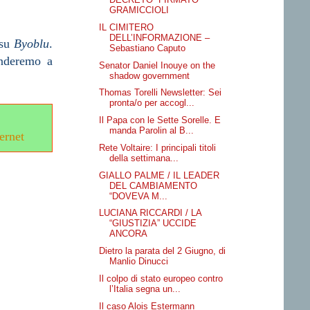
GRAMICCIOLI
IL CIMITERO
DELL’INFORMAZIONE –
 su
Byoblu
.
Sebastiano Caputo
anderemo a
Senator Daniel Inouye on the
shadow government
Thomas Torelli Newsletter: Sei
pronta/o per accogl...
Il Papa con le Sette Sorelle. E
manda Parolin al B...
ernet
Rete Voltaire: I principali titoli
della settimana...
GIALLO PALME / IL LEADER
DEL CAMBIAMENTO
“DOVEVA M...
LUCIANA RICCARDI / LA
“GIUSTIZIA” UCCIDE
ANCORA
Dietro la parata del 2 Giugno, di
Manlio Dinucci
Il colpo di stato europeo contro
l’Italia segna un...
Il caso Alois Estermann