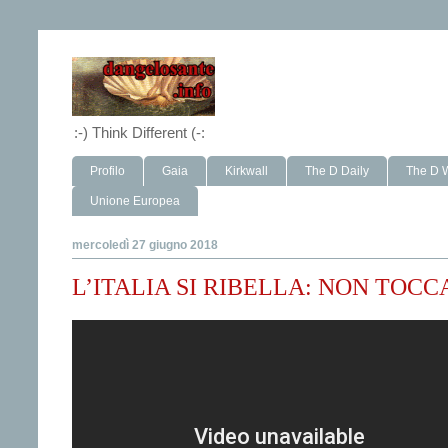
:-) Think Different (-:
Profilo
Gaia
Kirkwall
The D Daily
The D 
Unione Europea
mercoledì 27 giugno 2018
L’ITALIA SI RIBELLA: NON TOCCAT