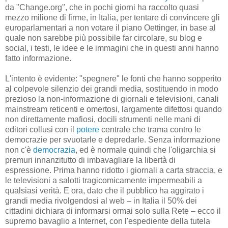
da "Change.org", che in pochi giorni ha raccolto quasi
mezzo milione di firme, in Italia, per tentare di convincere gli
europarlamentari a non votare il piano Oettinger, in base al
quale non sarebbe più possibile far circolare, su blog e
social, i testi, le idee e le immagini che in questi anni hanno
fatto informazione.
L'intento è evidente: "spegnere" le fonti che hanno sopperito
al colpevole silenzio dei grandi media, sostituendo in modo
prezioso la non-informazione di giornali e televisioni, canali
mainstream reticenti e omertosi, largamente difettosi quando
non direttamente mafiosi, docili strumenti nelle mani di
editori collusi con il
potere
centrale che trama contro le
democrazie per svuotarle e depredarle. Senza informazione
non c'è
democrazia
, ed è normale quindi che l'oligarchia si
premuri innanzitutto di imbavagliare la libertà di
espressione. Prima hanno ridotto i giornali a carta straccia, e
le televisioni a salotti tragicomicamente impermeabili a
qualsiasi verità. E ora, dato che il pubblico ha aggirato i
grandi media rivolgendosi al web – in Italia il 50% dei
cittadini dichiara di informarsi ormai solo sulla Rete – ecco il
supremo bavaglio a Internet, con l'espediente della tutela