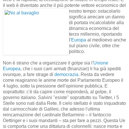
il web è diventato anche il più potente vettore economico del
nostro tempo: ostacolarlo
significa arrecare un danno
di portata incalcolabile alla
dinamica economica del
terzo millennio, riportando
l'
Europa
al medioevo anche
sul piano civile, oltre che
politico.
Non è strano che a organizzare il golpe sia l'
Unione
Europea
, che i suoi carri armati (finanziari) li ha già spediti
ovunque, a fare strage di
democrazia
. Resta da vedere
come reagiranno le anime morte del Parlamento Europeo il
4 luglio, sotto la pressione dell'opinione pubblica. E
soprattutto: c'è da capire come risponderà, al golpe, il
governo italiano. Salvini "esiste" soprattutto su Twitter, i 5
Stelle sono nati dalla Rete. Il cielo stellato è stato inquadrato
dal cannocchiale di Galileo, che adesso l'ultima
reincarnazione del cardinale Bellarmino – il fantoccio
Oettinger e i suoi mandanti – sta per fare a pezzi. Questa Ue
si comporta come una dittatura di colonnelli: nasce morta e