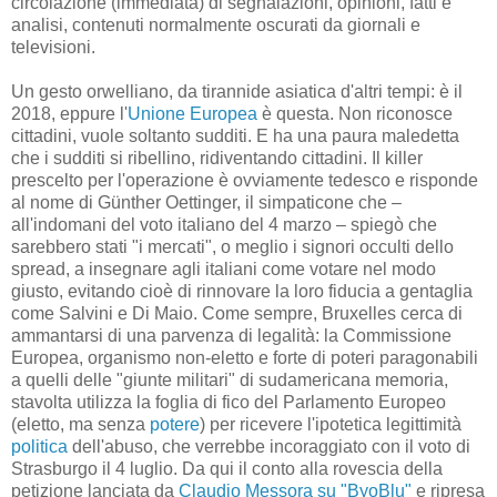
circolazione (immediata) di segnalazioni, opinioni, fatti e
analisi, contenuti normalmente oscurati da giornali e
televisioni.
Un gesto orwelliano, da tirannide asiatica d'altri tempi: è il
2018, eppure l'
Unione Europea
è questa. Non riconosce
cittadini, vuole soltanto sudditi. E ha una paura maledetta
che i sudditi si ribellino, ridiventando cittadini. Il killer
prescelto per l'operazione è ovviamente tedesco e risponde
al nome di Günther Oettinger, il simpaticone che –
all'indomani del voto italiano del 4 marzo – spiegò che
sarebbero stati "i mercati", o meglio i signori occulti dello
spread, a insegnare agli italiani come votare nel modo
giusto, evitando cioè di rinnovare la loro fiducia a gentaglia
come Salvini e Di Maio. Come sempre, Bruxelles cerca di
ammantarsi di una parvenza di legalità: la Commissione
Europea, organismo non-eletto e forte di poteri paragonabili
a quelli delle "giunte militari" di sudamericana memoria,
stavolta utilizza la foglia di fico del Parlamento Europeo
(eletto, ma senza
potere
) per ricevere l'ipotetica legittimità
politica
dell'abuso, che verrebbe incoraggiato con il voto di
Strasburgo il 4 luglio. Da qui il conto alla rovescia della
petizione lanciata da
Claudio Messora su "ByoBlu"
e ripresa