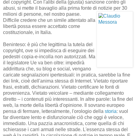
del copyright. Con l'alibi della (giusta) sanzione contro gli
abusi, si mette il bavaglio alla prima fonte di notizie per 30
milioni di
persone, nel nostro paese.
Difficile credere che un simile attentato alla
libertà possa essere accettato come
costituzionale, in Italia.
Beninteso: è più che legittima la tutela del
copyright, ove si impedisca di eseguire dei
pedestri copia-e-incolla non autorizzati. Ma
il legislatore Ue va ben oltre: impedirà
addirittura che, su blog e social, vengano
caricate segnalazioni ipertestuali: in pratica, sarebbe la fine
dei link, cioè dell'anima stessa di Internet. Vietato riportare
frasi, estratti, dichiarazioni. Vietato certificare le fonti di
provenienza. Vietato veicolare – mediante collegamento
diretto – i contenuti più interessanti. In altre parole: la fine del
web, la morte della libertà d'opinione. Il sovrano europeo
pensa di fermare, letteralmente, l'orologio della
storia
: vuol
far diventare lento e disfunzionale ciò che oggi è veloce,
immediato. Una pazzia anacronistica, come quella di chi
schierasse i carri armati nelle strade. L'essenza stessa del
web è la rapidità, la circolazione di notizie in tempo reale. E