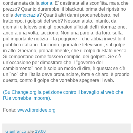
condannata dalla
storia
. E' destinata alla sconfitta, ma a che
prezzo? Quanto durerebbe, il blackout, prima del ripristrino
della
democrazia
? Quanti altri danni produrrebbero, nel
frattempo, i golpisti del web? Nessun aiuto, intanto, da
giornali e televisioni: gli operatori ufficiali dell'informazione,
ancora una volta, tacciono. Non una parola, da loro, sulla
più importante notizia – la peggiore – che abbia investito il
pubblico italiano. Tacciono, giornali e televisioni, sul golpe
in atto. Sperano, probabilmente, che il colpo di Stato riesca.
Si comportano come fossero complici dei golpisti. Se c'è
un'occasione per dimostrare che il "governo del
cambiamento" non è solo un modo di dire, è questa: se c'è
un "no" che l'Italia deve pronunciare, forte e chiaro, è proprio
questo, contro il golpe che vorrebbe spegnere il web.
(Su Change.org la petizione contro il bavaglio al web che
l'Ue vorrebbe imporre).
Fonte:
www.libreidee.org
Gianfranco
alle
19:00