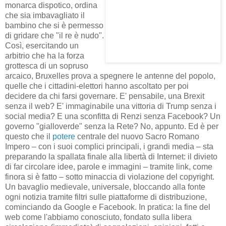
monarca dispotico, ordina
che sia imbavagliato il
bambino che si è permesso
di gridare che "il re è nudo".
Così, esercitando un
arbitrio che ha la forza
grottesca di un sopruso
arcaico, Bruxelles prova a spegnere le antenne del popolo,
quelle che i cittadini-elettori hanno ascoltato per poi
decidere da chi farsi governare. E' pensabile, una Brexit
senza il web? E' immaginabile una vittoria di Trump senza i
social media? E una sconfitta di Renzi senza Facebook? Un
governo "gialloverde" senza la Rete? No, appunto. Ed è per
questo che il
potere
centrale del nuovo Sacro Romano
Impero – con i suoi complici principali, i grandi media – sta
preparando la spallata finale alla libertà di Internet: il divieto
di far circolare idee, parole e immagini – tramite link, come
finora si è fatto – sotto minaccia di violazione del copyright.
Un bavaglio medievale, universale, bloccando alla fonte
ogni notizia tramite filtri sulle piattaforme di distribuzione,
cominciando da Google e Facebook. In pratica: la fine del
web come l'abbiamo conosciuto, fondato sulla libera